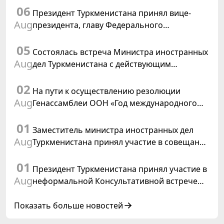
06
Президент Туркменистана принял вице-
Aug
президента, главу Федерального
департамента иностранных дел
05
Швейцарской Конфедерации
Состоялась встреча Министра иностранных
Aug
дел Туркменистана с действующим
председателем ОБСЕ
02
На пути к осуществлению резолюции
Aug
Генассамблеи ООН «Год международного
права, 2028», инициированной
01
Туркменистаном
Заместитель министра иностранных дел
Aug
Туркменистана принял участие в совещании
старших должностных лиц Форума
01
сотрудничества «Центральная Азия –
Президент Туркменистана принял участие в
Республика Корея»
Aug
неформальной Консультативной встрече
глав государств Центральной Азии и
Азербайджанской Республики
Показать больше новостей