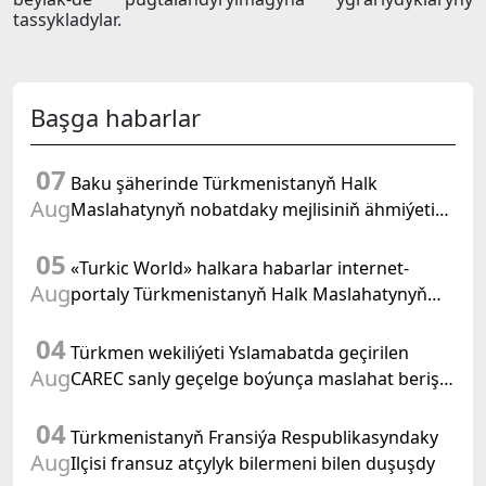
tassykladylar.
Başga habarlar
07
Baku şäherinde Türkmenistanyň Halk
Aug
Maslahatynyň nobatdaky mejlisiniň ähmiýetine
we BMG-niň «Halkara hukugyň ýyly, 2028» atly
05
Kararnamasyna bagyşlanan maslahat geçirildi
«Turkic World» halkara habarlar internet-
Aug
portaly Türkmenistanyň Halk Maslahatynyň
mejlisine taýýarlygy we onuň geçirilşini giňden
04
beýan eder
Türkmen wekiliýeti Yslamabatda geçirilen
Aug
CAREC sanly geçelge boýunça maslahat beriş
duşuşygyna gatnaşdy
04
Türkmenistanyň Fransiýa Respublikasyndaky
Aug
Ilçisi fransuz atçylyk bilermeni bilen duşuşdy