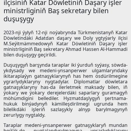
ilçisiniň Katar Döwletiniň Daşary işler
ministrliginiň Baş sekretary bilen
duşuşygy
2023-nji ýylyň 12-nji noýabrynda Türkmenistanyň Katar
Döwletindäki Adatdan daşary we Doly ygtyýarly ilçisi
M.Seýitmämmedowyň Katar Döwletiniň Daşary işler
ministrliginiň Baş sekretary Ahmad Hassen Al-Hammadi
bilen duşuşygy geçirildi.
Duşuşygyň barşynda taraplar iki ýurduň syýasy, söwda-
ykdysady we medeni-ynsanperwer ulgamlaryndaky
ikitaraplaýyn gatnaşyklarynyň has hem ösdürilmegine
ygrarlydyklaryny nygtadylar. Diplomatlar döwletara
gatnaşyklaryny has-da ilerletmek maksady bilen, iň
ýokary we ýokary derejelerdäki saparlary guramagyň
möhümdigini bellediler. Hyzmatdaşlygyň şertnama-
hukuk binýadynyň kämilleşdirilmegi ugrunda hem
bilelikdäki işleriň sazlaşykly alnyp barylmagynyň
zerurlygy nygtaldy.
Taraplar medeni-ynsanperwer gatnaşyklaryň mundan
beýläk-de pugtalandyrylmagyna ygrarlydyklaryny