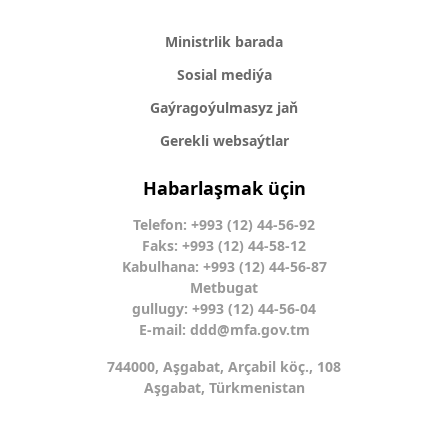
Ministrlik barada
Sosial mediýa
Gaýragoýulmasyz jaň
Gerekli websaýtlar
Habarlaşmak üçin
Telefon: +993 (12) 44-56-92
Faks: +993 (12) 44-58-12
Kabulhana: +993 (12) 44-56-87
Metbugat
gullugy: +993 (12) 44-56-04
E-mail:
ddd@mfa.gov.tm
744000, Aşgabat, Arçabil köç., 108
Aşgabat, Türkmenistan