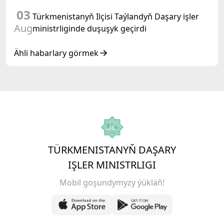
03
Türkmenistanyň Ilçisi Taýlandyň Daşary işler
Aug
ministrliginde duşuşyk geçirdi
Ähli habarlary görmek
TÜRKMENISTANYŇ DAŞARY
IŞLER MINISTRLIGI
Mobil goşundymyzy ýükläň!