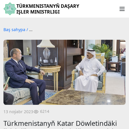
TÜRKMENISTANYŇ DAŞARY
IŞLER MINISTRLIGI
Baş sahypa
/
...
6214
13 noýabr 2023
Türkmenistanyň Katar Döwletindäki