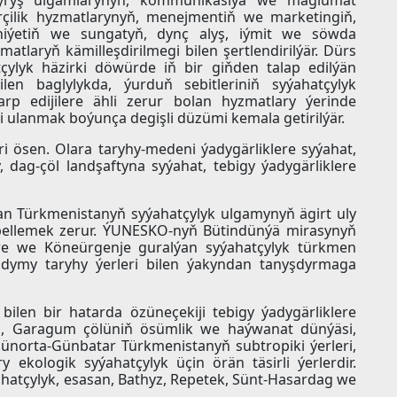
ndyryş ulgamlarynyň, kommunikasiýa we maglumat
çilik hyzmatlarynyň, menejmentiň we marketingiň,
niýetiň we sungatyň, dynç alyş, iýmit we söwda
atlaryň kämilleşdirilmegi bilen şertlendirilýär. Dürs
atçylyk häzirki döwürde iň bir giňden talap edilýän
en baglylykda, ýurduň sebitleriniň syýahatçylyk
arp edijilere ähli zerur bolan hyzmatlary ýerinde
li ulanmak boýunça degişli düzümi kemala getirilýär.
i ösen. Olara taryhy-medeni ýadygärliklere syýahat,
 dag-çöl landşaftyna syýahat, tebigy ýadygärliklere
 Türkmenistanyň syýahatçylyk ulgamynyň ägirt uly
bellemek zerur. ÝUNESKO-nyň Bütindünýä mirasynyň
e we Köneürgenje guralýan syýahatçylyk türkmen
dymy taryhy ýerleri bilen ýakyndan tanyşdyrmaga
bilen bir hatarda özüneçekiji tebigy ýadygärliklere
i, Garagum çölüniň ösümlik we haýwanat dünýäsi,
ünorta-Günbatar Türkmenistanyň subtropiki ýerleri,
ekologik syýahatçylyk üçin örän täsirli ýerlerdir.
atçylyk, esasan, Bathyz, Repetek, Sünt-Hasardag we