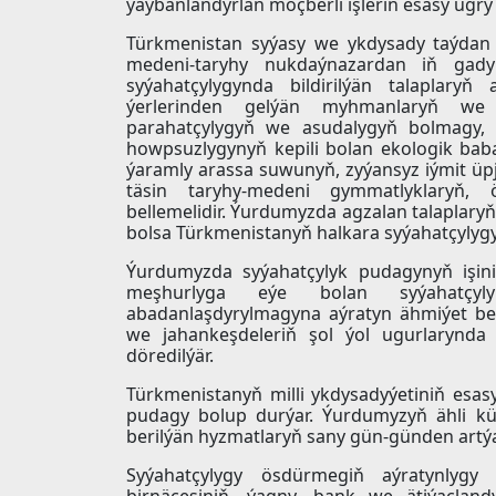
ýaýbaňlandyrlan möçberli işleriň esasy ugry
Türkmenistan syýasy we ykdysady taýdan 
medeni-taryhy nukdaýnazardan iň gadym
syýahatçylygynda bildirilýän talaplaryň
ýerlerinden gelýän myhmanlaryň we 
parahatçylygyň we asudalygyň bolmagy, s
howpsuzlygynyň kepili bolan ekologik bab
ýaramly arassa suwunyň, zyýansyz iýmit üpj
täsin taryhy-medeni gymmatlyklaryň, öz
bellemelidir. Ýurdumyzda agzalan talaplaryň
bolsa Türkmenistanyň halkara syýahatçylygyn
Ýurdumyzda syýahatçylyk pudagynyň işini
meşhurlyga eýe bolan syýahatçylyk
abadanlaşdyrylmagyna aýratyn ähmiýet ber
we jahankeşdeleriň şol ýol ugurlarynda 
döredilýär.
Türkmenistanyň milli ykdysadyýetiniň esas
pudagy bolup durýar. Ýurdumyzyň ähli kün
berilýän hyzmatlaryň sany gün-günden artýa
Syýahatçylygy ösdürmegiň aýratynlygy 