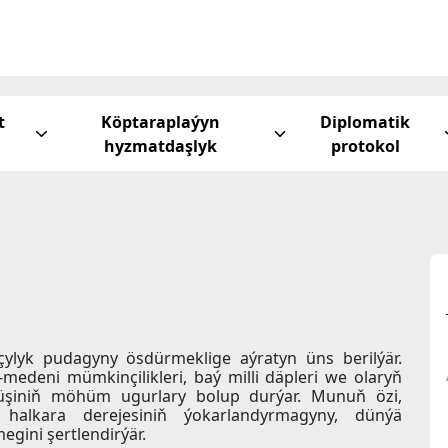
t
Köptaraplaýyn
Diplomatik
hyzmatdaşlyk
protokol
ylyk pudagyny ösdürmeklige aýratyn üns berilýär.
medeni mümkinçilikleri, baý milli däpleri we olaryň
süşiniň möhüm ugurlary bolup durýar. Munuň özi,
halkara derejesiniň ýokarlandyrmagyny, dünýä
gini şertlendirýär.