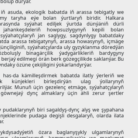
 bolup durýar.
iň asuda, ekologik babatda iň arassa tebigatly we
y taryha eýe bolan ýurtlaryň biridir. Halkara
 arasynda syýahat ediljek ýurtda dünýäniň dürli
jahankeşdeleriň howpsuzlygynyň kepili bolan
yýahatçylaryň jan saglygy, sagdynlygy babatdaky
atda arassa tebigatynyň, arassa howasynyň, içmäge
ünçiliginiň, syýahatçylarda uly gyzyklanma döredýän
boluşly binagärçilik ýadygärlikleriň bardygyny
 berjaý edilmegi örän berk gözegçilikde saklanýar. Bu
daky özüne çekijiligini ýokarlandyrýar.
 has-da kämilleşdirmek babatda ilatly ýerleriň we
 künjekleri birleşdirýän ulag ýollarynyň
ilýär. Munuň üçin gezelenç etmäge, syýahatçylaryň
göwnejaý dynç almaklary üçin ähli zerur şertler
y pudaklarynyň biri sagaldyş-dynç alyş we şypahana
jeklerinde pudaga degişli desgalaryň, olarda ilata
r.
ykdysadyýetiň özara baglanyşykly ulgamlarynyň