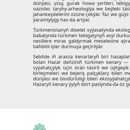
dünýäsi, yssy, gurak howa şertleri, tebig
oazisler, taryhy-arheologiýa we beýleki tä
jahankeşdelerini özüne çekýär. Ýaz we güý
ýaramlylygy has-da artýar.
Türkmenistanyň döwlet syýasatynda ekolo
babatynda türkmen tebigatynyň asyl durkun
nesillere miras galdyrmak meselesine aýra
bähbitli işler durmuşa geçirilýär.
Sebitde iň arassa kenarlaryň biri hasaplaný
bolan Hazar deňziniň türkmen kenary — «
syýahatçylyk üçin örän täsirli we üýtgeşi
birleşmeleri we bejeriş palçyklary bilen
dünýäsi we biodürlüligi bilen ekosyýahat
Hazaryň kenary ýylyň dört paslynda-da öz göz