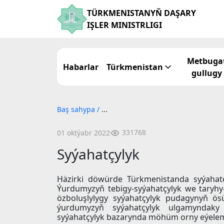
TÜRKMENISTANYŇ DAŞARY
IŞLER MINISTRLIGI
Metbuga
Habarlar
Türkmenistan
gullugy
Baş sahypa
/
...
331768
01 oktýabr 2022
Syýahatçylyk
Häzirki döwürde Türkmenistanda syýahatç
Ýurdumyzyň tebigy-syýahatçylyk we taryhy-
özboluşlylygy syýahatçylyk pudagynyň ö
ýurdumyzyň syýahatçylyk ulgamyndaky 
syýahatçylyk bazarynda möhüm orny eýeleme