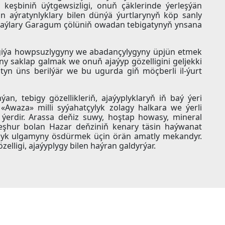
y keşbiniň üýtgewsizligi, onuň çäklerinde ýerleşýän
sin aýratynlyklary bilen dünýä ýurtlarynyň köp sanly
z aýlary Garagum çölüniň owadan tebigatynyň ynsana
giýa howpsuzlygyny we abadançylygyny üpjün etmek
y saklap galmak we onuň ajaýyp gözelligini geljekki
tyn üns berilýär we bu ugurda giň möçberli il-ýurt
an, tebigy gözellikleriň, ajaýyplyklaryň iň baý ýeri
Awaza» milli syýahatçylyk zolagy halkara we ýerli
k ýerdir. Arassa deňiz suwy, hoştap howasy, mineral
 meşhur bolan Hazar deňziniň kenary täsin haýwanat
çylyk ulgamyny ösdürmek üçin örän amatly mekandyr.
elligi, ajaýyplygy bilen haýran galdyrýar.