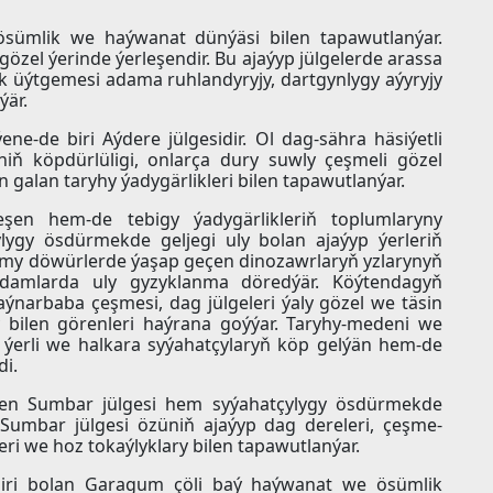
 ösümlik we haýwanat dünýäsi bilen tapawutlanýar.
özel ýerinde ýerleşendir. Bu ajaýyp jülgelerde arassa
 üýtgemesi adama ruhlandyryjy, dartgynlygy aýyryjy
ýär.
ne-de biri Aýdere jülgesidir. Ol dag-sähra häsiýetli
iň köpdürlüligi, onlarça dury suwly çeşmeli gözel
galan taryhy ýadygärlikleri bilen tapawutlanýar.
şen hem-de tebigy ýadygärlikleriň toplumlaryny
ygy ösdürmekde geljegi uly bolan ajaýyp ýerleriň
dymy döwürlerde ýaşap geçen dinozawrlaryň yzlarynyň
damlarda uly gyzyklanma döredýär. Köýtendagyň
narbaba çeşmesi, dag jülgeleri ýaly gözel we täsin
gy bilen görenleri haýrana goýýar. Taryhy-medeni we
 ýerli we halkara syýahatçylaryň köp gelýän hem-de
di.
en Sumbar jülgesi hem syýahatçylygy ösdürmekde
. Sumbar jülgesi özüniň ajaýyp dag dereleri, çeşme-
eri we hoz tokaýlyklary bilen tapawutlanýar.
ň biri bolan Garagum çöli baý haýwanat we ösümlik