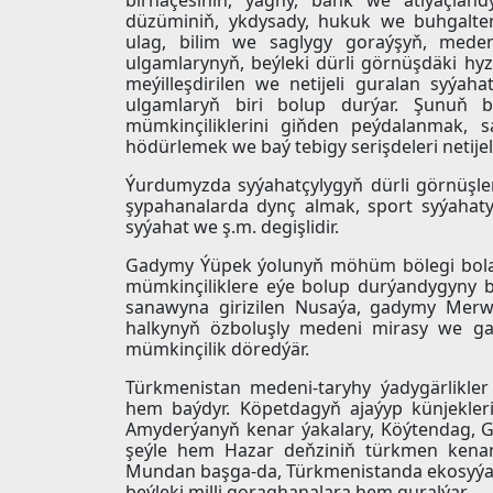
birnäçesiniň, ýagny, bank we ätiýaçla
düzüminiň, ykdysady, hukuk we buhgalter
ulag, bilim we saglygy goraýşyň, mede
ulgamlarynyň, beýleki dürli görnüşdäki hyzm
meýilleşdirilen we netijeli guralan syýah
ulgamlaryň biri bolup durýar. Şunuň bil
mümkinçiliklerini giňden peýdalanmak, s
hödürlemek we baý tebigy serişdeleri netije
Ýurdumyzda syýahatçylygyň dürli görnüşler
şypahanalarda dynç almak, sport syýahaty,
syýahat we ş.m. degişlidir.
Gadymy Ýüpek ýolunyň möhüm bölegi bolan
mümkinçiliklere eýe bolup durýandygyny 
sanawyna girizilen Nusaýa, gadymy Merw
halkynyň özboluşly medeni mirasy we ga
mümkinçilik döredýär.
Türkmenistan medeni-taryhy ýadygärlikler 
hem baýdyr. Köpetdagyň ajaýyp künjekler
Amyderýanyň kenar ýakalary, Köýtendag, G
şeýle hem Hazar deňziniň türkmen kenary 
Mundan başga-da, Türkmenistanda ekosyýah
beýleki milli goraghanalara hem guralýar.