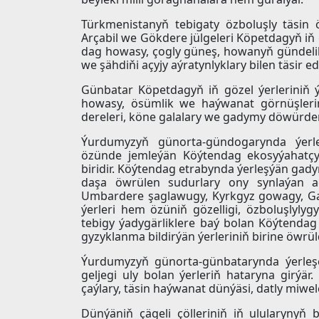
Türkmenistanyň tebigaty özboluşly täsin
Arçabil we Gökdere jülgeleri Köpetdagyň iň g
dag howasy, çogly güneş, howanyň gündelik
we şähdiňi açyjy aýratynlyklary bilen täsir ed
Günbatar Köpetdagyň iň gözel ýerleriniň ýe
howasy, ösümlik we haýwanat görnüşlerin
dereleri, köne galalary we gadymy döwürden 
Ýurdumyzyň günorta-gündogarynda ýerle
özünde jemleýän Köýtendag ekosyýahatçyl
biridir. Köýtendag etrabynda ýerleşýän ga
daşa öwrülen sudurlary ony synlaýan a
Umbardere şaglawugy, Kyrkgyz gowagy, Gaý
ýerleri hem özüniň gözelligi, özboluşlyly
tebigy ýadygärliklere baý bolan Köýtendag
gyzyklanma bildirýän ýerleriniň birine öwrül
Ýurdumyzyň günorta-günbatarynda ýerleş
geljegi uly bolan ýerleriň hataryna girýär
çaýlary, täsin haýwanat dünýäsi, datly miwel
Dünýäniň çägeli çölleriniň iň ulularyny