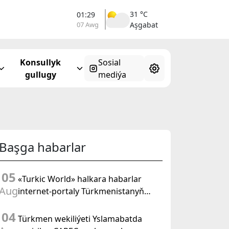
31 °C
01:29
07 Awg
Aşgabat
Konsullyk
Sosial
gullugy
mediýa
Başga habarlar
05
«Turkic World» halkara habarlar
Aug
internet-portaly Türkmenistanyň
Halk Maslahatynyň mejlisine
04
taýýarlygy we onuň geçirilşini giňden
Türkmen wekiliýeti Yslamabatda
beýan eder