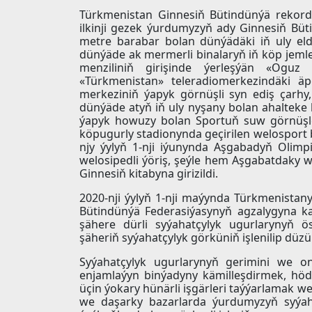
Türkmenistan Ginnesiň Bütindünýä rekordla
ilkinji gezek ýurdumyzyň ady Ginnesiň Bü
metre barabar bolan dünýädäki iň uly eld
dünýäde ak mermerli binalaryň iň köp jemle
menziliniň girişinde ýerleşýän «Ogu
«Türkmenistan» teleradiomerkezindäki ä
merkeziniň ýapyk görnüşli syn ediş çarhy
dünýäde atyň iň uly nyşany bolan ahalteke 
ýapyk howuzy bolan Sportuň suw görnüşler
köpugurly stadionynda geçirilen welosport 
njy ýylyň 1-nji iýunynda Aşgabadyň Olimp
welosipedli ýöriş, şeýle hem Aşgabatdaky 
Ginnesiň kitabyna girizildi.
2020-nji ýylyň 1-nji maýynda Türkmenistany
Bütindünýä Federasiýasynyň agzalygyna ka
şähere dürli syýahatçylyk ugurlarynyň ö
şäheriň syýahatçylyk görküniň işlenilip düzü
Syýahatçylyk ugurlarynyň gerimini we o
enjamlaýyn binýadyny kämilleşdirmek, höd
üçin ýokary hünärli işgärleri taýýarlamak w
we daşarky bazarlarda ýurdumyzyň syýa