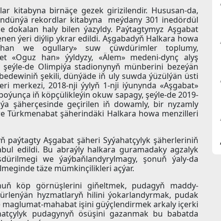
r kitabyna birnäçe gezek girizilendir. Hususan-da,
tindünýä rekordlar kitabyna meýdany 301 inedördül
e dokalan haly bilen ýazyldy. Paýtagtymyz Aşgabat
nen ýeri diýlip ykrar edildi. Aşgabadyň Halkara howa
z han we ogullary» suw çüwdürimler toplumy,
pet «Oguz han» ýyldyzy, «Älem» medeni-dynç alyş
, şeýle-de Olimpiýa stadionynyň münberini bezeýän
bedewiniň şekili, dünýäde iň uly suwda ýüzülýän üsti
i merkezi, 2018-nji ýylyň 1-nji iýunynda «Aşgabat»
boýunça iň köpçülikleýin okuw sapagy, şeýle-de 2019-
iýa şäherçesinde geçirilen iň dowamly, bir nyzamly
we Türkmenabat şäherindäki Halkara howa menzilleri
ň paýtagty Aşgabat şäheri Syýahatçylyk şäherleriniň
bul edildi. Bu abraýly halkara guramadaky agzalyk
sdürilmegi we ýaýbaňlandyrylmagy, şonuň ýaly-da
lmeginde täze mümkinçilikleri açýar.
nuň köp görnüşlerini giňeltmek, pudagyň maddy-
ürlenýän hyzmatlaryň hilini ýokarlandyrmak, pudak
e maglumat-mahabat işini güýçlendirmek arkaly içerki
hatçylyk pudagynyň ösüşini gazanmak bu babatda