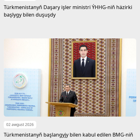
Türkmenistanyň Daşary işler ministri ÝHHG-niň häzirki
başlygy bilen duşuşdy
02 awgust 2026
Türkmenistanyň başlangyjy bilen kabul edilen BMG-niň