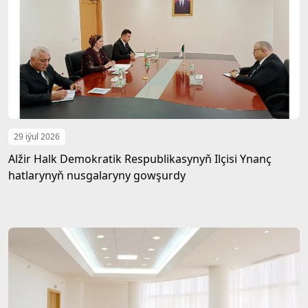
29 iýul 2026
Alžir Halk Demokratik Respublikasynyň Ilçisi Ynanç
hatlarynyň nusgalaryny gowşurdy