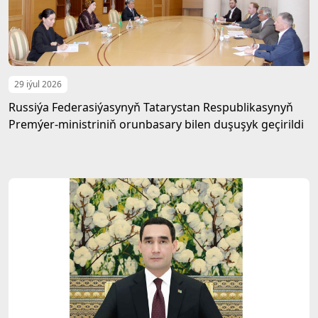
29 iýul 2026
Russiýa Federasiýasynyň Tatarystan Respublikasynyň
Premýer-ministriniň orunbasary bilen duşuşyk geçirildi