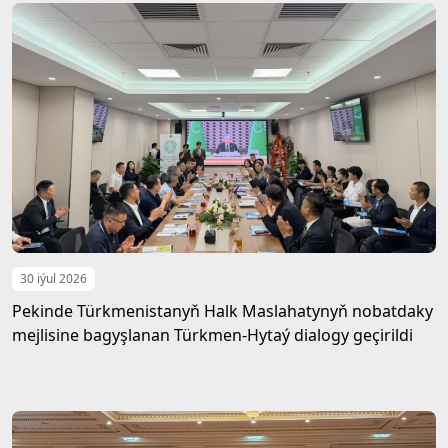
30 iýul 2026
Pekinde Türkmenistanyň Halk Maslahatynyň nobatdaky
mejlisine bagyşlanan Türkmen-Hytaý dialogy geçirildi