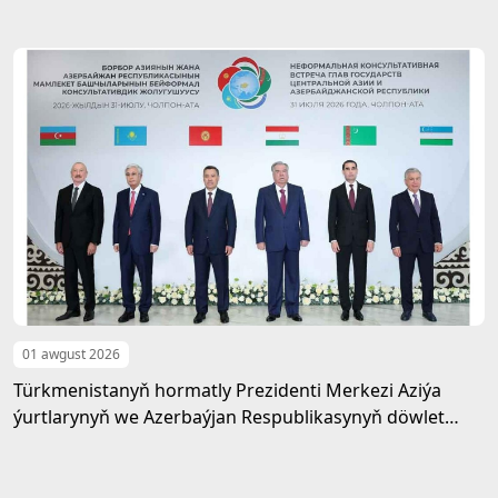
mejlisine gatnaşdy
01 awgust 2026
Türkmenistanyň hormatly Prezidenti Merkezi Aziýa
ýurtlarynyň we Azerbaýjan Respublikasynyň döwlet
Baştutanlarynyň resmi däl konsultatiw duşuşygyna
gatnaşdy