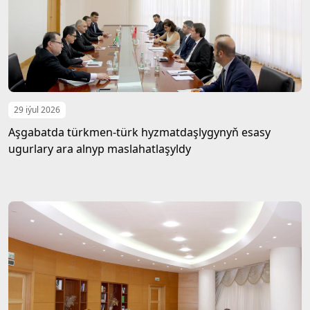
29 iýul 2026
Aşgabatda türkmen-türk hyzmatdaşlygynyň esasy
ugurlary ara alnyp maslahatlaşyldy