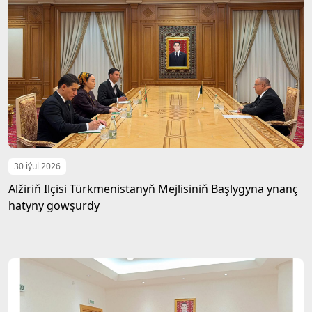
30 iýul 2026
Alžiriň Ilçisi Türkmenistanyň Mejlisiniň Başlygyna ynanç
hatyny gowşurdy