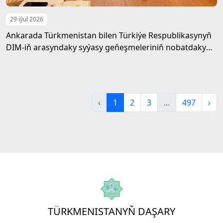
29 iýul 2026
Ankarada Türkmenistan bilen Türkiýe Respublikasynyň
DIM-iň arasyndaky syýasy geňeşmeleriniň nobatdaky
tapgyry geçirildi
‹
1
2
3
...
497
›
TÜRKMENISTANYŇ DAŞARY