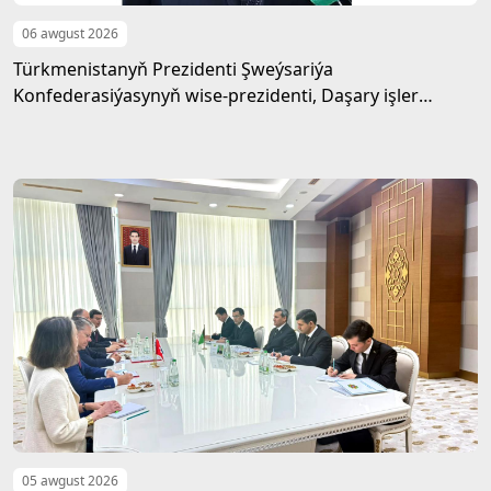
06 awgust 2026
Türkmenistanyň Prezidenti Şweýsariýa
Konfederasiýasynyň wise-prezidenti, Daşary işler
federal departamentiniň başlygyny kabul etdi
05 awgust 2026