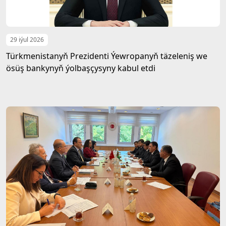
29 iýul 2026
Türkmenistanyň Prezidenti Ýewropanyň täzeleniş we
ösüş bankynyň ýolbaşçysyny kabul etdi