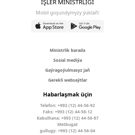
IŞLER MINISTRLIGI
Mobil goşundymyzy ýükläň!
Ministrlik barada
Sosial mediýa
Gaýragoýulmasyz jaň
Gerekli websaýtlar
Habarlaşmak üçin
Telefon: +993 (12) 44-56-92
Faks: +993 (12) 44-58-12
Kabulhana: +993 (12) 44-56-87
Metbugat
gullugy: +993 (12) 44-56-04