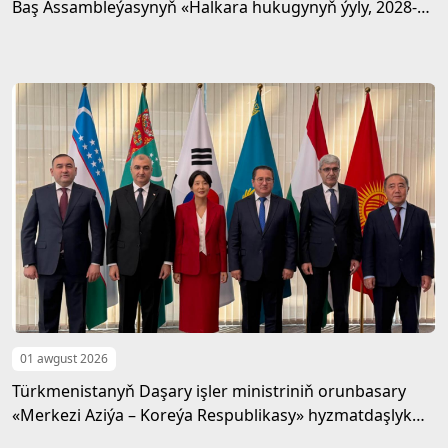
Baş Assambleýasynyň «Halkara hukugynyň ýyly, 2028-nji
ýyl» atly Kararnamasyny durmuşa geçirmegiň ýolunda
01 awgust 2026
Türkmenistanyň Daşary işler ministriniň orunbasary
«Merkezi Aziýa – Koreýa Respublikasy» hyzmatdaşlyk
forumynyň ýokary derejeli wezipeli adamlarynyň