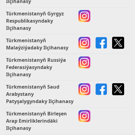
Ilçihanasy
Türkmenistanyň Gyrgyz
Respublikasyndaky
Ilçihanasy
Türkmenistanyň
Malaýziýadaky Ilçihanasy
Türkmenistanyň Russiýa
Federasiýasyndaky
Ilçihanasy
Türkmenistanyň Saud
Arabystany
Patyşalygyndaky Ilçihanasy
Türkmenistanyň Birleşen
Arap Emirliklerindäki
Ilçihanasy