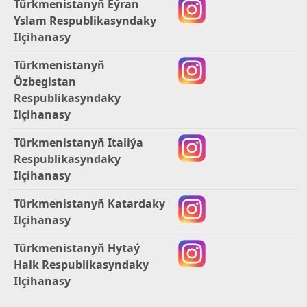
Türkmenistanyň Eýran
Yslam Respublikasyndaky
Ilçihanasy
Türkmenistanyň
Özbegistan
Respublikasyndaky
Ilçihanasy
Türkmenistanyň Italiýa
Respublikasyndaky
Ilçihanasy
Türkmenistanyň Katardaky
Ilçihanasy
Türkmenistanyň Hytaý
Halk Respublikasyndaky
Ilçihanasy