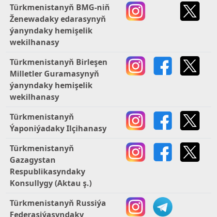
Türkmenistanyň BMG-niň
Ženewadaky edarasynyň
ýanyndaky hemişelik
wekilhanasy
Türkmenistanyň Birleşen
Milletler Guramasynyň
ýanyndaky hemişelik
wekilhanasy
Türkmenistanyň
Ýaponiýadaky Ilçihanasy
Türkmenistanyň
Gazagystan
Respublikasyndaky
Konsullygy (Aktau ş.)
Türkmenistanyň Russiýa
Federasiýasyndaky