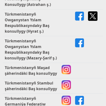
Konsullygy (Astrahan ş.)
Türkmenistanyň
Owganystan Yslam
Respublikasyndaky Baş
konsullygy (Hyrat ş.)
Türkmenistanyň
Owganystan Yslam
Respublikasyndaky Baş
konsullygy (Mazary-Şarif ş.)
Türkmenistanyň Maşad
şäherindäki Baş konsullygy
Türkmenistanyň Stambul
şäherindäki Baş konsullygy
Türkmenistanyň
Germaniýa Federatiw