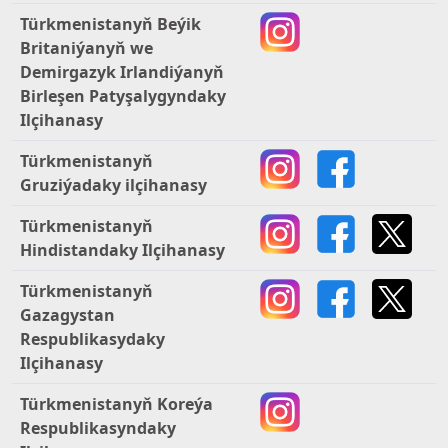
Türkmenistanyň Beýik
Britaniýanyň we
Demirgazyk Irlandiýanyň
Birleşen Patyşalygyndaky
Ilçihanasy
Türkmenistanyň
Gruziýadaky ilçihanasy
Türkmenistanyň
Hindistandaky Ilçihanasy
Türkmenistanyň
Gazagystan
Respublikasydaky
Ilçihanasy
Türkmenistanyň Koreýa
Respublikasyndaky