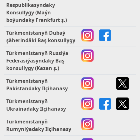
Respublikasyndaky
Konsullygy (Maýn
boýundaky Frankfurt ş.)
Türkmenistanyň Dubaý
şäherindäki Baş konsullygy
Türkmenistanyň Russiýa
Federasiýasyndaky Baş
konsullygy (Kazan ş.)
Türkmenistanyň
Pakistandaky Ilçihanasy
Türkmenistanyň
Ukrainadaky Ilçihanasy
Türkmenistanyň
Rumyniýadaky Ilçihanasy