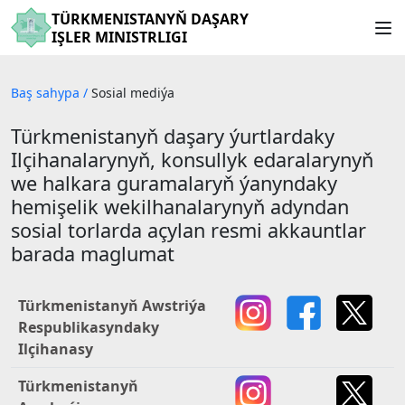
TÜRKMENISTANYŇ DAŞARY
IŞLER MINISTRLIGI
Baş sahypa
/
Sosial mediýa
Türkmenistanyň daşary ýurtlardaky
Ilçihanalarynyň, konsullyk edaralarynyň
we halkara guramalaryň ýanyndaky
hemişelik wekilhanalarynyň adyndan
sosial torlarda açylan resmi akkauntlar
barada maglumat
Türkmenistanyň Awstriýa
Respublikasyndaky
Ilçihanasy
Türkmenistanyň