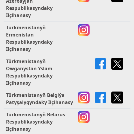
Azerbaýjan
Respublikasyndaky
Ilçihanasy
Türkmenistanyň
Ermenistan
Respublikasyndaky
Ilçihanasy
Türkmenistanyň
Owganystan Yslam
Respublikasyndaky
Ilçihanasy
Türkmenistanyň Belgiýa
Patyşalygyndaky Ilçihanasy
Türkmenistanyň Belarus
Respublikasyndaky
Ilçihanasy