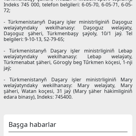
Indeks 745 000, telefon belgileri: 6-05-70, 6-05-71, 6-05-
72;
- Türkmenistanyň Daşary işler ministrliginiň Daşoguz
welaýatyndaky wekilhanasy: Daşoguz welaýaty,
Daşoguz şäheri, Türkmenbaşy şaýoly, 10/1 jaý. Tel
belgileri: 9-10-13, 52-79-65;
- Türkmenistanyň Daşary işler ministrliginiň Lebap
welaýatyndaky wekilhanasy: Lebap welaýaty,
Türkmenabat şäheri, Görogly beg Tűrkmen köçesi, 1-nji
jaý;
- Türkmenistanyň Daşary işler ministrliginiň Mary
welaýatyndaky wekilhanasy: Mary welaýaty, Mary
şäheri, Watan koçesi, 31 jaý (Mary şäher häkimliginiň
edara binasy), Indeks: 745400.
Başga habarlar