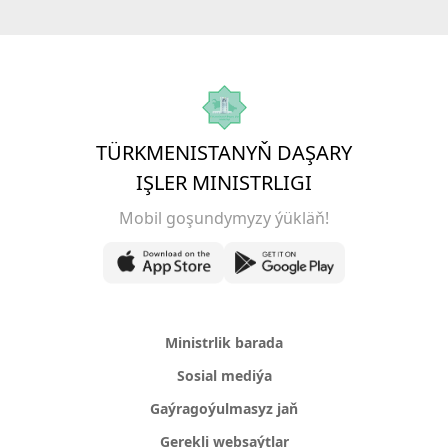
TÜRKMENISTANYŇ DAŞARY
IŞLER MINISTRLIGI
Mobil goşundymyzy ýükläň!
Ministrlik barada
Sosial mediýa
Gaýragoýulmasyz jaň
Gerekli websaýtlar