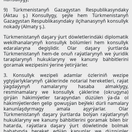
9) Türkmenistanyň Gazagystan Respublikasyndaky
(Aktau ş.) Konsullygy, şeýle hem Türkmenistanyň
Gazagystan Respublikasyndaky ilçihanasynyň konsullyk
nokady (Almaty ş.).
Türkmenistanyň daşary ýurt döwletlerindäki diplomatik
wekilhanalarynyň konsullyk bölümleri hem konsullyk
edaralaryna degişlidir. Olar daşary ýurtlarda
Türkmenistanyň hem-de onuň raýatlarynyň we ýuridik
taraplarynyň hukuklaryny we kanuny bähbitlerini
goramak wezipesini ýerine ýetirýärler.
3. Konsullyk wezipeli adamlar özleriniň wezipe
ygtyýarlyklarynyň çäklerinde notarial hereketleri, raýat
ýagdaýynyň namalaryny hasaba almaklygy,
resminamalary we konsullyk çäklerine (okrugyna)
girýän häkimiýetler tarapyndan düzülen ýa-da ol
häkimiýetlerden gelip gowuşýan beýleki dürli namalary
kanunlaşdyrmagy amala aşyrýarlar. Olar
Türkmenistanyň daşary ýurtlarda bolýan raýatlarynyň
hukuklaryny we kanuny bähbitlerini goramak bilen bir
hatarda, raýatlara daşary ýurt döwletinde bolmak
babatynda hereket edýän kanunlar we düzgünler