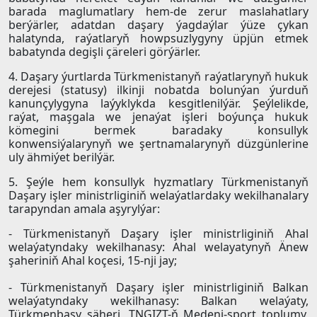
barada maglumatlary hem-de zerur maslahatlary
berýärler, adatdan daşary ýagdaýlar ýüze çykan
halatynda, raýatlaryň howpsuzlygyny üpjün etmek
babatynda degişli çäreleri görýärler.
4. Daşary ýurtlarda Türkmenistanyň raýatlarynyň hukuk
derejesi (statusy) ilkinji nobatda bolunýan ýurduň
kanunçylygyna laýyklykda kesgitlenilýär. Şeýlelikde,
raýat, maşgala we jenaýat işleri boýunça hukuk
kömegini bermek baradaky konsullyk
konwensiýalarynyň we şertnamalarynyň düzgünlerine
uly ähmiýet berilýär.
5. Şeýle hem konsullyk hyzmatlary Türkmenistanyň
Daşary işler ministrliginiň welaýatlardaky wekilhanalary
tarapyndan amala aşyrylýar:
- Türkmenistanyň Daşary işler ministrliginiň Ahal
welaýatyndaky wekilhanasy: Ahal welayatynyň Änew
şaheriniň Ahal koçesi, 15-nji jay;
- Türkmenistanyň Daşary işler ministrliginiň Balkan
welaýatyndaky wekilhanasy: Balkan welaýaty,
Türkmenbaşy şäheri, TNGIZT-ň Medeni-sport toplumy,