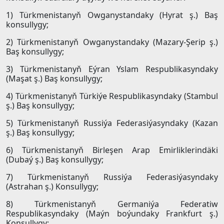
1) Türkmenistanyň Owganystandaky (Hyrat ş.) Baş
konsullygy;
2) Türkmenistanyň Owganystandaky (Mazary-Şerip ş.)
Baş konsullygy;
3) Türkmenistanyň Eýran Yslam Respublikasyndaky
(Maşat ş.) Baş konsullygy;
4) Türkmenistanyň Türkiýe Respublikasyndaky (Stambul
ş.) Baş konsullygy;
5) Türkmenistanyň Russiýa Federasiýasyndaky (Kazan
ş.) Baş konsullygy;
6) Türkmenistanyň Birleşen Arap Emirliklerindäki
(Dubaý ş.) Baş konsullygy;
7) Türkmenistanyň Russiýa Federasiýasyndaky
(Astrahan ş.) Konsullygy;
8) Türkmenistanyň Germaniýa Federatiw
Respublikasyndaky (Maýn boýundaky Frankfurt ş.)
Konsullygy;