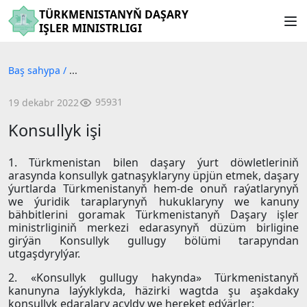
TÜRKMENISTANYŇ DAŞARY
IŞLER MINISTRLIGI
Baş sahypa
/
...
95931
19 dekabr 2022
Konsullyk işi
1. Türkmenistan bilen daşary ýurt döwletleriniň
arasynda konsullyk gatnaşyklaryny üpjün etmek, daşary
ýurtlarda Türkmenistanyň hem-de onuň raýatlarynyň
we ýuridik taraplarynyň hukuklaryny we kanuny
bähbitlerini goramak Türkmenistanyň Daşary işler
ministrliginiň merkezi edarasynyň düzüm birligine
girýän Konsullyk gullugy bölümi tarapyndan
utgaşdyrylýar.
2. «Konsullyk gullugy hakynda» Türkmenistanyň
kanunyna laýyklykda, häzirki wagtda şu aşakdaky
konsullyk edaralary açyldy we hereket edýärler: