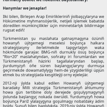
Hanymlar we jenaplar!
Ilki bilen, Birleşen Arap Emirlikleriniň ýolbaşçylaryna we
Hökümetine myhmansöýerlik, netijeli işlemek babatda
döredilen mümkinçilikler üçin minnetdarlyk bildirmäge
rugsat ediň!
Türkmenistan şu maslahata gatnaşmagyna özüniň
howanyň üýtgemegi meselesi boýunça halkara
strategiýasyny ilerletmekde tapgyrlaýyn waka
hökmünde garaýar. BMG-niň durnukly ösüş boýunça
“Rio+20” maslahatyndan, soňraky iri forumlardan we
Türkmenistanyň häzirki tagallalaryndan başlap,
ýurdumyzyň öňe süren başlangyçlaryny durmuşa
geçirmekde dowamatlylygy hem-de yzygiderliligi üpjün
etmek bu strategiýada kesgitleýji orny eýeleýär.
2012-nji ýylda kabul edilen Howanyň üýtgemegi
baradaky Milli strategiýa Türkmenistanyň ählumumy
howa gün tertibine doly derejede goşulyşmagynyň
ýolunda başlangyç nokada öwrüldi. Ýurdumyzyň howa
boýunça Pariž ylalaşygyna goşulmagy nobatdaky ädim
boldy. Şunuň bilen baglylykda, 2019-njy ýylda Howanyň