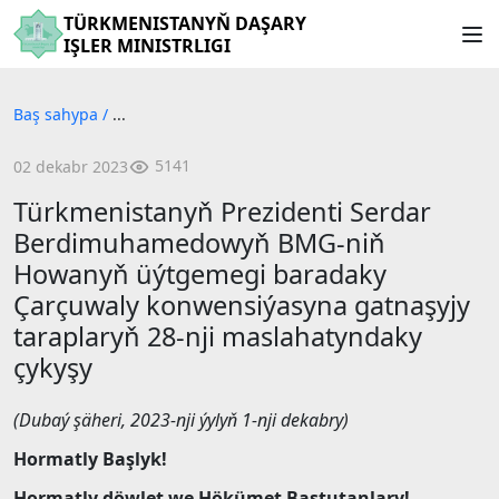
TÜRKMENISTANYŇ DAŞARY
IŞLER MINISTRLIGI
Baş sahypa
/
...
5141
02 dekabr 2023
Türkmenistanyň Prezidenti Serdar
Berdimuhamedowyň BMG-niň
Howanyň üýtgemegi baradaky
Çarçuwaly konwensiýasyna gatnaşyjy
taraplaryň 28-nji maslahatyndaky
çykyşy
(Dubaý şäheri, 2023-nji ýylyň 1-nji dekabry)
Hormatly Başlyk!
Hormatly döwlet we Hökümet Baştutanlary!