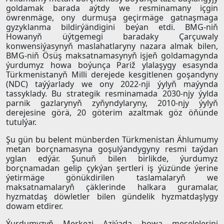
goldamak barada aýtdy we resminamany içgin
öwrenmäge, ony durmuşa geçirmäge gatnaşmaga
gyzyklanma bildirýändigini beýan etdi. BMG-niň
Howanyň üýtgemegi baradaky Çarçuwaly
konwensiýasynyň maslahatlaryny nazara almak bilen,
BMG-niň Ösüş maksatnamasynyň işjeň goldamagynda
ýurdumyz howa boýunça Pariž ylalaşygy esasynda
Türkmenistanyň Milli derejede kesgitlenen goşandyny
(NDC) taýýarlady we ony 2022-nji ýylyň maýynda
tassyklady. Bu strategik resminamada 2030-njy ýylda
parnik gazlarynyň zyňyndylaryny, 2010-njy ýylyň
derejesine görä, 20 göterim azaltmak göz öňünde
tutulýar.
Şu gün bu belent münberden Türkmenistan Ählumumy
metan borçnamasyna goşulýandygyny resmi taýdan
yglan edýär. Şunuň bilen birlikde, ýurdumyz
borçnamadan gelip çykýan şertleri iş ýüzünde ýerine
ýetirmäge gönükdirilen taslamalaryň we
maksatnamalaryň çäklerinde halkara guramalar,
hyzmatdaş döwletler bilen gündelik hyzmatdaşlygy
dowam etdirer.
Ýurdumyzyň Merkezi Aziýada howa meselelerini