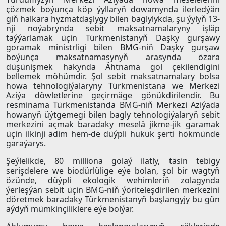
çözmek boýunça köp ýyllaryň dowamynda ilerledýän
giň halkara hyzmatdaşlygy bilen baglylykda, şu ýylyň 13-
nji noýabrynda sebit maksatnamalaryny işläp
taýýarlamak üçin Türkmenistanyň Daşky gurşawy
goramak ministrligi bilen BMG-niň Daşky gurşaw
boýunça maksatnamasynyň arasynda özara
düşünişmek hakynda Ähtnama gol çekilendigini
bellemek möhümdir. Şol sebit maksatnamalary bolsa
howa tehnologiýalaryny Türkmenistana we Merkezi
Aziýa döwletlerine geçirmäge gönükdirilendir. Bu
resminama Türkmenistanda BMG-niň Merkezi Aziýada
howanyň üýtgemegi bilen bagly tehnologiýalaryň sebit
merkezini açmak baradaky meselä jikme-jik garamak
üçin ilkinji ädim hem-de düýpli hukuk şerti hökmünde
garaýarys.
Şeýlelikde, 80 milliona golaý ilatly, täsin tebigy
serişdelere we biodürlülige eýe bolan, şol bir wagtyň
özünde, düýpli ekologik wehimleriň zolagynda
ýerleşýän sebit üçin BMG-niň ýöriteleşdirilen merkezini
döretmek baradaky Türkmenistanyň başlangyjy bu gün
aýdyň mümkinçiliklere eýe bolýar.