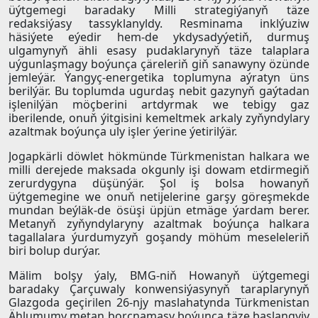
üýtgemegi baradaky Milli strategiýanyň täze
redaksiýasy tassyklanyldy. Resminama inklýuziw
häsiýete eýedir hem-de ykdysadyýetiň, durmuş
ulgamynyň ähli esasy pudaklarynyň täze talaplara
uýgunlaşmagy boýunça çäreleriň giň sanawyny özünde
jemleýär. Ýangyç-energetika toplumyna aýratyn üns
berilýär. Bu toplumda ugurdaş nebit gazynyň gaýtadan
işlenilýän möçberini artdyrmak we tebigy gaz
iberilende, onuň ýitgisini kemeltmek arkaly zyňyndylary
azaltmak boýunça uly işler ýerine ýetirilýär.
Jogapkärli döwlet hökmünde Türkmenistan halkara we
milli derejede maksada okgunly işi dowam etdirmegiň
zerurdygyna düşünýär. Şol iş bolsa howanyň
üýtgemegine we onuň netijelerine garşy göreşmekde
mundan beýläk-de ösüşi üpjün etmäge ýardam berer.
Metanyň zyňyndylaryny azaltmak boýunça halkara
tagallalara ýurdumyzyň goşandy möhüm meseleleriň
biri bolup durýar.
Mälim bolşy ýaly, BMG-niň Howanyň üýtgemegi
baradaky Çarçuwaly konwensiýasynyň taraplarynyň
Glazgoda geçirilen 26-njy maslahatynda Türkmenistan
Ählumumy metan borçnamasy boýunça täze başlangyjy