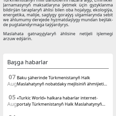
Türkmenistanyň milli bähbitlerini nazara alyp, Emirlikler
Jarnamasynyň maksatlaryna ýetmek üçin gyzyklanma
bildirýän taraplaryň ählisi bilen oba hojalygy, ekologiýa,
energetika, maliýe, saglygy goraýyş ulgamlarynda sebit
we ählumumy derejede hyzmatdaşlygy mundan beýläk-
de pugtalandyrmaga taýýardyrys.
Maslahata gatnaşyjylaryň ählisine netijeli işlemegi
arzuw edýärin.
Başga habarlar
07
Baku şäherinde Türkmenistanyň Halk
Aug
Maslahatynyň nobatdaky mejlisiniň ähmiýetine
we BMG-niň «Halkara hukugyň ýyly, 2028» atly
05
Kararnamasyna bagyşlanan maslahat geçirildi
«Turkic World» halkara habarlar internet-
Aug
portaly Türkmenistanyň Halk Maslahatynyň
mejlisine taýýarlygy we onuň geçirilşini giňden