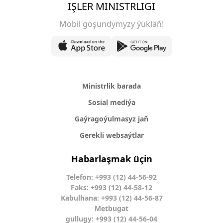
IŞLER MINISTRLIGI
Mobil goşundymyzy ýükläň!
Ministrlik barada
Sosial mediýa
Gaýragoýulmasyz jaň
Gerekli websaýtlar
Habarlaşmak üçin
Telefon: +993 (12) 44-56-92
Faks: +993 (12) 44-58-12
Kabulhana: +993 (12) 44-56-87
Metbugat
gullugy: +993 (12) 44-56-04