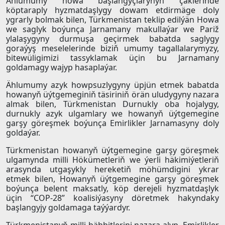
Ählumumy howa başlangyçlarynyň çäklerinde
köptaraply hyzmatdaşlygy dowam etdirmäge doly
ygrarly bolmak bilen, Türkmenistan teklip edilýän Howa
we saglyk boýunça Jarnamany makullaýar we Pariž
ylalaşygyny durmuşa geçirmek babatda saglygy
goraýyş meselelerinde biziň umumy tagallalarymyzy,
bitewüligimizi tassyklamak üçin bu Jarnamany
goldamagy wajyp hasaplaýar.
Ählumumy azyk howpsuzlygyny üpjün etmek babatda
howanyň üýtgemeginiň täsiriniň örän uludygyny nazara
almak bilen, Türkmenistan Durnukly oba hojalygy,
durnukly azyk ulgamlary we howanyň üýtgemegine
garşy göreşmek boýunça Emirlikler Jarnamasyny doly
goldaýar.
Türkmenistan howanyň üýtgemegine garşy göreşmek
ulgamynda milli Hökümetleriň we ýerli häkimiýetleriň
arasynda utgaşykly hereketiň möhümdigini ykrar
etmek bilen, Howanyň üýtgemegine garşy göreşmek
boýunça belent maksatly, köp derejeli hyzmatdaşlyk
üçin “СOP-28” koalisiýasyny döretmek hakyndaky
başlangyjy goldamaga taýýardyr.