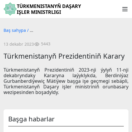
TÜRKMENISTANYŇ DAŞARY
IŞLER MINISTRLIGI
Baş sahypa
/
...
5443
13 dekabr 2023
Türkmenistanyň Prezidentiniň Karary
Türkmenistanyň Prezidentiniň 2023-nji ýylyň 11-nji
dekabryndaky Kararyna laýyklykda, Berdiniýaz
Gurbanberdiýewiç Mätiýew başga işe geçmegi sebäpli,
Türkmenistanyň Daşary işler ministriniň orunbasary
wezipesinden boşadyldy.
Başga habarlar