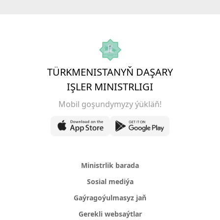
TÜRKMENISTANYŇ DAŞARY
IŞLER MINISTRLIGI
Mobil goşundymyzy ýükläň!
Ministrlik barada
Sosial mediýa
Gaýragoýulmasyz jaň
Gerekli websaýtlar