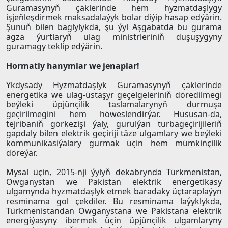
Guramasynyň çäklerinde hem hyzmatdaşlygy
işjeňleşdirmek maksadalaýyk bolar diýip hasap edýärin.
Şunuň bilen baglylykda, şu ýyl Aşgabatda bu gurama
agza ýurtlaryň ulag ministrleriniň duşuşygyny
guramagy teklip edýärin.
Hormatly hanymlar we jenaplar!
Ykdysady Hyzmatdaşlyk Guramasynyň çäklerinde
energetika we ulag-üstaşyr geçelgeleriniň döredilmegi
beýleki üpjünçilik taslamalarynyň durmuşa
geçirilmegini hem höweslendirýär. Hususan-da,
tejribäniň görkezişi ýaly, gurulýan turbageçirijileriň
gapdaly bilen elektrik geçiriji täze ulgamlary we beýleki
kommunikasiýalary gurmak üçin hem mümkinçilik
döreýär.
Mysal üçin, 2015-nji ýylyň dekabrynda Türkmenistan,
Owganystan we Pakistan elektrik energetikasy
ulgamynda hyzmatdaşlyk etmek baradaky üçtaraplaýyn
resminama gol çekdiler. Bu resminama laýyklykda,
Türkmenistandan Owganystana we Pakistana elektrik
energiýasyny ibermek üçin üpjünçilik ulgamlaryny