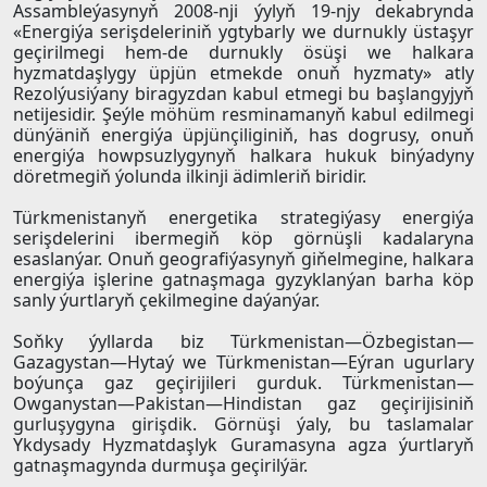
Assambleýasynyň 2008-nji ýylyň 19-njy dekabrynda
«Energiýa serişdeleriniň ygtybarly we durnukly üstaşyr
geçirilmegi hem-de durnukly ösüşi we halkara
hyzmatdaşlygy üpjün etmekde onuň hyzmaty» atly
Rezolýusiýany biragyzdan kabul etmegi bu başlangyjyň
netijesidir. Şeýle möhüm resminamanyň kabul edilmegi
dünýäniň energiýa üpjünçiliginiň, has dogrusy, onuň
energiýa howpsuzlygynyň halkara hukuk binýadyny
döretmegiň ýolunda ilkinji ädimleriň biridir.
Türkmenistanyň energetika strategiýasy energiýa
serişdelerini ibermegiň köp görnüşli kadalaryna
esaslanýar. Onuň geografiýasynyň giňelmegine, halkara
energiýa işlerine gatnaşmaga gyzyklanýan barha köp
sanly ýurtlaryň çekilmegine daýanýar.
Soňky ýyllarda biz Türkmenistan—Özbegistan—
Gazagystan—Hytaý we Türkmenistan—Eýran ugurlary
boýunça gaz geçirijileri gurduk. Türkmenistan—
Owganystan—Pakistan—Hindistan gaz geçirijisiniň
gurluşygyna girişdik. Görnüşi ýaly, bu taslamalar
Ykdysady Hyzmatdaşlyk Guramasyna agza ýurtlaryň
gatnaşmagynda durmuşa geçirilýär.