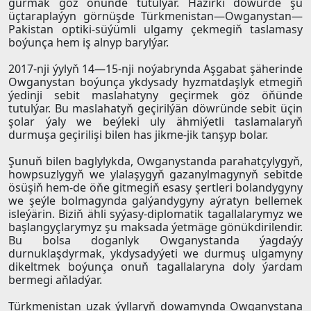
gurmak göz öňünde tutulýar. Häzirki döwürde şu
üçtaraplaýyn görnüşde Türkmenistan—Owganystan—
Pakistan optiki-süýümli ulgamy çekmegiň taslamasy
boýunça hem iş alnyp barylýar.
2017-nji ýylyň 14—15-nji noýabrynda Aşgabat şäherinde
Owganystan boýunça ykdysady hyzmatdaşlyk etmegiň
ýedinji sebit maslahatyny geçirmek göz öňünde
tutulýar. Bu maslahatyň geçirilýän döwründe sebit üçin
şolar ýaly we beýleki uly ähmiýetli taslamalaryň
durmuşa geçirilişi bilen has jikme-jik tanşyp bolar.
Şunuň bilen baglylykda, Owganystanda parahatçylygyň,
howpsuzlygyň we ylalaşygyň gazanylmagynyň sebitde
ösüşiň hem-de öňe gitmegiň esasy şertleri bolandygyny
we şeýle bolmagynda galýandygyny aýratyn bellemek
isleýärin. Biziň ähli syýasy-diplomatik tagallalarymyz we
başlangyçlarymyz şu maksada ýetmäge gönükdirilendir.
Bu bolsa doganlyk Owganystanda ýagdaýy
durnuklaşdyrmak, ykdysadyýeti we durmuş ulgamyny
dikeltmek boýunça onuň tagallalaryna doly ýardam
bermegi aňladýar.
Türkmenistan uzak ýyllaryň dowamynda Owganystana