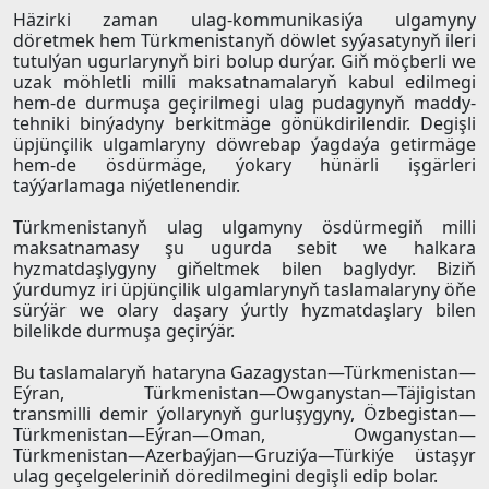
Häzirki zaman ulag-kommunikasiýa ulgamyny
döretmek hem Türkmenistanyň döwlet syýasatynyň ileri
tutulýan ugurlarynyň biri bolup durýar. Giň möçberli we
uzak möhletli milli maksatnamalaryň kabul edilmegi
hem-de durmuşa geçirilmegi ulag pudagynyň maddy-
tehniki binýadyny berkitmäge gönükdirilendir. Degişli
üpjünçilik ulgamlaryny döwrebap ýagdaýa getirmäge
hem-de ösdürmäge, ýokary hünärli işgärleri
taýýarlamaga niýetlenendir.
Türkmenistanyň ulag ulgamyny ösdürmegiň milli
maksatnamasy şu ugurda sebit we halkara
hyzmatdaşlygyny giňeltmek bilen baglydyr. Biziň
ýurdumyz iri üpjünçilik ulgamlarynyň taslamalaryny öňe
sürýär we olary daşary ýurtly hyzmatdaşlary bilen
bilelikde durmuşa geçirýär.
Bu taslamalaryň hataryna Gazagystan—Türkmenistan—
Eýran, Türkmenistan—Owganystan—Täjigistan
transmilli demir ýollarynyň gurluşygyny, Özbegistan—
Türkmenistan—Eýran—Oman, Owganystan—
Türkmenistan—Azerbaýjan—Gruziýa—Türkiýe üstaşyr
ulag geçelgeleriniň döredilmegini degişli edip bolar.