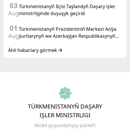
03
Türkmenistanyň Ilçisi Taýlandyň Daşary işler
Aug
ministrliginde duşuşyk geçirdi
01
Türkmenistanyň Prezidentiniň Merkezi Aziýa
Aug
ýurtlarynyň we Azerbaýjan Respublikasynyň
döwlet Baştutanlarynyň resmi däl konsultatiw
duşuşygyndaky ÇYKYŞY
Ähli habarlary görmek
TÜRKMENISTANYŇ DAŞARY
IŞLER MINISTRLIGI
Mobil goşundymyzy ýükläň!