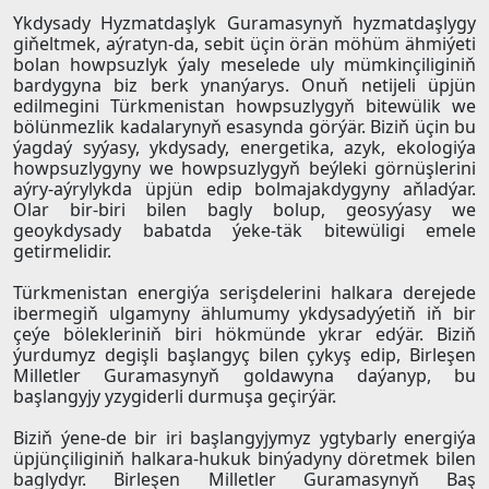
Ykdysady Hyzmatdaşlyk Guramasynyň hyzmatdaşlygy
giňeltmek, aýratyn-da, sebit üçin örän möhüm ähmiýeti
bolan howpsuzlyk ýaly meselede uly mümkinçiliginiň
bardygyna biz berk ynanýarys. Onuň netijeli üpjün
edilmegini Türkmenistan howpsuzlygyň bitewülik we
bölünmezlik kadalarynyň esasynda görýär. Biziň üçin bu
ýagdaý syýasy, ykdysady, energetika, azyk, ekologiýa
howpsuzlygyny we howpsuzlygyň beýleki görnüşlerini
aýry-aýrylykda üpjün edip bolmajakdygyny aňladýar.
Olar bir-biri bilen bagly bolup, geosyýasy we
geoykdysady babatda ýeke-täk bitewüligi emele
getirmelidir.
Türkmenistan energiýa serişdelerini halkara derejede
ibermegiň ulgamyny ählumumy ykdysadyýetiň iň bir
çeýe bölekleriniň biri hökmünde ykrar edýär. Biziň
ýurdumyz degişli başlangyç bilen çykyş edip, Birleşen
Milletler Guramasynyň goldawyna daýanyp, bu
başlangyjy yzygiderli durmuşa geçirýär.
Biziň ýene-de bir iri başlangyjymyz ygtybarly energiýa
üpjünçiliginiň halkara-hukuk binýadyny döretmek bilen
baglydyr. Birleşen Milletler Guramasynyň Baş