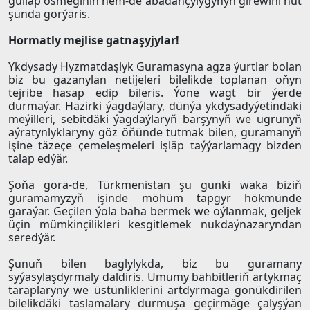
gülläp ösmeginiň hem-de abadançylygynyň girewini hut
şunda görýäris.
Hormatly mejlise gatnaşyjylar!
Ykdysady Hyzmatdaşlyk Guramasyna agza ýurtlar bolan
biz bu gazanylan netijeleri bilelikde toplanan oňyn
tejribe hasap edip bileris. Ýöne wagt bir ýerde
durmaýar. Häzirki ýagdaýlary, dünýä ykdysadyýetindäki
meýilleri, sebitdäki ýagdaýlaryň barşynyň we ugrunyň
aýratynlyklaryny göz öňünde tutmak bilen, guramanyň
işine täzeçe çemeleşmeleri işläp taýýarlamagy bizden
talap edýär.
Şoňa görä-de, Türkmenistan şu günki waka biziň
guramamyzyň işinde möhüm tapgyr hökmünde
garaýar. Geçilen ýola baha bermek we oýlanmak, geljek
üçin mümkinçilikleri kesgitlemek nukdaýnazaryndan
seredýär.
Şunuň bilen baglylykda, biz bu guramany
syýasylaşdyrmaly däldiris. Umumy bähbitleriň artykmaç
taraplaryny we üstünliklerini artdyrmaga gönükdirilen
bilelikdäki taslamalary durmuşa geçirmäge çalyşýan