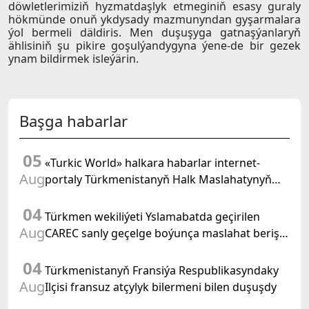
döwletlerimiziň hyzmatdaşlyk etmeginiň esasy guraly
hökmünde onuň ykdysady mazmunyndan gyşarmalara
ýol bermeli däldiris. Men duşuşyga gatnaşýanlaryň
ählisiniň şu pikire goşulýandygyna ýene-de bir gezek
ynam bildirmek isleýärin.
Başga habarlar
05
«Turkic World» halkara habarlar internet-
Aug
portaly Türkmenistanyň Halk Maslahatynyň
mejlisine taýýarlygy we onuň geçirilşini giňden
04
beýan eder
Türkmen wekiliýeti Yslamabatda geçirilen
Aug
CAREC sanly geçelge boýunça maslahat beriş
duşuşygyna gatnaşdy
04
Türkmenistanyň Fransiýa Respublikasyndaky
Aug
Ilçisi fransuz atçylyk bilermeni bilen duşuşdy