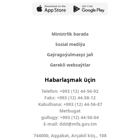
Ministrlik barada
Sosial mediýa
Gaýragoýulmasyz jaň
Gerekli websaýtlar
Habarlaşmak üçin
Telefon: +993 (12) 44-56-92
Faks: +993 (12) 44-58-12
Kabulhana: +993 (12) 44-56-87
Metbugat
gullugy: +993 (12) 44-56-04
E-mail:
ddd@mfa.gov.tm
744000, Aşgabat, Arçabil köç., 108