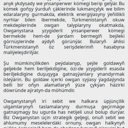
anyk ykdysady we ynsanperwer kömegi berip gelýär. Bu
kömek goňşy ýurduň çäklerinde lukmançylyk we bilim
edaralaryny gurmakda, elektrik energiýasyny ýeňillikli
nyrhlar bilen ibermekde, Türkmenistanyň okuw
mekdeplerinde owgan talyplaryny okatmakda,
Owganystana yzygiderli ynsanperwer kömegi
bermekde hem-de ýardam bermegiň beýleki
görnüşlerinde aýdyň görünýär. Bularyň ählisi
Türkmenistanyň öz serişdeleriniň hasabyna
maliýeleşdirilýär.
Şu mümkinçilikden peýdalanyp, şeýle goldawyň
geljekde hem beriljekdigine, özi-de yzygiderli esasda
beriljekdigine duşuşyga gatnaşýanlary ynandyrmak
isleýärin. Bu goldaw içerki owgan syýasy ýagdaýynda
belli bir oňyn alamatlaryň ýüze çykýan häzirki
döwründe aýratyn-da möhümdir.
Owganystanyň iri sebit we halkara üpjünçilik
ulgamlarynyň taslamalaryny durmuşa geçirmäge
gatnaşmagy bu ugurda has netijeli usul bolup durýar.
Biz Owganystan üçin strategik geljegi, onuň sebit we
ählumumy meselelerdäki ornuny, owgan halkynyň