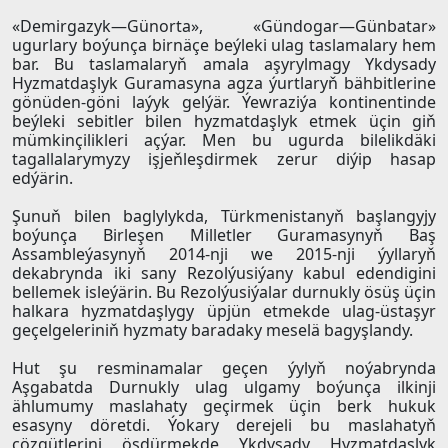
«Demirgazyk—Günorta», «Gündogar—Günbatar»
ugurlary boýunça birnäçe beýleki ulag taslamalary hem
bar. Bu taslamalaryň amala aşyrylmagy Ykdysady
Hyzmatdaşlyk Guramasyna agza ýurtlaryň bähbitlerine
gönüden-göni laýyk gelýär. Ýewraziýa kontinentinde
beýleki sebitler bilen hyzmatdaşlyk etmek üçin giň
mümkinçilikleri açýar. Men bu ugurda bilelikdäki
tagallalarymyzy işjeňleşdirmek zerur diýip hasap
edýärin.
Şunuň bilen baglylykda, Türkmenistanyň başlangyjy
boýunça Birleşen Milletler Guramasynyň Baş
Assambleýasynyň 2014-nji we 2015-nji ýyllaryň
dekabrynda iki sany Rezolýusiýany kabul edendigini
bellemek isleýärin. Bu Rezolýusiýalar durnukly ösüş üçin
halkara hyzmatdaşlygy üpjün etmekde ulag-üstaşyr
geçelgeleriniň hyzmaty baradaky meselä bagyşlandy.
Hut şu resminamalar geçen ýylyň noýabrynda
Aşgabatda Durnukly ulag ulgamy boýunça ilkinji
ählumumy maslahaty geçirmek üçin berk hukuk
esasyny döretdi. Ýokary derejeli bu maslahatyň
çözgütlerini ösdürmekde Ykdysady Hyzmatdaşlyk