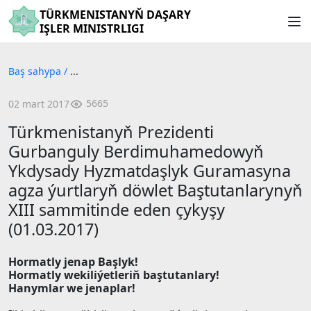
TÜRKMENISTANYŇ DAŞARY
IŞLER MINISTRLIGI
Baş sahypa
/
...
5665
02 mart 2017
Türkmenistanyň Prezidenti
Gurbanguly Berdimuhamedowyň
Ykdysady Hyzmatdaşlyk Guramasyna
agza ýurtlaryň döwlet Baştutanlarynyň
XIII sammitinde eden çykyşy
(01.03.2017)
Hormatly jenap Başlyk!
Hormatly wekiliýetleriň baştutanlary!
Hanymlar we jenaplar!