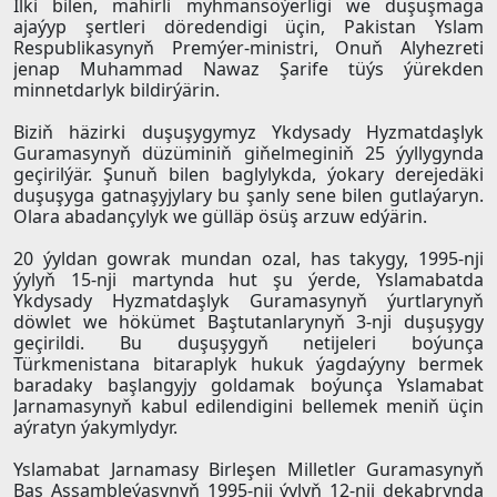
Ilki bilen, mähirli myhmansöýerligi we duşuşmaga
ajaýyp şertleri döredendigi üçin, Pakistan Yslam
Respublikasynyň Premýer-ministri, Onuň Alyhezreti
jenap Muhammad Nawaz Şarife tüýs ýürekden
minnetdarlyk bildirýärin.
Biziň häzirki duşuşygymyz Ykdysady Hyzmatdaşlyk
Guramasynyň düzüminiň giňelmeginiň 25 ýyllygynda
geçirilýär. Şunuň bilen baglylykda, ýokary derejedäki
duşuşyga gatnaşyjylary bu şanly sene bilen gutlaýaryn.
Olara abadançylyk we gülläp ösüş arzuw edýärin.
20 ýyldan gowrak mundan ozal, has takygy, 1995-nji
ýylyň 15-nji martynda hut şu ýerde, Yslamabatda
Ykdysady Hyzmatdaşlyk Guramasynyň ýurtlarynyň
döwlet we hökümet Baştutanlarynyň 3-nji duşuşygy
geçirildi. Bu duşuşygyň netijeleri boýunça
Türkmenistana bitaraplyk hukuk ýagdaýyny bermek
baradaky başlangyjy goldamak boýunça Yslamabat
Jarnamasynyň kabul edilendigini bellemek meniň üçin
aýratyn ýakymlydyr.
Yslamabat Jarnamasy Birleşen Milletler Guramasynyň
Baş Assambleýasynyň 1995-nji ýylyň 12-nji dekabrynda