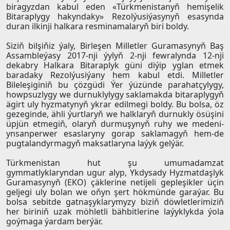
biragyzdan kabul eden «Türkmenistanyň hemişelik
Bitaraplygy hakyndaky» Rezolýusiýasynyň esasynda
duran ilkinji halkara resminamalaryň biri boldy.
Siziň bilşiňiz ýaly, Birleşen Milletler Guramasynyň Baş
Assambleýasy 2017-nji ýylyň 2-nji fewralynda 12-nji
dekabry Halkara Bitaraplyk güni diýip yglan etmek
baradaky Rezolýusiýany hem kabul etdi. Milletler
Bileleşiginiň bu çözgüdi Ýer ýüzünde parahatçylygy,
howpsuzlygy we durnuklylygy saklamakda bitaraplygyň
ägirt uly hyzmatynyň ykrar edilmegi boldy. Bu bolsa, öz
gezeginde, ähli ýurtlaryň we halklaryň durnukly ösüşini
üpjün etmegiň, olaryň durmuşynyň ruhy we medeni-
ynsanperwer esaslaryny gorap saklamagyň hem-de
pugtalandyrmagyň maksatlaryna laýyk gelýär.
Türkmenistan hut şu umumadamzat
gymmatlyklaryndan ugur alyp, Ykdysady Hyzmatdaşlyk
Guramasynyň (EKO) çäklerine netijeli gepleşikler üçin
geljegi uly bolan we oňyn şert hökmünde garaýar. Bu
bolsa sebitde gatnaşyklarymyzy biziň döwletlerimiziň
her biriniň uzak möhletli bähbitlerine laýyklykda ýola
goýmaga ýardam berýär.