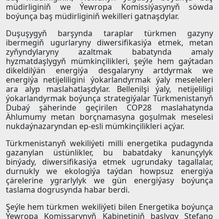
müdirliginiň we Ýewropa Komissiýasynyň söwda
boýunça baş müdirliginiň wekilleri gatnaşdylar.
Duşuşygyň barşynda taraplar türkmen gazyny
ibermegiň ugurlaryny diwersifikasiýa etmek, metan
zyňyndylaryny azaltmak babatynda amaly
hyzmatdaşlygyň mümkinçilikleri, şeýle hem gaýtadan
dikeldilýän energiýa desgalaryny artdyrmak we
energiýa netijeliligini ýokarlandyrmak ýaly meseleleri
ara alyp maslahatlaşdylar. Bellenilşi ýaly, netijeliligi
ýokarlandyrmak boýunça strategiýalar Türkmenistanyň
Dubaý şäherinde geçirilen COP28 maslahatynda
Ählumumy metan borçnamasyna goşulmak meselesi
nukdaýnazaryndan ep-esli mümkinçilikleri açýar.
Türkmenistanyň wekiliýeti milli energetika pudagynda
gazanylan üstünlikler, bu babatdaky kanunçylyk
binýady, diwersifikasiýa etmek ugrundaky tagallalar,
durnukly we ekologiýa taýdan howpsuz energiýa
çärelerine ygrarlylyk we gün energiýasy boýunça
taslama dogrusynda habar berdi.
Şeýle hem türkmen wekiliýeti bilen Energetika boýunça
Ýewropa Komissarynyň Kabinetiniň başlygy Stefano