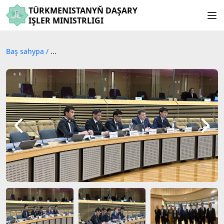
TÜRKMENISTANYŇ DAŞARY
IŞLER MINISTRLIGI
Baş sahypa
/
...