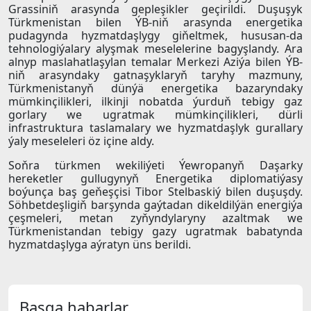
Grassiniň arasynda gepleşikler geçirildi. Duşuşyk
Türkmenistan bilen ÝB-niň arasynda energetika
pudagynda hyzmatdaşlygy giňeltmek, hususan-da
tehnologiýalary alyşmak meselelerine bagyşlandy. Ara
alnyp maslahatlaşylan temalar Merkezi Aziýa bilen ÝB-
niň arasyndaky gatnaşyklaryň taryhy mazmuny,
Türkmenistanyň dünýä energetika bazaryndaky
mümkinçilikleri, ilkinji nobatda ýurduň tebigy gaz
gorlary we ugratmak mümkinçilikleri, dürli
infrastruktura taslamalary we hyzmatdaşlyk gurallary
ýaly meseleleri öz içine aldy.
Soňra türkmen wekiliýeti Ýewropanyň Daşarky
hereketler gullugynyň Energetika diplomatiýasy
boýunça baş geňeşçisi Tibor Stelbaskiý bilen duşuşdy.
Söhbetdeşligiň barşynda gaýtadan dikeldilýän energiýa
çeşmeleri, metan zyňyndylaryny azaltmak we
Türkmenistandan tebigy gazy ugratmak babatynda
hyzmatdaşlyga aýratyn üns berildi.
Başga habarlar