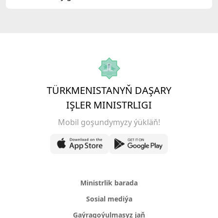
TÜRKMENISTANYŇ DAŞARY
IŞLER MINISTRLIGI
Mobil goşundymyzy ýükläň!
Ministrlik barada
Sosial mediýa
Gaýragoýulmasyz jaň