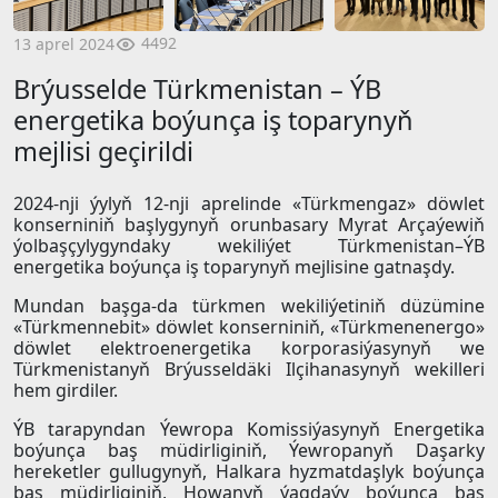
4492
13 aprel 2024
Brýusselde Türkmenistan – ÝB
energetika boýunça iş toparynyň
mejlisi geçirildi
2024-nji ýylyň 12-nji aprelinde «Türkmengaz» döwlet
konserniniň başlygynyň orunbasary Myrat Arçaýewiň
ýolbaşçylygyndaky wekiliýet Türkmenistan–ÝB
energetika boýunça iş toparynyň mejlisine gatnaşdy.
Mundan başga-da türkmen wekiliýetiniň düzümine
«Türkmennebit» döwlet konserniniň, «Türkmenenergo»
döwlet elektroenergetika korporasiýasynyň we
Türkmenistanyň Brýusseldäki Ilçihanasynyň wekilleri
hem girdiler.
ÝB tarapyndan Ýewropa Komissiýasynyň Energetika
boýunça baş müdirliginiň, Ýewropanyň Daşarky
hereketler gullugynyň, Halkara hyzmatdaşlyk boýunça
baş müdirliginiň, Howanyň ýagdaýy boýunça baş