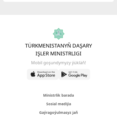
TÜRKMENISTANYŇ DAŞARY
IŞLER MINISTRLIGI
Mobil goşundymyzy ýükläň!
Ministrlik barada
Sosial mediýa
Gaýragoýulmasyz jaň