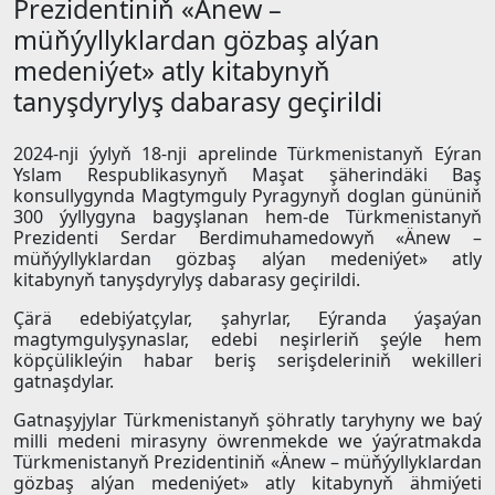
Prezidentiniň «Änew –
müňýyllyklardan gözbaş alýan
medeniýet» atly kitabynyň
tanyşdyrylyş dabarasy geçirildi
2024-nji ýylyň 18-nji aprelinde Türkmenistanyň Eýran
Yslam Respublikasynyň Maşat şäherindäki Baş
konsullygynda Magtymguly Pyragynyň doglan gününiň
300 ýyllygyna bagyşlanan hem-de Türkmenistanyň
Prezidenti Serdar Berdimuhamedowyň «Änew –
müňýyllyklardan gözbaş alýan medeniýet» atly
kitabynyň tanyşdyrylyş dabarasy geçirildi.
Çärä edebiýatçylar, şahyrlar, Eýranda ýaşaýan
magtymgulyşynaslar, edebi neşirleriň şeýle hem
köpçülikleýin habar beriş serişdeleriniň wekilleri
gatnaşdylar.
Gatnaşyjylar Türkmenistanyň şöhratly taryhyny we baý
milli medeni mirasyny öwrenmekde we ýaýratmakda
Türkmenistanyň Prezidentiniň «Änew – müňýyllyklardan
gözbaş alýan medeniýet» atly kitabynyň ähmiýeti