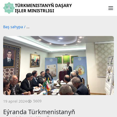
TÜRKMENISTANYŇ DAŞARY
IŞLER MINISTRLIGI
Baş sahypa
/
...
5609
19 aprel 2024
Eýranda Türkmenistanyň