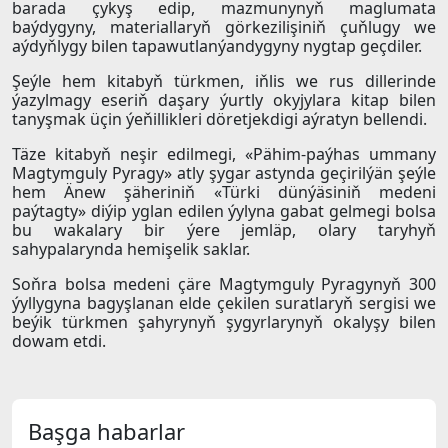
barada çykyş edip, mazmunynyň maglumata
baýdygyny, materiallaryň görkezilişiniň çuňlugy we
aýdyňlygy bilen tapawutlanýandygyny nygtap geçdiler.
Şeýle hem kitabyň türkmen, iňlis we rus dillerinde
ýazylmagy eseriň daşary ýurtly okyjylara kitap bilen
tanyşmak üçin ýeňillikleri döretjekdigi aýratyn bellendi.
Täze kitabyň neşir edilmegi, «Pähim-paýhas ummany
Magtymguly Pyragy» atly şygar astynda geçirilýän şeýle
hem Änew şäheriniň «Türki dünýäsiniň medeni
paýtagty» diýip yglan edilen ýylyna gabat gelmegi bolsa
bu wakalary bir ýere jemläp, olary taryhyň
sahypalarynda hemişelik saklar.
Soňra bolsa medeni çäre Magtymguly Pyragynyň 300
ýyllygyna bagyşlanan elde çekilen suratlaryň sergisi we
beýik türkmen şahyrynyň şygyrlarynyň okalyşy bilen
dowam etdi.
Başga habarlar