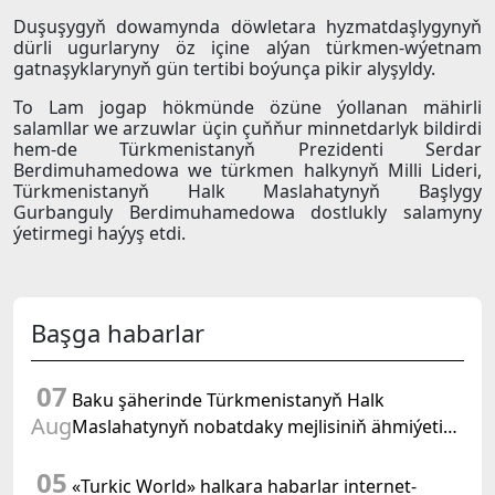
Duşuşygyň dowamynda döwletara hyzmatdaşlygynyň
dürli ugurlaryny öz içine alýan türkmen-wýetnam
gatnaşyklarynyň gün tertibi boýunça pikir alyşyldy.
To Lam jogap hökmünde özüne ýollanan mähirli
salamllar we arzuwlar üçin çuňňur minnetdarlyk bildirdi
hem-de Türkmenistanyň Prezidenti Serdar
Berdimuhamedowa we türkmen halkynyň Milli Lideri,
Türkmenistanyň Halk Maslahatynyň Başlygy
Gurbanguly Berdimuhamedowa dostlukly salamyny
ýetirmegi haýyş etdi.
Başga habarlar
07
Baku şäherinde Türkmenistanyň Halk
Aug
Maslahatynyň nobatdaky mejlisiniň ähmiýetine
we BMG-niň «Halkara hukugyň ýyly, 2028» atly
05
Kararnamasyna bagyşlanan maslahat geçirildi
«Turkic World» halkara habarlar internet-