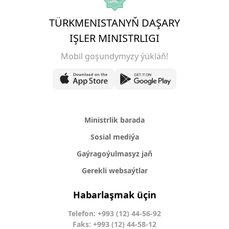
TÜRKMENISTANYŇ DAŞARY
IŞLER MINISTRLIGI
Mobil goşundymyzy ýükläň!
Ministrlik barada
Sosial mediýa
Gaýragoýulmasyz jaň
Gerekli websaýtlar
Habarlaşmak üçin
Telefon: +993 (12) 44-56-92
Faks: +993 (12) 44-58-12