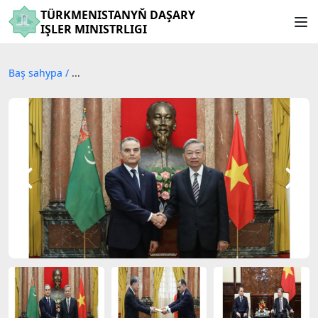
TÜRKMENISTANYŇ DAŞARY
IŞLER MINISTRLIGI
Baş sahypa
/
...