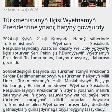
6026
22 iýun 2024
Türkmenistanyň Ilçisi Wýetnamyň
Prezidentine ynanç hatyny gowşurdy
2024-nji ýylyň 21-nji iýunynda Hanoý şäherinde
Türkmenistanyň Wýetnam Sosialistik
Respublikasyndaky Adatdan daşary we Doly ygtyýarly
Ilçisi (oturýan ýeri Pekin ş.) P.Durdyýewiň Wýetnamyň
Prezidenti To Lama ynanç hatyny gowşuryş dabarasy
geçirildi.
Söhbetdeşligiň başynda Ilçi Türkmenistanyň Prezidenti
Serdar Berdimuhamedowyň we türkmen halkynyň Milli
Lideri, Türkmenistanyň Halk Maslahatynyň Başlygy
Gurbanguly Berdimuhamedowyň Wýetnam Sosialistik
Respublikasynyň Prezidentiniň adyna ýollanan mähirli
salamyny we iň gowy arzuwlaryny ýetirdi, şeýle hem
türkmen tarapynyň dürli ugurlar boýunça
Türkmenistan bilen Wýetnamyň arasyndaky dostlukly
gatnaşyklary çuňlaşdyrmaga taýýardygyny tassyklady.