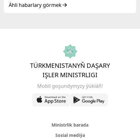
Ähli habarlary görmek
TÜRKMENISTANYŇ DAŞARY
IŞLER MINISTRLIGI
Mobil goşundymyzy ýükläň!
Ministrlik barada
Sosial mediýa