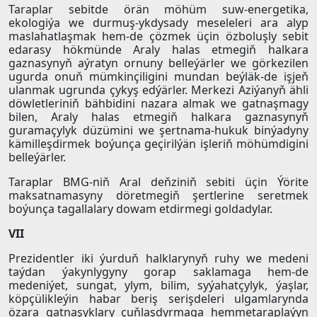
Taraplar sebitde örän möhüm suw-energetika,
ekologiýa we durmuş-ykdysady meseleleri ara alyp
maslahatlaşmak hem-de çözmek üçin özboluşly sebit
edarasy hökmünde Araly halas etmegiň halkara
gaznasynyň aýratyn ornuny belleýärler we görkezilen
ugurda onuň mümkinçiligini mundan beýläk-de işjeň
ulanmak ugrunda çykyş edýärler. Merkezi Aziýanyň ähli
döwletleriniň bähbidini nazara almak we gatnaşmagy
bilen, Araly halas etmegiň halkara gaznasynyň
guramaçylyk düzümini we şertnama-hukuk binýadyny
kämilleşdirmek boýunça geçirilýän işleriň möhümdigini
belleýärler.
Taraplar BMG-niň Aral deňziniň sebiti üçin Ýörite
maksatnamasyny döretmegiň şertlerine seretmek
boýunça tagallalary dowam etdirmegi goldadylar.
VII
Prezidentler iki ýurduň halklarynyň ruhy we medeni
taýdan ýakynlygyny gorap saklamaga hem-de
medeniýet, sungat, ylym, bilim, syýahatçylyk, ýaşlar,
köpçülikleýin habar beriş serişdeleri ulgamlarynda
özara gatnaşyklary çuňlaşdyrmaga hemmetaraplaýyn