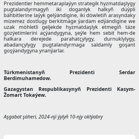
Prezidentler hemmetaraplaýyn strategik hyzmatdaşlygy
pugtalandyrmagyň iki doganlyk halkyň düýpli
bähbitlerine laýyk gelýändigine, iki döwletiň arasyndaky
mizemez dostlugy berkitmäge ýardam edýändigine we
uzak möhletli geljekde hyzmatdaşlyk etmegiň täze
gözýetimlerini açýandygyna, şeýle hem sebit hem-de
halkara derejede parahatçylygy, durnuklylygy,
abadançylygy pugtalandyrmaga saldamly goşant
goşýandygyna ynanýarlar.
Türkmenistanyň Prezidenti Serdar
Berdimuhamedow.
Gazagystan Respublikasynyň Prezidenti Kasym-
Žomart Tokaýew.
Aşgabat şäheri, 2024-nji ýylyň 10-njy oktýabry