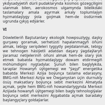
ykdysadyýetiň dürli pudaklarynda kosmos gözegçiligini
ulanmak bilen, aerokosmos ulgamynda bilelikdäki
taslamalary amala aşyrmak arkaly toplumlaýyn
hyzmatdaşlygy ýola goýmak hem-de ösdürmek
ugrunda çykyş edýärler.
VI
Döwletleriň Baştutanlary ekologik howpsuzlygy, daşky
gurşawy goramak, serhetüsti hapalanmagyň öňüni
almak, tebigy serişdeleri tygşytly peýdalanmak, tebigy
we tehnogen häsiýetli adatdan daşary ýagdaýlaryň
ýaramaz netijeleriniň öňüni almak hem-de olary ýok
etmek babatda hyzmatdaşlygy dowam etdirmegiň
möhümdigini nygtadylar. Şunuň bilen baglylykda,
taraplar Howanyň üýtgemegi we “ýaşyl” energetika
babatda Merkezi Aziýa boýunça taslama edarasyny,
BMG-niň Merkezi Aziýa we Owganystan üçin durnukly
ösüş maksatlary boýunça sebit merkezini Almatyda
açmak, şeýle hem BMG-niň howandarlygynda Merkezi
Aziýada howanyň üýtgemegi bilen bagly tehnologiýalar
boýunça sebit merkezini Aşgabatda açmak baradaky
başlangyçlary goldaýarlar.