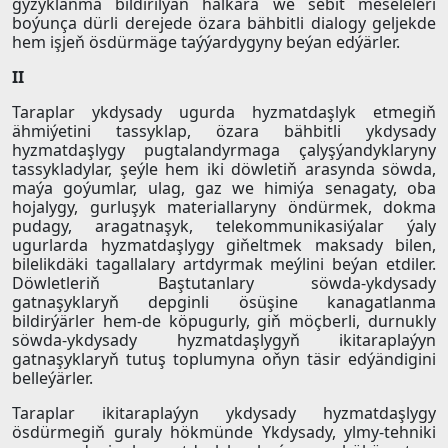
gyzyklanma bildirilýän halkara we sebit meseleleri
boýunça dürli derejede özara bähbitli dialogy geljekde
hem işjeň ösdürmäge taýýardygyny beýan edýärler.
II
Taraplar ykdysady ugurda hyzmatdaşlyk etmegiň
ähmiýetini tassyklap, özara bähbitli ykdysady
hyzmatdaşlygy pugtalandyrmaga çalyşýandyklaryny
tassykladylar, şeýle hem iki döwletiň arasynda söwda,
maýa goýumlar, ulag, gaz we himiýa senagaty, oba
hojalygy, gurluşyk materiallaryny öndürmek, dokma
pudagy, aragatnaşyk, telekommunikasiýalar ýaly
ugurlarda hyzmatdaşlygy giňeltmek maksady bilen,
bilelikdäki tagallalary artdyrmak meýlini beýan etdiler.
Döwletleriň Baştutanlary söwda-ykdysady
gatnaşyklaryň depginli ösüşine kanagatlanma
bildirýärler hem-de köpugurly, giň möçberli, durnukly
söwda-ykdysady hyzmatdaşlygyň ikitaraplaýyn
gatnaşyklaryň tutuş toplumyna oňyn täsir edýändigini
belleýärler.
Taraplar ikitaraplaýyn ykdysady hyzmatdaşlygy
ösdürmegiň guraly hökmünde Ykdysady, ylmy-tehniki