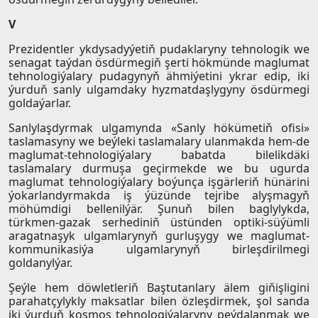
V
Prezidentler ykdysadyýetiň pudaklaryny tehnologik we
senagat taýdan ösdürmegiň şerti hökmünde maglumat
tehnologiýalary pudagynyň ähmiýetini ykrar edip, iki
ýurduň sanly ulgamdaky hyzmatdaşlygyny ösdürmegi
goldaýarlar.
Sanlylaşdyrmak ulgamynda «Sanly hökümetiň ofisi»
taslamasyny we beýleki taslamalary ulanmakda hem-de
maglumat-tehnologiýalary babatda bilelikdäki
taslamalary durmuşa geçirmekde we bu ugurda
maglumat tehnologiýalary boýunça işgärleriň hünärini
ýokarlandyrmakda iş ýüzünde tejribe alyşmagyň
möhümdigi bellenilýär. Şunuň bilen baglylykda,
türkmen-gazak serhediniň üstünden optiki-süýümli
aragatnaşyk ulgamlarynyň gurluşygy we maglumat-
kommunikasiýa ulgamlarynyň birleşdirilmegi
goldanylýar.
Şeýle hem döwletleriň Baştutanlary älem giňişligini
parahatçylykly maksatlar bilen özleşdirmek, şol sanda
iki ýurduň kosmos tehnologiýalaryny peýdalanmak we