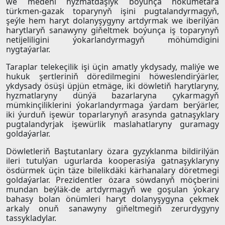
we medeni hyzmatdaşlyk boýunça hökümetara
türkmen-gazak toparynyň işini pugtalandyrmagyň,
şeýle hem haryt dolanyşygyny artdyrmak we iberilýän
harytlaryň sanawyny giňeltmek boýunça iş toparynyň
netijeliligini ýokarlandyrmagyň möhümdigini
nygtaýarlar.
Taraplar telekeçilik işi üçin amatly ykdysady, maliýe we
hukuk şertleriniň döredilmegini höweslendirýärler,
ykdysady ösüşi üpjün etmäge, iki döwletiň harytlaryny,
hyzmatlaryny dünýä bazarlaryna çykarmagyň
mümkinçiliklerini ýokarlandyrmaga ýardam berýärler,
iki ýurduň işewür toparlarynyň arasynda gatnaşyklary
pugtalandyrjak işewürlik maslahatlaryny guramagy
goldaýarlar.
Döwletleriň Baştutanlary özara gyzyklanma bildirilýän
ileri tutulýan ugurlarda kooperasiýa gatnaşyklaryny
ösdürmek üçin täze bilelikdäki kärhanalary döretmegi
goldaýarlar. Prezidentler özara söwdanyň möçberini
mundan beýläk-de artdyrmagyň we goşulan ýokary
bahasy bolan önümleri haryt dolanyşygyna çekmek
arkaly onuň sanawyny giňeltmegiň zerurdygyny
tassykladylar.