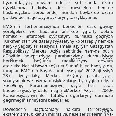
hyzmatdaşlygy dowam ederler, şol sanda özara
gyzyklanma bildirilýän dürli meselelere hem-de
başlangyçlara seredilende, mundan beýläk-de özara
goldaw bermäge taýýardyklaryny tassyklaýarlar.
BMG-niň Tertipnamasynda berkidilen esas goýujy
ýörelgelere we kadalara bilelikde ygrarly bolan,
hemişelik Bitaraplyk syýasatyny durmuşa geçirýän
Türkmenistan we daşary syýasatyny köptaraply hem-de
hakyky ýagdaýlar esasynda amala aşyrýan Gazagystan
Respublikasy Merkezi Aziýa sebitinde hem-de bütin
dünýäde howpsuzlygy, parahatçylygy, durnuklylygy
berkitmek boýunça tagallalaryny dowam
etdirjekdiklerini beýan edýärler. Şunuň bilen baglylykda,
taraplar BMG-niň Baş Assambleýasynyň 2022-nji ýylyň
28-nji iýulyndaky, Merkezi Aziýany parahatçylyk,
ynanyşmak we hyzmatdaşlyk zolagy diýip yglan edýän
76/299-njy Kararnamasynyň, şeýle hem sebit
kooperasiýasyny ösdürmegiň «Merkezi Aziýa — 2040»
Konsepsiýasynyň ileri tutulýan ugurlaryny durmuşa
geçirmegiň ähmiýetini belleýärler.
Döwletleriň Baştutanlary halkara terrorçylyga,
ekstremizme, bikanun migrasiýa, neşe serişdeleriniň ýa-