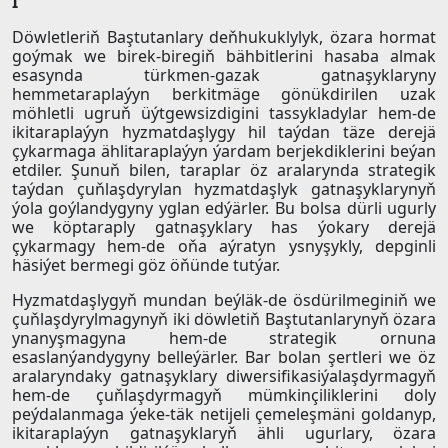
I
Döwletleriň Baştutanlary deňhukuklylyk, özara hormat
goýmak we birek-biregiň bähbitlerini hasaba almak
esasynda türkmen-gazak gatnaşyklaryny
hemmetaraplaýyn berkitmäge gönükdirilen uzak
möhletli ugruň üýtgewsizdigini tassykladylar hem-de
ikitaraplaýyn hyzmatdaşlygy hil taýdan täze derejä
çykarmaga ählitaraplaýyn ýardam berjekdiklerini beýan
etdiler. Şunuň bilen, taraplar öz aralarynda strategik
taýdan çuňlaşdyrylan hyzmatdaşlyk gatnaşyklarynyň
ýola goýlandygyny yglan edýärler. Bu bolsa dürli ugurly
we köptaraply gatnaşyklary has ýokary derejä
çykarmagy hem-de oňa aýratyn ysnyşykly, depginli
häsiýet bermegi göz öňünde tutýar.
Hyzmatdaşlygyň mundan beýläk-de ösdürilmeginiň we
çuňlaşdyrylmagynyň iki döwletiň Baştutanlarynyň özara
ynanyşmagyna hem-de strategik ornuna
esaslanýandygyny belleýärler. Bar bolan şertleri we öz
aralaryndaky gatnaşyklary diwersifikasiýalaşdyrmagyň
hem-de çuňlaşdyrmagyň mümkinçiliklerini doly
peýdalanmaga ýeke-täk netijeli çemeleşmäni goldanyp,
ikitaraplaýyn gatnaşyklaryň ähli ugurlary, özara