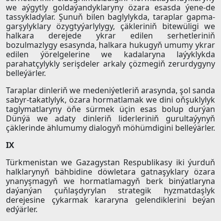
we aýgytly goldaýandyklaryny özara esasda ýene-de
tassykladylar. Şunuň bilen baglylykda, taraplar gapma-
garşylyklary özygtyýarlylygy, çäkleriniň bitewüligi we
halkara derejede ykrar edilen serhetleriniň
bozulmazlygy esasynda, halkara hukugyň umumy ykrar
edilen ýörelgelerine we kadalaryna laýyklykda
parahatçylykly serişdeler arkaly çözmegiň zerurdygyny
belleýärler.
Taraplar dinleriň we medeniýetleriň arasynda, şol sanda
sabyr-takatlylyk, özara hormatlamak we dini oňşuklylyk
taglymatlaryny öňe sürmek üçin esas bolup durýan
Dünýä we adaty dinleriň liderleriniň gurultaýynyň
çäklerinde ählumumy dialogyň möhümdigini belleýärler.
IX
Türkmenistan we Gazagystan Respublikasy iki ýurduň
halklarynyň bähbidine döwletara gatnaşyklary özara
ynanyşmagyň we hormatlamagyň berk binýatlaryna
daýanýan çuňlaşdyrylan strategik hyzmatdaşlyk
derejesine çykarmak kararyna gelendiklerini beýan
edýärler.