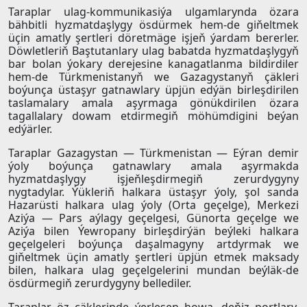
Taraplar ulag-kommunikasiýa ulgamlarynda özara
bähbitli hyzmatdaşlygy ösdürmek hem-de giňeltmek
üçin amatly şertleri döretmäge işjeň ýardam bererler.
Döwletleriň Baştutanlary ulag babatda hyzmatdaşlygyň
bar bolan ýokary derejesine kanagatlanma bildirdiler
hem-de Türkmenistanyň we Gazagystanyň çäkleri
boýunça üstaşyr gatnawlary üpjün edýän birleşdirilen
taslamalary amala aşyrmaga gönükdirilen özara
tagallalary dowam etdirmegiň möhümdigini beýan
edýärler.
Taraplar Gazagystan — Türkmenistan — Eýran demir
ýoly boýunça gatnawlary amala aşyrmakda
hyzmatdaşlygy işjeňleşdirmegiň zerurdygyny
nygtadylar. Ýükleriň halkara üstaşyr ýoly, şol sanda
Hazarüsti halkara ulag ýoly (Orta geçelge), Merkezi
Aziýa — Pars aýlagy geçelgesi, Günorta geçelge we
Aziýa bilen Ýewropany birleşdirýän beýleki halkara
geçelgeleri boýunça daşalmagyny artdyrmak we
giňeltmek üçin amatly şertleri üpjün etmek maksady
bilen, halkara ulag geçelgelerini mundan beýläk-de
ösdürmegiň zerurdygyny bellediler.