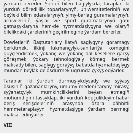
ýardam bererler. Şunuň bilen baglylykda, taraplar iki
ýurduň döredijilik toparlarynyň, uniwersitetleriniň we
beýleki bilim edaralarynyň, ylmy-barlag guramalarynyň,
arhiwleriniň, ýaşlar we sport guramalarynyň göni
gatnaşyklaryna hem-de hyzmatdaşlygyna we olaryň
bilelikdäki çäreleriniň geçirilmegine ýardam bererler.
Döwletleriň Baştutanlary ilatyň saglygyny goramagy
berkitmek, ilkinji lukmançylyk-sanitariýa kömegini
güýçlendirmek, ýokanç we ýokanç däl kesellere garşy
göreşmek, ýokary tehnologiýaly kömegi bermek
maksady bilen, saglygy goraýyş babatda hyzmatdaşlygy
mundan beýläk-de ösdürmek ugrunda çykyş edýärler.
Taraplar iki ýurduň durmuş-ykdysady we syýasy
ösüşiniň gazananlaryny, umumy medeni-taryhy mirasy,
syýahatçylyk mümkinçiliklerini beýan etmegiň
möhümdigini tassyklap, iki ýurduň köpçülikleýin habar
beriş serişdeleriniň arasynda özara bähbitli
hemmetaraplaýyn hyzmatdaşlyga ýardam bermegi
maksat edinýärler.
VIII