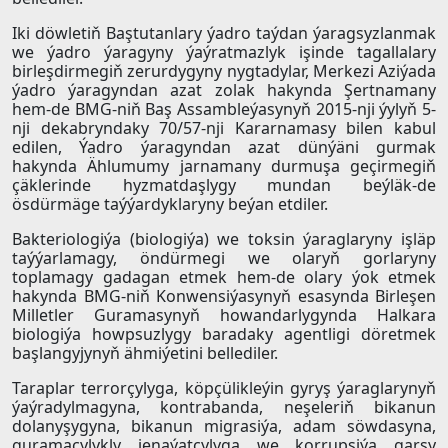
Iki döwletiň Baştutanlary ýadro taýdan ýaragsyzlanmak
we ýadro ýaragyny ýaýratmazlyk işinde tagallalary
birleşdirmegiň zerurdygyny nygtadylar, Merkezi Aziýada
ýadro ýaragyndan azat zolak hakynda Şertnamany
hem-de BMG-niň Baş Assambleýasynyň 2015-nji ýylyň 5-
nji dekabryndaky 70/57-nji Kararnamasy bilen kabul
edilen, Ýadro ýaragyndan azat dünýäni gurmak
hakynda Ählumumy jarnamany durmuşa geçirmegiň
çäklerinde hyzmatdaşlygy mundan beýläk-de
ösdürmäge taýýardyklaryny beýan etdiler.
Bakteriologiýa (biologiýa) we toksin ýaraglaryny işläp
taýýarlamagy, öndürmegi we olaryň gorlaryny
toplamagy gadagan etmek hem-de olary ýok etmek
hakynda BMG-niň Konwensiýasynyň esasynda Birleşen
Milletler Guramasynyň howandarlygynda Halkara
biologiýa howpsuzlygy baradaky agentligi döretmek
başlangyjynyň ähmiýetini bellediler.
Taraplar terrorçylyga, köpçülikleýin gyryş ýaraglarynyň
ýaýradylmagyna, kontrabanda, neşeleriň bikanun
dolanyşygyna, bikanun migrasiýa, adam söwdasyna,
guramaçylykly jenaýatçylyga we korrupsiýa garşy