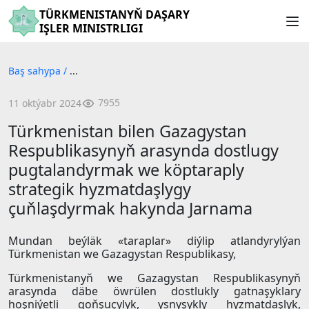
TÜRKMENISTANYŇ DAŞARY
IŞLER MINISTRLIGI
Baş sahypa
/
...
7955
11 oktýabr 2024
Türkmenistan bilen Gazagystan
Respublikasynyň arasynda dostlugy
pugtalandyrmak we köptaraply
strategik hyzmatdaşlygy
çuňlaşdyrmak hakynda Jarnama
Mundan beýläk «taraplar» diýlip atlandyrylýan
Türkmenistan we Gazagystan Respublikasy,
Türkmenistanyň we Gazagystan Respublikasynyň
arasynda däbe öwrülen dostlukly gatnaşyklary
hoşniýetli goňşuçylyk, ysnyşykly hyzmatdaşlyk,