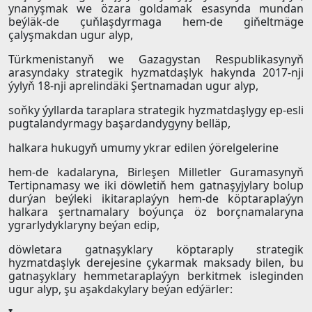
ynanyşmak we özara goldamak esasynda mundan
beýläk-de çuňlaşdyrmaga hem-de giňeltmäge
çalyşmakdan ugur alyp,
Türkmenistanyň we Gazagystan Respublikasynyň
arasyndaky strategik hyzmatdaşlyk hakynda 2017-nji
ýylyň 18-nji aprelindäki Şertnamadan ugur alyp,
soňky ýyllarda taraplara strategik hyzmatdaşlygy ep-esli
pugtalandyrmagy başardandygyny belläp,
halkara hukugyň umumy ykrar edilen ýörelgelerine
hem-de kadalaryna, Birleşen Milletler Guramasynyň
Tertipnamasy we iki döwletiň hem gatnaşyjylary bolup
durýan beýleki ikitaraplaýyn hem-de köptaraplaýyn
halkara şertnamalary boýunça öz borçnamalaryna
ygrarlydyklaryny beýan edip,
döwletara gatnaşyklary köptaraply strategik
hyzmatdaşlyk derejesine çykarmak maksady bilen, bu
gatnaşyklary hemmetaraplaýyn berkitmek isleginden
ugur alyp, şu aşakdakylary beýan edýärler: