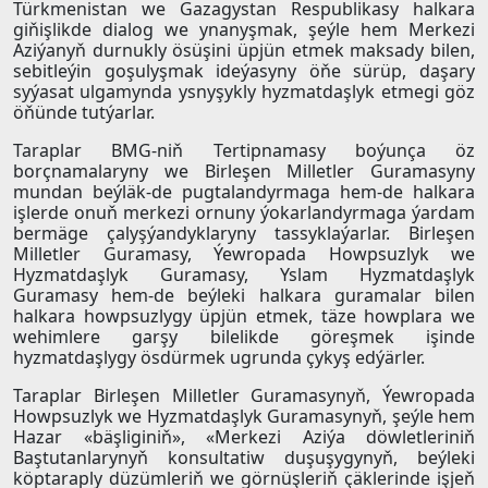
Türkmenistan we Gazagystan Respublikasy halkara
giňişlikde dialog we ynanyşmak, şeýle hem Merkezi
Aziýanyň durnukly ösüşini üpjün etmek maksady bilen,
sebitleýin goşulyşmak ideýasyny öňe sürüp, daşary
syýasat ulgamynda ysnyşykly hyzmatdaşlyk etmegi göz
öňünde tutýarlar.
Taraplar BMG-niň Tertipnamasy boýunça öz
borçnamalaryny we Birleşen Milletler Guramasyny
mundan beýläk-de pugtalandyrmaga hem-de halkara
işlerde onuň merkezi ornuny ýokarlandyrmaga ýardam
bermäge çalyşýandyklaryny tassyklaýarlar. Birleşen
Milletler Guramasy, Ýewropada Howpsuzlyk we
Hyzmatdaşlyk Guramasy, Yslam Hyzmatdaşlyk
Guramasy hem-de beýleki halkara guramalar bilen
halkara howpsuzlygy üpjün etmek, täze howplara we
wehimlere garşy bilelikde göreşmek işinde
hyzmatdaşlygy ösdürmek ugrunda çykyş edýärler.
Taraplar Birleşen Milletler Guramasynyň, Ýewropada
Howpsuzlyk we Hyzmatdaşlyk Guramasynyň, şeýle hem
Hazar «bäşliginiň», «Merkezi Aziýa döwletleriniň
Baştutanlarynyň konsultatiw duşuşygynyň, beýleki
köptaraply düzümleriň we görnüşleriň çäklerinde işjeň