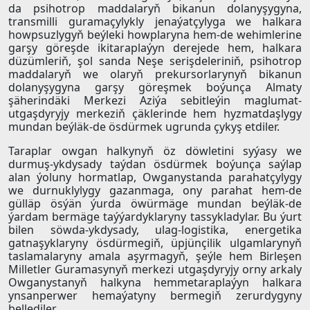
da psihotrop maddalaryň bikanun dolanyşygyna,
transmilli guramaçylykly jenaýatçylyga we halkara
howpsuzlygyň beýleki howplaryna hem-de wehimlerine
garşy göreşde ikitaraplaýyn derejede hem, halkara
düzümleriň, şol sanda Neşe serişdeleriniň, psihotrop
maddalaryň we olaryň prekursorlarynyň bikanun
dolanyşygyna garşy göreşmek boýunça Almaty
şäherindäki Merkezi Aziýa sebitleýin maglumat-
utgaşdyryjy merkeziň çäklerinde hem hyzmatdaşlygy
mundan beýläk-de ösdürmek ugrunda çykyş etdiler.
Taraplar owgan halkynyň öz döwletini syýasy we
durmuş-ykdysady taýdan ösdürmek boýunça saýlap
alan ýoluny hormatlap, Owganystanda parahatçylygy
we durnuklylygy gazanmaga, ony parahat hem-de
gülläp ösýän ýurda öwürmäge mundan beýläk-de
ýardam bermäge taýýardyklaryny tassykladylar. Bu ýurt
bilen söwda-ykdysady, ulag-logistika, energetika
gatnaşyklaryny ösdürmegiň, üpjünçilik ulgamlarynyň
taslamalaryny amala aşyrmagyň, şeýle hem Birleşen
Milletler Guramasynyň merkezi utgaşdyryjy orny arkaly
Owganystanyň halkyna hemmetaraplaýyn halkara
ynsanperwer hemaýatyny bermegiň zerurdygyny
bellediler.