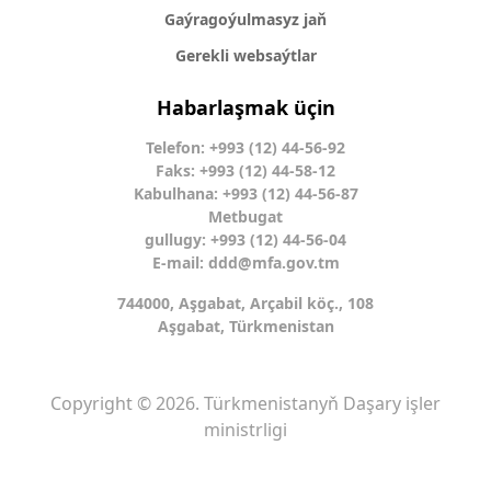
Gaýragoýulmasyz jaň
Gerekli websaýtlar
Habarlaşmak üçin
Telefon: +993 (12) 44-56-92
Faks: +993 (12) 44-58-12
Kabulhana: +993 (12) 44-56-87
Metbugat
gullugy: +993 (12) 44-56-04
E-mail:
ddd@mfa.gov.tm
744000, Aşgabat, Arçabil köç., 108
Aşgabat, Türkmenistan
Copyright © 2026. Türkmenistanyň Daşary işler
ministrligi