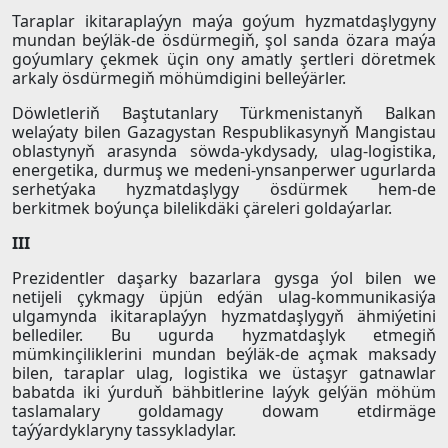
Taraplar ikitaraplaýyn maýa goýum hyzmatdaşlygyny
mundan beýläk-de ösdürmegiň, şol sanda özara maýa
goýumlary çekmek üçin ony amatly şertleri döretmek
arkaly ösdürmegiň möhümdigini belleýärler.
Döwletleriň Baştutanlary Türkmenistanyň Balkan
welaýaty bilen Gazagystan Respublikasynyň Mangistau
oblastynyň arasynda söwda-ykdysady, ulag-logistika,
energetika, durmuş we medeni-ynsanperwer ugurlarda
serhetýaka hyzmatdaşlygy ösdürmek hem-de
berkitmek boýunça bilelikdäki çäreleri goldaýarlar.
III
Prezidentler daşarky bazarlara gysga ýol bilen we
netijeli çykmagy üpjün edýän ulag-kommunikasiýa
ulgamynda ikitaraplaýyn hyzmatdaşlygyň ähmiýetini
bellediler. Bu ugurda hyzmatdaşlyk etmegiň
mümkinçiliklerini mundan beýläk-de açmak maksady
bilen, taraplar ulag, logistika we üstaşyr gatnawlar
babatda iki ýurduň bähbitlerine laýyk gelýän möhüm
taslamalary goldamagy dowam etdirmäge
taýýardyklaryny tassykladylar.