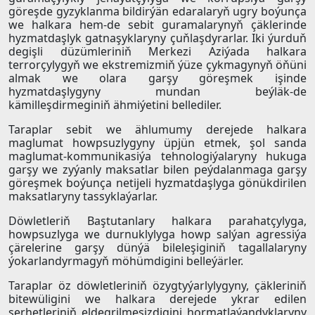
göreşde gyzyklanma bildirýän edaralaryň ugry boýunça
we halkara hem-de sebit guramalarynyň çäklerinde
hyzmatdaşlyk gatnaşyklaryny çuňlaşdyrarlar. Iki ýurduň
degişli düzümleriniň Merkezi Aziýada halkara
terrorçylygyň we ekstremizmiň ýüze çykmagynyň öňüni
almak we olara garşy göreşmek işinde
hyzmatdaşlygyny mundan beýläk-de
kämilleşdirmeginiň ähmiýetini bellediler.
Taraplar sebit we ählumumy derejede halkara
maglumat howpsuzlygyny üpjün etmek, şol sanda
maglumat-kommunikasiýa tehnologiýalaryny hukuga
garşy we zyýanly maksatlar bilen peýdalanmaga garşy
göreşmek boýunça netijeli hyzmatdaşlyga gönükdirilen
maksatlaryny tassyklaýarlar.
Döwletleriň Baştutanlary halkara parahatçylyga,
howpsuzlyga we durnuklylyga howp salýan agressiýa
çärelerine garşy dünýä bileleşiginiň tagallalaryny
ýokarlandyrmagyň möhümdigini belleýärler.
Taraplar öz döwletleriniň özygtyýarlylygyny, çäkleriniň
bitewüligini we halkara derejede ykrar edilen
serhetleriniň eldegrilmesizdigini hormatlaýandyklaryny