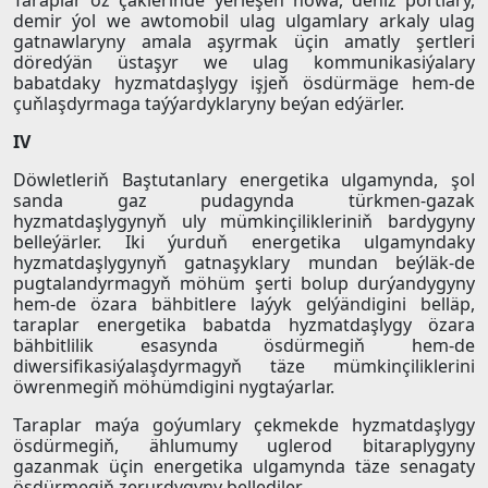
Taraplar öz çäklerinde ýerleşen howa, deňiz portlary,
demir ýol we awtomobil ulag ulgamlary arkaly ulag
gatnawlaryny amala aşyrmak üçin amatly şertleri
döredýän üstaşyr we ulag kommunikasiýalary
babatdaky hyzmatdaşlygy işjeň ösdürmäge hem-de
çuňlaşdyrmaga taýýardyklaryny beýan edýärler.
IV
Döwletleriň Baştutanlary energetika ulgamynda, şol
sanda gaz pudagynda türkmen-gazak
hyzmatdaşlygynyň uly mümkinçilikleriniň bardygyny
belleýärler. Iki ýurduň energetika ulgamyndaky
hyzmatdaşlygynyň gatnaşyklary mundan beýläk-de
pugtalandyrmagyň möhüm şerti bolup durýandygyny
hem-de özara bähbitlere laýyk gelýändigini belläp,
taraplar energetika babatda hyzmatdaşlygy özara
bähbitlilik esasynda ösdürmegiň hem-de
diwersifikasiýalaşdyrmagyň täze mümkinçiliklerini
öwrenmegiň möhümdigini nygtaýarlar.
Taraplar maýa goýumlary çekmekde hyzmatdaşlygy
ösdürmegiň, ählumumy uglerod bitaraplygyny
gazanmak üçin energetika ulgamynda täze senagaty
ösdürmegiň zerurdygyny bellediler.