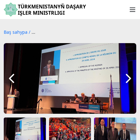
TÜRKMENISTANYŇ DAŞARY
IŞLER MINISTRLIGI
Baş sahypa
/
...