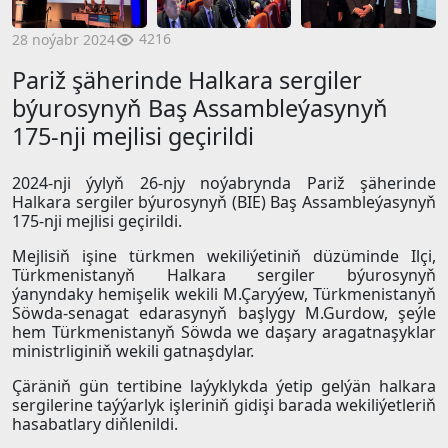
4216
28 noýabr 2024
Pariž şäherinde Halkara sergiler
býurosynyň Baş Assambleýasynyň
175-nji mejlisi geçirildi
2024-nji ýylyň 26-njy noýabrynda Pariž şäherinde
Halkara sergiler býurosynyň (BIE) Baş Assambleýasynyň
175-nji mejlisi geçirildi.
Mejlisiň işine türkmen wekiliýetiniň düzüminde Ilçi,
Türkmenistanyň Halkara sergiler býurosynyň
ýanyndaky hemişelik wekili M.Çaryýew, Türkmenistanyň
Söwda-senagat edarasynyň başlygy M.Gurdow, şeýle
hem Türkmenistanyň Söwda we daşary aragatnaşyklar
ministrliginiň wekili gatnaşdylar.
Çäräniň gün tertibine laýyklykda ýetip gelýän halkara
sergilerine taýýarlyk işleriniň gidişi barada wekiliýetleriň
hasabatlary diňlenildi.