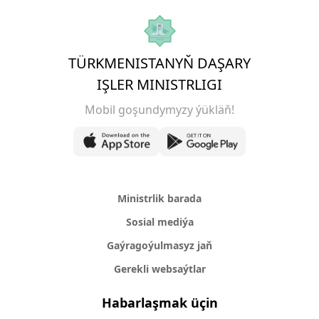
TÜRKMENISTANYŇ DAŞARY
IŞLER MINISTRLIGI
Mobil goşundymyzy ýükläň!
Ministrlik barada
Sosial mediýa
Gaýragoýulmasyz jaň
Gerekli websaýtlar
Habarlaşmak üçin