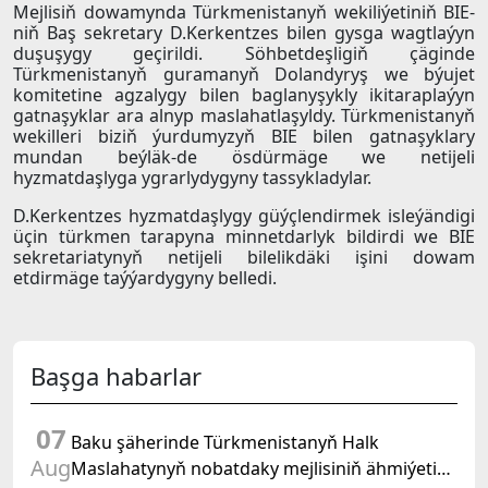
Mejlisiň dowamynda Türkmenistanyň wekiliýetiniň BIE-
niň Baş sekretary D.Kerkentzes bilen gysga wagtlaýyn
duşuşygy geçirildi. Söhbetdeşligiň çäginde
Türkmenistanyň guramanyň Dolandyryş we býujet
komitetine agzalygy bilen baglanyşykly ikitaraplaýyn
gatnaşyklar ara alnyp maslahatlaşyldy. Türkmenistanyň
wekilleri biziň ýurdumyzyň BIE bilen gatnaşyklary
mundan beýläk-de ösdürmäge we netijeli
hyzmatdaşlyga ygrarlydygyny tassykladylar.
D.Kerkentzes hyzmatdaşlygy güýçlendirmek isleýändigi
üçin türkmen tarapyna minnetdarlyk bildirdi we BIE
sekretariatynyň netijeli bilelikdäki işini dowam
etdirmäge taýýardygyny belledi.
Başga habarlar
07
Baku şäherinde Türkmenistanyň Halk
Aug
Maslahatynyň nobatdaky mejlisiniň ähmiýetine