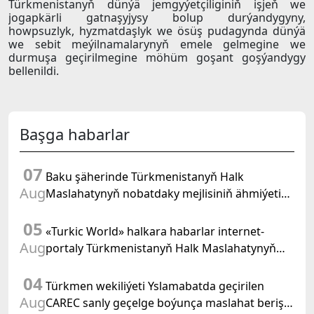
Türkmenistanyň dünýä jemgyýetçiliginiň işjeň we
jogapkärli gatnaşyjysy bolup durýandygyny,
howpsuzlyk, hyzmatdaşlyk we ösüş pudagynda dünýä
we sebit meýilnamalarynyň emele gelmegine we
durmuşa geçirilmegine möhüm goşant goşýandygy
bellenildi.
Başga habarlar
07
Baku şäherinde Türkmenistanyň Halk
Aug
Maslahatynyň nobatdaky mejlisiniň ähmiýetine
we BMG-niň «Halkara hukugyň ýyly, 2028» atly
05
Kararnamasyna bagyşlanan maslahat geçirildi
«Turkic World» halkara habarlar internet-
Aug
portaly Türkmenistanyň Halk Maslahatynyň
mejlisine taýýarlygy we onuň geçirilşini giňden
04
beýan eder
Türkmen wekiliýeti Yslamabatda geçirilen
Aug
CAREC sanly geçelge boýunça maslahat beriş