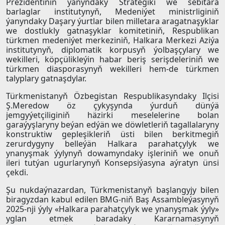
Prezidentiniň ýanyndaky Strategiki we sebitara
barlaglar institutynyň, Medeniýet ministrliginiň
ýanyndaky Daşary ýurtlar bilen milletara aragatnaşyklar
we dostlukly gatnaşyklar komitetiniň, Respublikan
türkmen medeniýet merkeziniň, Halkara Merkezi Aziýa
institutynyň, diplomatik korpusyň ýolbaşçylary we
wekilleri, köpçülikleýin habar beriş serişdeleriniň we
türkmen diasporasynyň wekilleri hem-de türkmen
talyplary gatnaşdylar.
Türkmenistanyň Özbegistan Respublikasyndaky Ilçisi
Ş.Meredow öz çykyşynda ýurduň dünýä
jemgyýetçiliginiň häzirki meselelerine bolan
garaýyşlaryny beýan edýän we döwletleriň tagallalaryny
konstruktiw gepleşikleriň üsti bilen berkitmegiň
zerurdygyny belleýän Halkara parahatçylyk we
ynanyşmak ýylynyň dowamyndaky işleriniň we onuň
ileri tutýan ugurlarynyň Konsepsiýasyna aýratyn ünsi
çekdi.
Şu nukdaýnazardan, Türkmenistanyň başlangyjy bilen
biragyzdan kabul edilen BMG-niň Baş Assambleýasynyň
2025-nji ýyly «Halkara parahatçylyk we ynanyşmak ýyly»
yglan etmek baradaky Kararnamasynyň