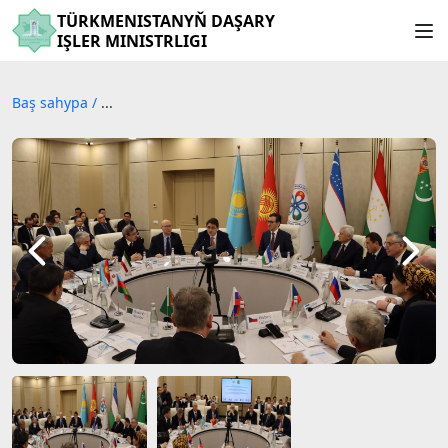
TÜRKMENISTANYŇ DAŞARY
IŞLER MINISTRLIGI
Baş sahypa
/
...