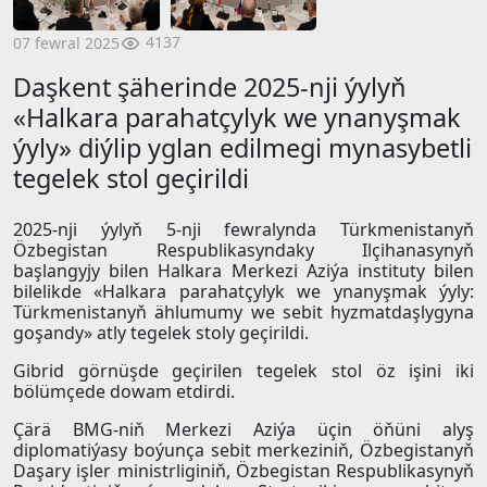
4137
07 fewral 2025
Daşkent şäherinde 2025-nji ýylyň
«Halkara parahatçylyk we ynanyşmak
ýyly» diýlip yglan edilmegi mynasybetli
tegelek stol geçirildi
2025-nji ýylyň 5-nji fewralynda Türkmenistanyň
Özbegistan Respublikasyndaky Ilçihanasynyň
başlangyjy bilen Halkara Merkezi Aziýa instituty bilen
bilelikde «Halkara parahatçylyk we ynanyşmak ýyly:
Türkmenistanyň ählumumy we sebit hyzmatdaşlygyna
goşandy» atly tegelek stoly geçirildi.
Gibrid görnüşde geçirilen tegelek stol öz işini iki
bölümçede dowam etdirdi.
Çärä BMG-niň Merkezi Aziýa üçin öňüni alyş
diplomatiýasy boýunça sebit merkeziniň, Özbegistanyň
Daşary işler ministrliginiň, Özbegistan Respublikasynyň