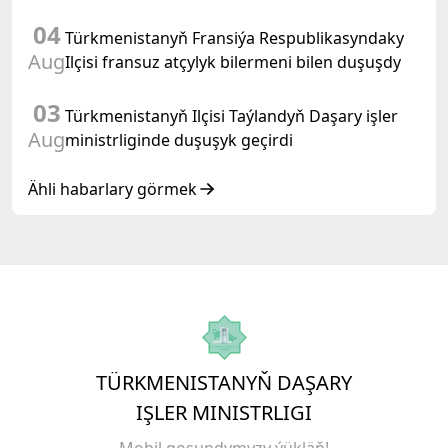
duşuşygyna gatnaşdy
04
Türkmenistanyň Fransiýa Respublikasyndaky
Aug
Ilçisi fransuz atçylyk bilermeni bilen duşuşdy
03
Türkmenistanyň Ilçisi Taýlandyň Daşary işler
Aug
ministrliginde duşuşyk geçirdi
Ähli habarlary görmek
TÜRKMENISTANYŇ DAŞARY
IŞLER MINISTRLIGI