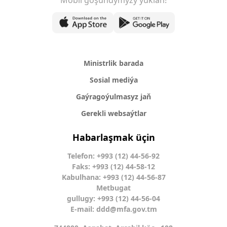
Mobil goşundymyzy ýükläň!
Ministrlik barada
Sosial mediýa
Gaýragoýulmasyz jaň
Gerekli websaýtlar
Habarlaşmak üçin
Telefon: +993 (12) 44-56-92
Faks: +993 (12) 44-58-12
Kabulhana: +993 (12) 44-56-87
Metbugat
gullugy: +993 (12) 44-56-04
E-mail:
ddd@mfa.gov.tm