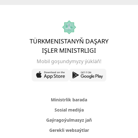
TÜRKMENISTANYŇ DAŞARY
IŞLER MINISTRLIGI
Mobil goşundymyzy ýükläň!
Ministrlik barada
Sosial mediýa
Gaýragoýulmasyz jaň
Gerekli websaýtlar