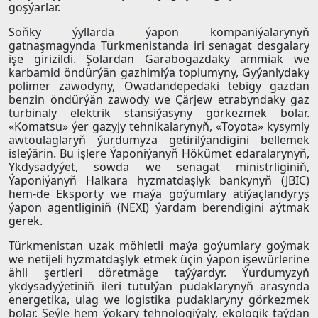
goşýarlar.
Soňky ýyllarda ýapon kompaniýalarynyň
gatnaşmagynda Türkmenistanda iri senagat desgalary
işe girizildi. Şolardan Garabogazdaky ammiak we
karbamid öndürýän gazhimiýa toplumyny, Gyýanlydaky
polimer zawodyny, Owadandepedäki tebigy gazdan
benzin öndürýän zawody we Çärjew etrabyndaky gaz
turbinaly elektrik stansiýasyny görkezmek bolar.
«Komatsu» ýer gazyjy tehnikalarynyň, «Toyota» kysymly
awtoulaglaryň ýurdumyza getirilýändigini bellemek
isleýärin. Bu işlere Ýaponiýanyň Hökümet edaralarynyň,
Ykdysadyýet, söwda we senagat ministrliginiň,
Ýaponiýanyň Halkara hyzmatdaşlyk bankynyň (JBIC)
hem-de Eksporty we maýa goýumlary ätiýaçlandyryş
ýapon agentliginiň (NEXI) ýardam berendigini aýtmak
gerek.
Türkmenistan uzak möhletli maýa goýumlary goýmak
we netijeli hyzmatdaşlyk etmek üçin ýapon işewürlerine
ähli şertleri döretmäge taýýardyr. Ýurdumyzyň
ykdysadyýetiniň ileri tutulýan pudaklarynyň arasynda
energetika, ulag we logistika pudaklaryny görkezmek
bolar. Şeýle hem ýokary tehnologiýaly, ekologik taýdan