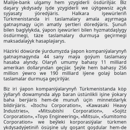
Maliýe-bank ulgamy hem yzygiderli ösdürilýär. Biz
daşary ykdysady işde yzygiderli we üýtgewsiz açyk
syýasaty ýöredýäris. Halkara işewürleriň
Türkmenistanda iri taslamalary amala aşyrmaga
gatnaşmagy üçin amatly şertleri döredýäris. Şunuň
bilen baglylykda, ýapon işewürleri bilen hyzmatdaşlygy
ösdürmegi, täze taslamalary durmuşa geçirmegi
maksadalaýyk hasaplaýarys.
Häzirki döwürde ýurdumyzda ýapon kompaniýalarynyň
gatnaşmagynda 44 sany maýa goýum taslamasy
hasaba alyndy. Olaryň umumy bahasy 11 milliard
amerikan dollaryndan geçýär. Şeýle hem bahasy 256
million ýewro we 190 milliard iýene golaý bolan
taslamalar durmuşa geçirilýär.
Biz iri ýapon kompaniýalarynyň Türkmenistanda köp
ýyllaryň dowamynda alyp baran üstünlikli işine ýokary
baha berýäris hem-de munuň üçin minnetdarlyk
bildirýäris. «Itochu Corporation», «Kawasaki Heavy
Industries», «Mitsubishi Corporation», «Sojitz
Corporation», «Toyo Engineering», «Mitsui», «Sumitomo
Corporation» we beýleki korporasiýalar türkmen
ykdysadyýetiniň ösüşine uly goşant goşdular hem-de