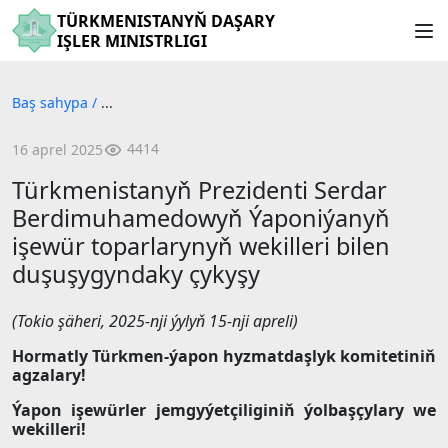
TÜRKMENISTANYŇ DAŞARY
IŞLER MINISTRLIGI
Baş sahypa
/
...
4414
16 aprel 2025
Türkmenistanyň Prezidenti Serdar
Berdimuhamedowyň Ýaponiýanyň
işewür toparlarynyň wekilleri bilen
duşuşygyndaky çykyşy
(Tokio şäheri, 2025-nji ýylyň 15-nji apreli)
Hormatly Türkmen-ýapon hyzmatdaşlyk komitetiniň
agzalary!
Ýapon işewürler jemgyýetçiliginiň ýolbaşçylary we
wekilleri!