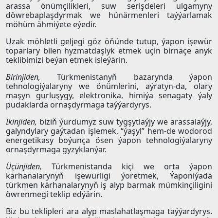
arassa önümçilikleri, suw serişdeleri ulgamyny
döwrebaplaşdyrmak we hünärmenleri taýýarlamak
möhüm ähmiýete eýedir.
Uzak möhletli geljegi göz öňünde tutup, ýapon işewür
toparlary bilen hyzmatdaşlyk etmek üçin birnäçe anyk
teklibimizi beýan etmek isleýärin.
Birinjiden,
Türkmenistanyň bazarynda ýapon
tehnologiýalaryny we önümlerini, aýratyn-da, olary
maşyn gurluşygy, elektronika, himiýa senagaty ýaly
pudaklarda ornaşdyrmaga taýýardyrys.
Ikinjiden,
biziň ýurdumyz suw tygşytlaýjy we arassalaýjy,
galyndylary gaýtadan işlemek, “ýaşyl” hem-de wodorod
energetikasy boýunça ösen ýapon tehnologiýalaryny
ornaşdyrmaga gyzyklanýar.
Üçünjiden,
Türkmenistanda kiçi we orta ýapon
kärhanalarynyň işewürligi ýöretmek, Ýaponiýada
türkmen kärhanalarynyň iş alyp barmak mümkinçiligini
öwrenmegi teklip edýärin.
Biz bu teklipleri ara alyp maslahatlaşmaga taýýardyrys.