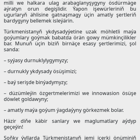
milli we halkara ulag arabaglanyşygyny ösdürmäge
aýratyn orun degişlidir. Ýapon işewürleriniň bu
ugurlaryň ählisine gatnaşmagy üçin amatly şertleriň
bardygyny bellemek isleýärin.
Türkmenistanyň ykdysadyýetine uzak möhletli maýa
goýumlary goýmak babatda örän gowy mümkinçilikler
bar. Munuň üçin biziň birnäçe esasy şertlerimizi, şol
sanda:
– syýasy durnuklylygymyzy;
– durnukly ykdysady ösüşimizi;
– baý serişde binýadymyzy;
– düzümleýin özgertmelerimizi we innowasion ösüşe
döwlet goldawyny;
– amatly maýa goýum ýagdaýyny görkezmek bolar.
Häzir diňe käbir sanlary we maglumatlary aýdyp
geçeýin!
Soňky ýyllarda Türkmenistanyň jemi içerki önüminiň