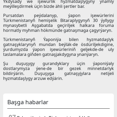
Ykdysady we işewürlik hyzmatdaşlygyny ynamly
meýilleşdirmek üçin bizde ähli şertler bar.
Pursatdan peýdalanyp, ýapon işewürlerini
Türkmenistanyň hemişelik Bitaraplygynyň 30 ýyllygy
mynasybetli Aşgabatda geçiriljek halkara foruma
hormatly myhman hökmünde gatnaşmaga çagyrýaryn.
Türkmenistanyň Ýaponiýa bilen hyzmatdaşlyk
gatnaşyklarynyň mundan beýläk-de ösdüriljekdigine,
ýurdumyzda ýapon işewürleriniň geljekde-de uly
taslamalara giňden gatnaşjakdygyna ynanýaryn.
Şu duşuşygy gurandyklary üçin ýaponiýaly
dostlarymyza ýene-de bir gezek minnetdarlyk
bildirýärin. Duşuşyga gatnaşyjylara netijeli
hyzmatdaşlygy arzuw edýärin.
Başga habarlar
07