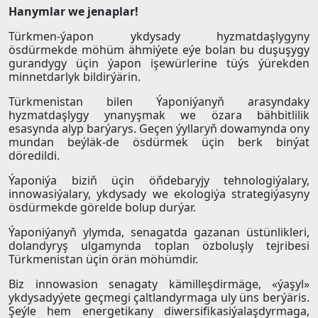
Hanymlar we jenaplar!
Türkmen-ýapon ykdysady hyzmatdaşlygyny
ösdürmekde möhüm ähmiýete eýe bolan bu duşuşygy
gurandygy üçin ýapon işewürlerine tüýs ýürekden
minnetdarlyk bildirýärin.
Türkmenistan bilen Ýaponiýanyň arasyndaky
hyzmatdaşlygy ynanyşmak we özara bähbitlilik
esasynda alyp barýarys. Geçen ýyllaryň dowamynda ony
mundan beýläk-de ösdürmek üçin berk binýat
döredildi.
Ýaponiýa biziň üçin öňdebaryjy tehnologiýalary,
innowasiýalary, ykdysady we ekologiýa strategiýasyny
ösdürmekde görelde bolup durýar.
Ýaponiýanyň ylymda, senagatda gazanan üstünlikleri,
dolandyryş ulgamynda toplan özboluşly tejribesi
Türkmenistan üçin örän möhümdir.
Biz innowasion senagaty kämilleşdirmäge, «ýaşyl»
ykdysadyýete geçmegi çaltlandyrmaga uly üns berýäris.
Şeýle hem energetikany diwersifikasiýalaşdyrmaga,