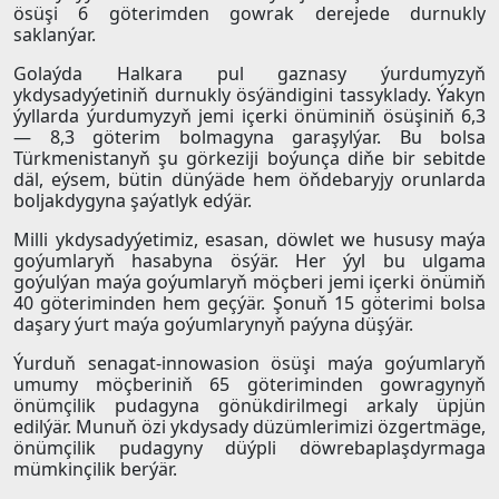
ösüşi 6 göterimden gowrak derejede durnukly
saklanýar.
Golaýda Halkara pul gaznasy ýurdumyzyň
ykdysadyýetiniň durnukly ösýändigini tassyklady. Ýakyn
ýyllarda ýurdumyzyň jemi içerki önüminiň ösüşiniň 6,3
— 8,3 göterim bolmagyna garaşylýar. Bu bolsa
Türkmenistanyň şu görkeziji boýunça diňe bir sebitde
däl, eýsem, bütin dünýäde hem öňdebaryjy orunlarda
boljakdygyna şaýatlyk edýär.
Milli ykdysadyýetimiz, esasan, döwlet we hususy maýa
goýumlaryň hasabyna ösýär. Her ýyl bu ulgama
goýulýan maýa goýumlaryň möçberi jemi içerki önümiň
40 göteriminden hem geçýär. Şonuň 15 göterimi bolsa
daşary ýurt maýa goýumlarynyň paýyna düşýär.
Ýurduň senagat-innowasion ösüşi maýa goýumlaryň
umumy möçberiniň 65 göteriminden gowragynyň
önümçilik pudagyna gönükdirilmegi arkaly üpjün
edilýär. Munuň özi ykdysady düzümlerimizi özgertmäge,
önümçilik pudagyny düýpli döwrebaplaşdyrmaga
mümkinçilik berýär.