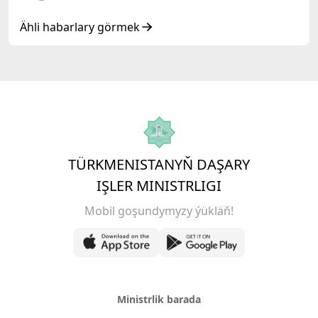
Ähli habarlary görmek
TÜRKMENISTANYŇ DAŞARY
IŞLER MINISTRLIGI
Mobil goşundymyzy ýükläň!
Ministrlik barada