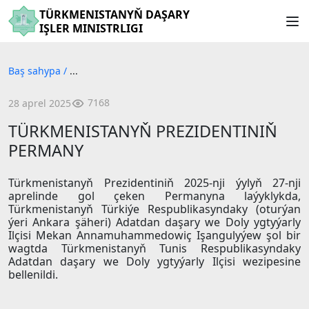
TÜRKMENISTANYŇ DAŞARY
IŞLER MINISTRLIGI
Baş sahypa
/
...
7168
28 aprel 2025
TÜRKMENISTANYŇ PREZIDENTINIŇ
PERMANY
Türkmenistanyň Prezidentiniň 2025-nji ýylyň 27-nji
aprelinde gol çeken Permanyna laýyklykda,
Türkmenistanyň Türkiýe Respublikasyndaky (oturýan
ýeri Ankara şäheri) Adatdan daşary we Doly ygtyýarly
Ilçisi Mekan Annamuhammedowiç Işangulyýew şol bir
wagtda Türkmenistanyň Tunis Respublikasyndaky
Adatdan daşary we Doly ygtyýarly Ilçisi wezipesine
bellenildi.