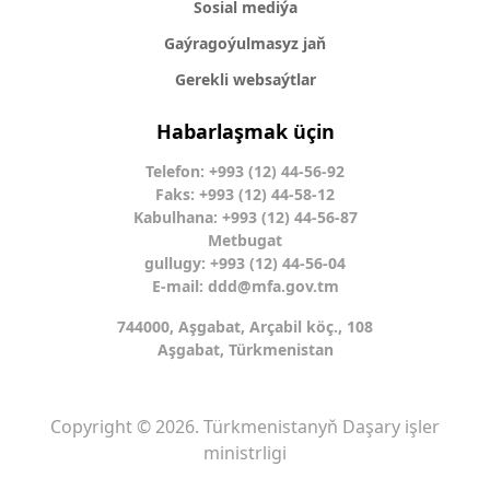
Sosial mediýa
Gaýragoýulmasyz jaň
Gerekli websaýtlar
Habarlaşmak üçin
Telefon: +993 (12) 44-56-92
Faks: +993 (12) 44-58-12
Kabulhana: +993 (12) 44-56-87
Metbugat
gullugy: +993 (12) 44-56-04
E-mail:
ddd@mfa.gov.tm
744000, Aşgabat, Arçabil köç., 108
Aşgabat, Türkmenistan
Copyright © 2026. Türkmenistanyň Daşary işler
ministrligi