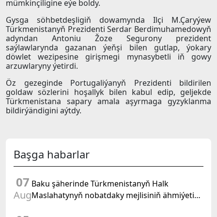
mümkinçiligine eýe boldy.
Gysga söhbetdeşligiň dowamynda Ilçi M.Çaryýew
Türkmenistanyň Prezidenti Serdar Berdimuhamedowyň
adyndan Antoniu Žoze Segurony prezident
saýlawlarynda gazanan ýeňşi bilen gutlap, ýokary
döwlet wezipesine girişmegi mynasybetli iň gowy
arzuwlaryny ýetirdi.
Öz gezeginde Portugaliýanyň Prezidenti bildirilen
goldaw sözlerini hoşallyk bilen kabul edip, geljekde
Türkmenistana sapary amala aşyrmaga gyzyklanma
bildirýändigini aýtdy.
Başga habarlar
07
Baku şäherinde Türkmenistanyň Halk
Aug
Maslahatynyň nobatdaky mejlisiniň ähmiýetine
we BMG-niň «Halkara hukugyň ýyly, 2028» atly