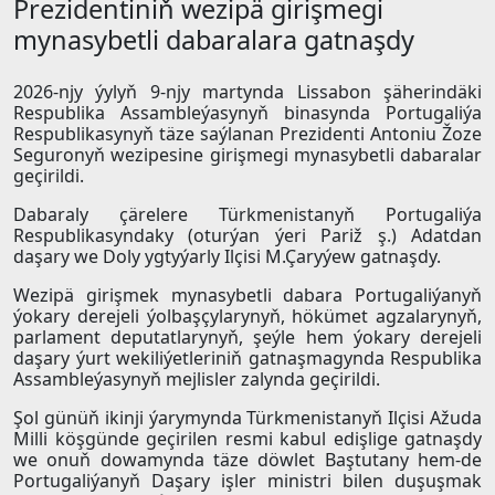
Prezidentiniň wezipä girişmegi
mynasybetli dabaralara gatnaşdy
2026-njy ýylyň 9-njy martynda Lissabon şäherindäki
Respublika Assambleýasynyň binasynda Portugaliýa
Respublikasynyň täze saýlanan Prezidenti Antoniu Žoze
Seguronyň wezipesine girişmegi mynasybetli dabaralar
geçirildi.
Dabaraly çärelere Türkmenistanyň Portugaliýa
Respublikasyndaky (oturýan ýeri Pariž ş.) Adatdan
daşary we Doly ygtyýarly Ilçisi M.Çaryýew gatnaşdy.
Wezipä girişmek mynasybetli dabara Portugaliýanyň
ýokary derejeli ýolbaşçylarynyň, hökümet agzalarynyň,
parlament deputatlarynyň, şeýle hem ýokary derejeli
daşary ýurt wekiliýetleriniň gatnaşmagynda Respublika
Assambleýasynyň mejlisler zalynda geçirildi.
Şol günüň ikinji ýarymynda Türkmenistanyň Ilçisi Ažuda
Milli köşgünde geçirilen resmi kabul edişlige gatnaşdy
we onuň dowamynda täze döwlet Baştutany hem-de
Portugaliýanyň Daşary işler ministri bilen duşuşmak