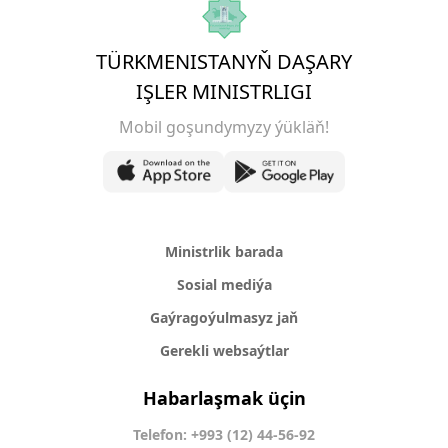
TÜRKMENISTANYŇ DAŞARY
IŞLER MINISTRLIGI
Mobil goşundymyzy ýükläň!
Ministrlik barada
Sosial mediýa
Gaýragoýulmasyz jaň
Gerekli websaýtlar
Habarlaşmak üçin
Telefon: +993 (12) 44-56-92