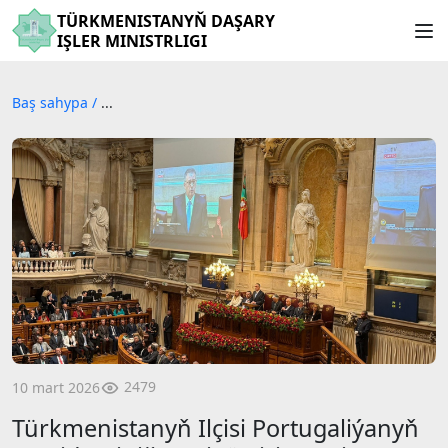
TÜRKMENISTANYŇ DAŞARY
IŞLER MINISTRLIGI
Baş sahypa
/
...
2479
10 mart 2026
Türkmenistanyň Ilçisi Portugaliýanyň