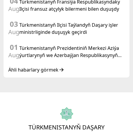
04
Türkmenistanyň Fransiýa Respublikasyndaky
Aug
Ilçisi fransuz atçylyk bilermeni bilen duşuşdy
03
Türkmenistanyň Ilçisi Taýlandyň Daşary işler
Aug
ministrliginde duşuşyk geçirdi
01
Türkmenistanyň Prezidentiniň Merkezi Aziýa
Aug
ýurtlarynyň we Azerbaýjan Respublikasynyň
döwlet Baştutanlarynyň resmi däl konsultatiw
duşuşygyndaky ÇYKYŞY
Ähli habarlary görmek
TÜRKMENISTANYŇ DAŞARY