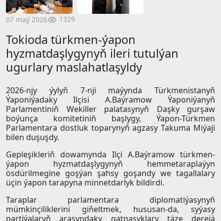
1329
07 maý 2026
Tokioda türkmen-ýapon
hyzmatdaşlygynyň ileri tutulýan
ugurlary maslahatlaşyldy
2026-njy ýylyň 7-nji maýynda Türkmenistanyň
Ýaponiýadaky Ilçisi A.Baýramow Ýaponiýanyň
Parlamentiniň Wekiller palatasynyň Daşky gurşaw
boýunça komitetiniň başlygy, Ýapon-Türkmen
Parlamentara dostluk toparynyň agzasy Takuma Miýaji
bilen duşuşdy.
Gepleşikleriň dowamynda Ilçi A.Baýramow türkmen-
ýapon hyzmatdaşlygynyň hemmetaraplaýyn
ösdürilmegine goşýan şahsy goşandy we tagallalary
üçin ýapon tarapyna minnetdarlyk bildirdi.
Taraplar parlamentara diplomatiýasynyň
mümkinçiliklerini giňeltmek, hususan-da, syýasy
partiýalaryň arasyndaky gatnaşyklary täze derejä