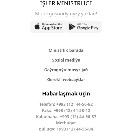
IŞLER MINISTRLIGI
Mobil goşundymyzy ýükläň!
Ministrlik barada
Sosial mediýa
Gaýragoýulmasyz jaň
Gerekli websaýtlar
Habarlaşmak üçin
Telefon: +993 (12) 44-56-92
Faks: +993 (12) 44-58-12
Kabulhana: +993 (12) 44-56-87
Metbugat
gullugy: +993 (12) 44-56-04