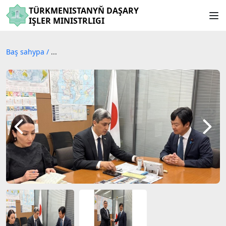
TÜRKMENISTANYŇ DAŞARY
IŞLER MINISTRLIGI
Baş sahypa
/
...