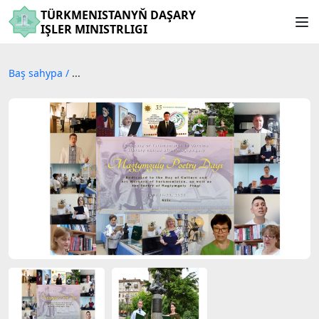
TÜRKMENISTANYŇ DAŞARY
IŞLER MINISTRLIGI
Baş sahypa
/
...