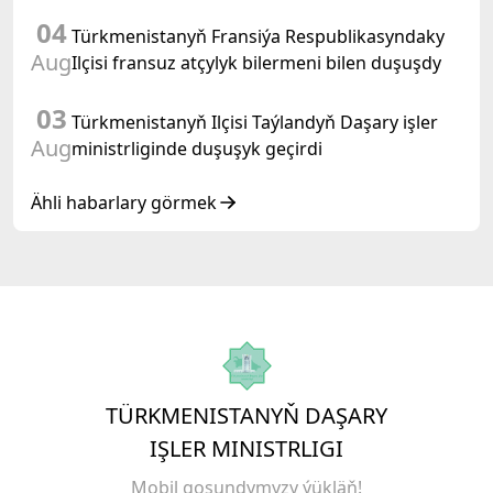
duşuşygyna gatnaşdy
04
Türkmenistanyň Fransiýa Respublikasyndaky
Aug
Ilçisi fransuz atçylyk bilermeni bilen duşuşdy
03
Türkmenistanyň Ilçisi Taýlandyň Daşary işler
Aug
ministrliginde duşuşyk geçirdi
Ähli habarlary görmek
TÜRKMENISTANYŇ DAŞARY
IŞLER MINISTRLIGI
Mobil goşundymyzy ýükläň!