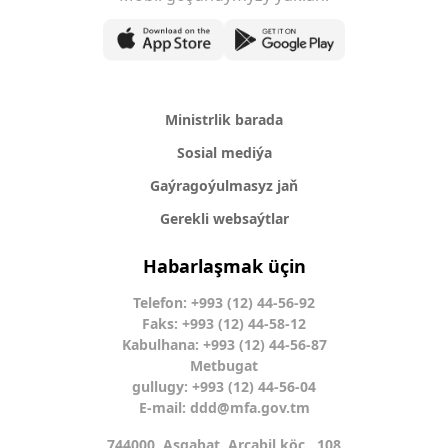
Ministrlik barada
Sosial mediýa
Gaýragoýulmasyz jaň
Gerekli websaýtlar
Habarlaşmak üçin
Telefon: +993 (12) 44-56-92
Faks: +993 (12) 44-58-12
Kabulhana: +993 (12) 44-56-87
Metbugat
gullugy: +993 (12) 44-56-04
E-mail:
ddd@mfa.gov.tm
744000, Aşgabat, Arçabil köç., 108