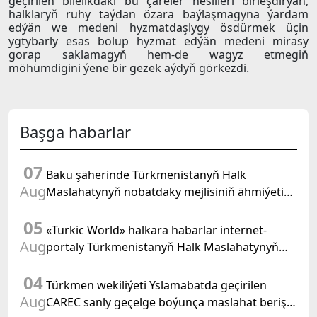
geçirilen bilelikdäki bu çäreler nesilleri birleşdirýän,
halklaryň ruhy taýdan özara baýlaşmagyna ýardam
edýän we medeni hyzmatdaşlygy ösdürmek üçin
ygtybarly esas bolup hyzmat edýän medeni mirasy
gorap saklamagyň hem-de wagyz etmegiň
möhümdigini ýene bir gezek aýdyň görkezdi.
Başga habarlar
07
Baku şäherinde Türkmenistanyň Halk
Aug
Maslahatynyň nobatdaky mejlisiniň ähmiýetine
we BMG-niň «Halkara hukugyň ýyly, 2028» atly
05
Kararnamasyna bagyşlanan maslahat geçirildi
«Turkic World» halkara habarlar internet-
Aug
portaly Türkmenistanyň Halk Maslahatynyň
mejlisine taýýarlygy we onuň geçirilşini giňden
04
beýan eder
Türkmen wekiliýeti Yslamabatda geçirilen
Aug
CAREC sanly geçelge boýunça maslahat beriş