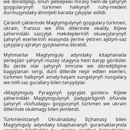
we döredijiligi, onuň pelsepewi mirasy hem-de şahyryň
goşgularynyň türkmen halkynyň ruhy-medeni
durmuşyndaky ähmiýeti barada çykyşlar edildi.
Çäräniň çäklerinde Magtymgulynyň goşgulary türkmen,
ukrain, fransuz we iňlis dillerinde okaldy. Kiýew
şäherindäki sazçylyk mekdepleriniň okuwçylarynyň
şahyryň eserleriniň esasynda ýerine ýetiren aýdym-saz
çykyşlary aýratyn gyzyklanma döretdi.
Myhmanlar Magtymguly adyndaky kitaphanada
ýerleşýän şahyryň muzeý otagyna hem baryp gördüler.
Bu ýerde olar şahyryň ömrüne we döredijiligine
bagyşlanan sergi, dürli dillerde neşir edilen eserleri,
türkmen halkynyň amaly-haşam sungatynyň nusgalary
we milli saz gurallary bilen tanyşdylar.
«Magtymguly Pyragynyň şygryýet günleri» Kiýew
şäherindäki Magtymgulynyň ýadygärliginiň öňünde
şahyryň «Soňudagy» goşgusynyň türkmen we ukrain
dillerinde okalmagy bilen jemlendi.
Türkmenistanyň Ukrainadaky Ilçihanasy bilen
Magtymguly adyndaky kitaphananyň guramaklarynda