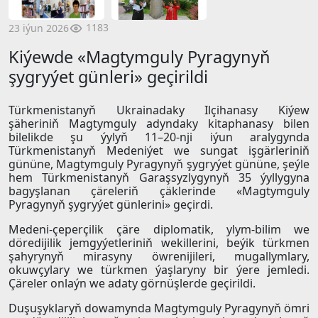
1183
23 iýun 2026
Kiýewde «Magtymguly Pyragynyň
şygryýet günleri» geçirildi
Türkmenistanyň Ukrainadaky Ilçihanasy Kiýew
şäheriniň Magtymguly adyndaky kitaphanasy bilen
bilelikde şu ýylyň 11–20-nji iýun aralygynda
Türkmenistanyň Medeniýet we sungat işgärleriniň
gününe, Magtymguly Pyragynyň şygryýet gününe, şeýle
hem Türkmenistanyň Garaşsyzlygynyň 35 ýyllygyna
bagyşlanan çäreleriň çäklerinde «Magtymguly
Pyragynyň şygryýet günlerini» geçirdi.
Medeni-çeperçilik çäre diplomatik, ylym-bilim we
döredijilik jemgyýetleriniň wekillerini, beýik türkmen
şahyrynyň mirasyny öwrenijileri, mugallymlary,
okuwçylary we türkmen ýaşlaryny bir ýere jemledi.
Çäreler onlaýn we adaty görnüşlerde geçirildi.
Duşuşyklaryň dowamynda Magtymguly Pyragynyň ömri