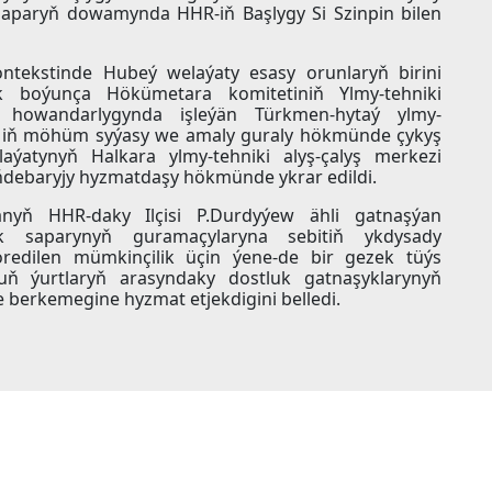
saparyň dowamynda HHR-iň Başlygy Si Szinpin bilen
ontekstinde Hubeý welaýaty esasy orunlaryň birini
yk boýunça Hökümetara komitetiniň Ylmy-tehniki
ň howandarlygynda işleýän Türkmen-hytaý ylmy-
iň iň möhüm syýasy we amaly guraly hökmünde çykyş
aýatynyň Halkara ylmy-tehniki alyş-çalyş merkezi
debaryjy hyzmatdaşy hökmünde ykrar edildi.
nyň HHR-daky Ilçisi P.Durdyýew ähli gatnaşýan
yk saparynyň guramaçylaryna sebitiň ykdysady
öredilen mümkinçilik üçin ýene-de bir gezek tüýs
ň ýurtlaryň arasyndaky dostluk gatnaşyklarynyň
erkemegine hyzmat etjekdigini belledi.