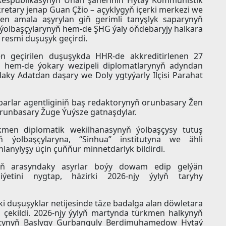
retary jenap Guan Çžio – açyklygyň içerki merkezi we
len amala aşyrylan giň gerimli tanyşlyk saparynyň
 ýolbaşçylarynyň hem-de ŞHG ýaly öňdebaryjy halkara
 resmi duşuşyk geçirdi.
en geçirilen duşuşykda HHR-de akkreditirlenen 27
iň hem-de ýokary wezipeli diplomatlarynyň adyndan
ky Adatdan daşary we Doly ygtyýarly Ilçisi Parahat
barlar agentliginiň baş redaktorynyň orunbasary Žen
runbasary Žuge Ýuýsze gatnaşdylar.
kmen diplomatik wekilhanasynyň ýolbaşçysy tutuş
 ýolbaşçylaryna, “Sinhua” institutyna we ähli
lanylyşy üçin çuňňur minnetdarlyk bildirdi.
lkyň arasyndaky asyrlar boýy dowam edip gelýän
iýetini nygtap, häzirki 2026-njy ýylyň taryhy
i duşuşyklar netijesinde täze badalga alan döwletara
s çekildi. 2026-njy ýylyň martynda türkmen halkynyň
hatynyň Başlygy Gurbanguly Berdimuhamedow Hytaý