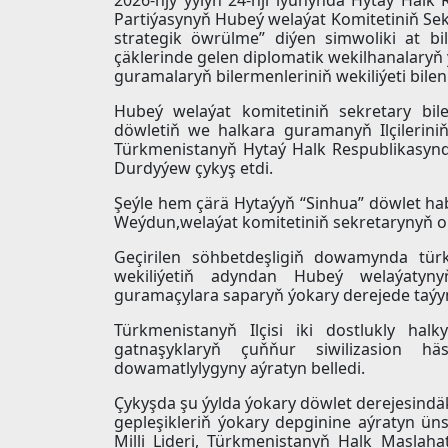
Partiýasynyň Hubeý welaýat Komitetiniň Sek
strategik öwrülme” diýen simwoliki at bi
çäklerinde gelen diplomatik wekilhanalaryň
guramalaryň bilermenleriniň wekiliýeti bilen
Hubeý welaýat komitetiniň sekretary bil
döwletiň we halkara guramanyň Ilçilerin
Türkmenistanyň Hytaý Halk Respublikasynda
Durdyýew çykyş etdi.
Şeýle hem çärä Hytaýyň “Sinhua” döwlet ha
Weýdun,welaýat komitetiniň sekretarynyň o
Geçirilen söhbetdeşligiň dowamynda tür
wekiliýetiň adyndan Hubeý welaýatynyň
guramaçylara saparyň ýokary derejede taýyn
Türkmenistanyň Ilçisi iki dostlukly ha
gatnaşyklaryň çuňňur siwilizasion häs
dowamatlylygyny aýratyn belledi.
Çykyşda şu ýylda ýokary döwlet derejesindäk
gepleşikleriň ýokary depginine aýratyn ün
Milli Lideri, Türkmenistanyň Halk Masla