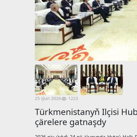
1223
25 iýun 2026
Türkmenistanyň Ilçisi Hu
çärelere gatnaşdy
2026-njy ýylyň 24-nji iýunynda Hytaý Hal