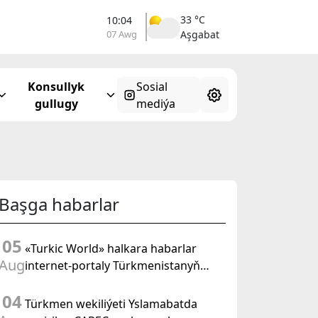
33 °C
10:04
07 Awg
Aşgabat
Konsullyk
Sosial
gullugy
mediýa
Başga habarlar
05
«Turkic World» halkara habarlar
Aug
internet-portaly Türkmenistanyň
Halk Maslahatynyň mejlisine
04
taýýarlygy we onuň geçirilşini giňden
Türkmen wekiliýeti Yslamabatda
beýan eder