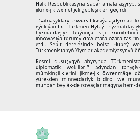
Halk Respublikasyna sapar amala aşyryp, 
jikme-jik we netijeli gepleşikleri geçirdi.
Gatnaşyklary diwersifikasiýalaşdyrmak k
eýeleýändir. Türkmen-Hytaý hyzmatdaşl
hyzmatdaşlyk boýunça kiçi komitetini
innowasiýa forumy döwletara özara täsir
etdi. Sebit derejesinde bolsa Hubeý wel
Türkmenistanyň Ylymlar akademiýasynyň öň
Resmi duşuşygyň ahyrynda Türkmenista
diplomatik wekilleriň adyndan tanyşl
mümkinçiliklerini jikme-jik öwrenmäge d
ýürekden minnetdarlyk bildirdi we munu
mundan beýläk-de rowaçlanmagyna hem-de b