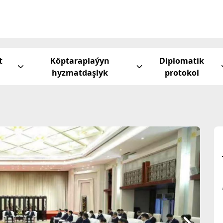
t
Köptaraplaýyn
Diplomatik
hyzmatdaşlyk
protokol