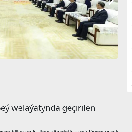
beý welaýatynda geçirilen
k Respublikasynyň Uhan şäheriniň Hytaý Kommunistik