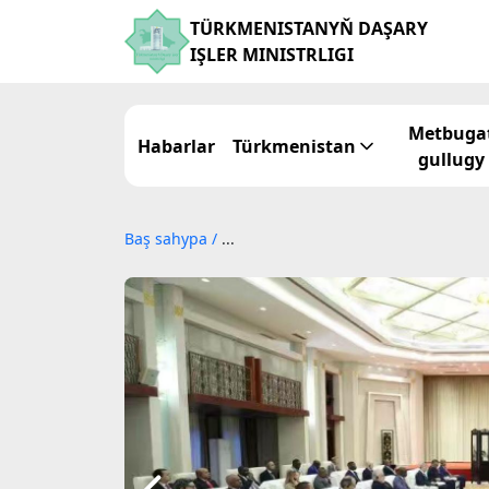
TÜRKMENISTANYŇ DAŞARY
IŞLER MINISTRLIGI
Metbuga
Habarlar
Türkmenistan
gullugy
Baş sahypa
/
...