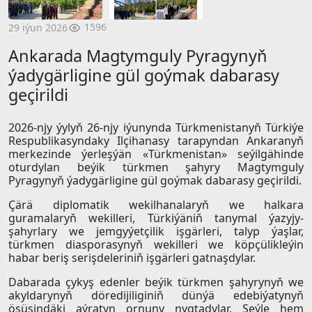
1596
29 iýun 2026
Ankarada Magtymguly Pyragynyň
ýadygärligine gül goýmak dabarasy
geçirildi
2026-njy ýylyň 26-njy iýunynda Türkmenistanyň Türkiýe
Respublikasyndaky Ilçihanasy tarapyndan Ankaranyň
merkezinde ýerleşýän «Türkmenistan» seýilgähinde
oturdylan beýik türkmen şahyry Magtymguly
Pyragynyň ýadygärligine gül goýmak dabarasy geçirildi.
Çärä diplomatik wekilhanalaryň we halkara
guramalaryň wekilleri, Türkiýäniň tanymal ýazyjy-
şahyrlary we jemgyýetçilik işgärleri, talyp ýaşlar,
türkmen diasporasynyň wekilleri we köpçülikleýin
habar beriş serişdeleriniň işgärleri gatnaşdylar.
Dabarada çykyş edenler beýik türkmen şahyrynyň we
akyldarynyň döredijiliginiň dünýä edebiýatynyň
ösüşindäki aýratyn ornuny nygtadylar. Şeýle hem