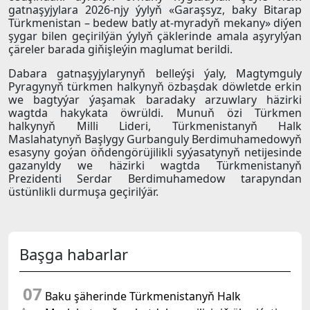
gatnaşyjylara 2026-njy ýylyň «Garaşsyz, baky Bitarap
Türkmenistan – bedew batly at-myradyň mekany» diýen
şygar bilen geçirilýän ýylyň çäklerinde amala aşyrylýan
çäreler barada giňişleýin maglumat berildi.
Dabara gatnaşyjylarynyň belleýşi ýaly, Magtymguly
Pyragynyň türkmen halkynyň özbaşdak döwletde erkin
we bagtyýar ýaşamak baradaky arzuwlary häzirki
wagtda hakykata öwrüldi. Munuň özi Türkmen
halkynyň Milli Lideri, Türkmenistanyň Halk
Maslahatynyň Başlygy Gurbanguly Berdimuhamedowyň
esasyny goýan öňdengörüjilikli syýasatynyň netijesinde
gazanyldy we häzirki wagtda Türkmenistanyň
Prezidenti Serdar Berdimuhamedow tarapyndan
üstünlikli durmuşa geçirilýär.
Başga habarlar
07
Baku şäherinde Türkmenistanyň Halk