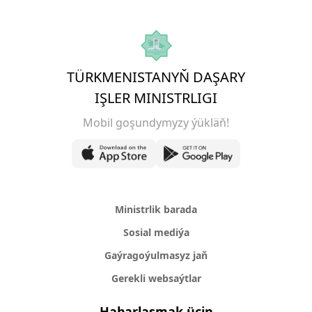
TÜRKMENISTANYŇ DAŞARY
IŞLER MINISTRLIGI
Mobil goşundymyzy ýükläň!
Ministrlik barada
Sosial mediýa
Gaýragoýulmasyz jaň
Gerekli websaýtlar
Habarlaşmak üçin