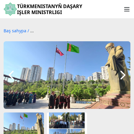
TÜRKMENISTANYŇ DAŞARY
IŞLER MINISTRLIGI
Baş sahypa
/
...