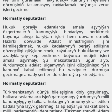
we dini guramalar hakyndaky» Kanunyň rejelenen
görnüşiniň taslamasyny taýýarlamak boýunça zerur
işleri geçirmeli.
Hormatly deputatlar!
Hukuk goraýjy edaralarda amala aşyrylýan
özgertmeleriň kanunçylyk binýadyny berkitmek
boýunça alnyp barylýan işleri hem dowam etmeli.
Häzirki döwürde Adalat ministrliginiň işini
kämilleşdirmek, hukuk kadalarynyň berjaý edilişine
gözegçiligi güýçlendirmek, raýatlaryň hukuklaryny we
azatlyklaryny kepillendirmek boýunça netijeli işleri
amala aşyrmaly. Şu maksatlardan ugur alyp,
ýurdumyzda adalat ulgamynyň işini düzgünleşdirýän
kanunyň kabul edilmegi bu wezipeleri durmuşa
geçirmäge amatly şertleri döreder diýip pikir edýärin.
Hormatly deputatlar!
Türkmenistanyň dünýä bileleşigine doly goşulmagy,
halkara taslamalara işjeň gatnaşmagy ýurdumyzyň milli
kanunçylygyny halkara hukugynyň umumy ykrar edilen
kadalaryna laýyk getirmegi talap edýär.Şu maksat bilen,
milli parlamentiň deputatlary Türkmenistanyň Adam