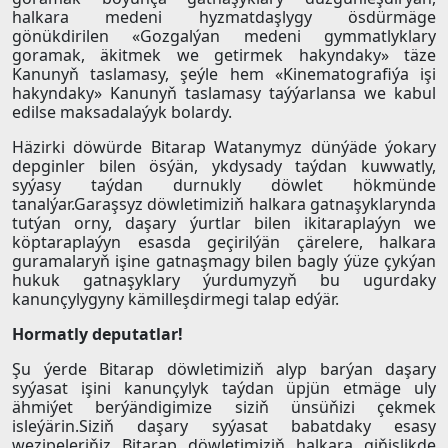
halkara medeni hyzmatdaşlygy ösdürmäge
gönükdirilen «Gozgalýan medeni gymmatlyklary
goramak, äkitmek we getirmek hakyndaky» täze
Kanunyň taslamasy, şeýle hem «Kinematografiýa işi
hakyndaky» Kanunyň taslamasy taýýarlansa we kabul
edilse maksadalaýyk bolardy.
Häzirki döwürde Bitarap Watanymyz dünýäde ýokary
depginler bilen ösýän, ykdysady taýdan kuwwatly,
syýasy taýdan durnukly döwlet hökmünde
tanalýar.Garaşsyz döwletimiziň halkara gatnaşyklarynda
tutýan orny, daşary ýurtlar bilen ikitaraplaýyn we
köptaraplaýyn esasda geçirilýän çärelere, halkara
guramalaryň işine gatnaşmagy bilen bagly ýüze çykýan
hukuk gatnaşyklary ýurdumyzyň bu ugurdaky
kanunçylygyny kämilleşdirmegi talap edýär.
Hormatly deputatlar!
Şu ýerde Bitarap döwletimiziň alyp barýan daşary
syýasat işini kanunçylyk taýdan üpjün etmäge uly
ähmiýet berýändigimize siziň ünsüňizi çekmek
isleýärin.Siziň daşary syýasat babatdaky esasy
wezipeleriňiz Bitarap döwletimiziň halkara giňişlikde