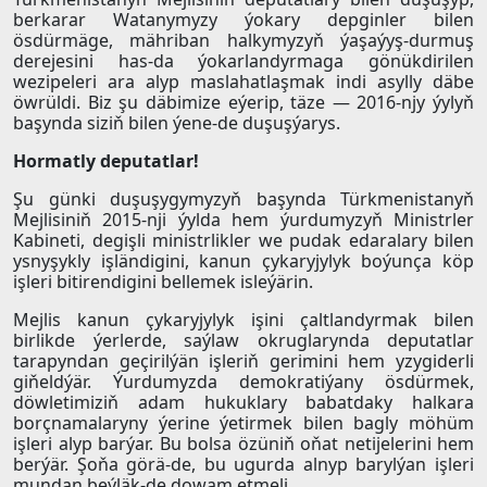
berkarar Watanymyzy ýokary depginler bilen
ösdürmäge, mähriban halkymyzyň ýaşaýyş-durmuş
derejesini has-da ýokarlandyrmaga gönükdirilen
wezipeleri ara alyp maslahatlaşmak indi asylly däbe
öwrüldi. Biz şu däbimize eýerip, täze — 2016-njy ýylyň
başynda siziň bilen ýene-de duşuşýarys.
Hormatly deputatlar!
Şu günki duşuşygymyzyň başynda Türkmenistanyň
Mejlisiniň 2015-nji ýylda hem ýurdumyzyň Ministrler
Kabineti, degişli ministrlikler we pudak edaralary bilen
ysnyşykly işländigini, kanun çykaryjylyk boýunça köp
işleri bitirendigini bellemek isleýärin.
Mejlis kanun çykaryjylyk işini çaltlandyrmak bilen
birlikde ýerlerde, saýlaw okruglarynda deputatlar
tarapyndan geçirilýän işleriň gerimini hem yzygiderli
giňeldýär. Ýurdumyzda demokratiýany ösdürmek,
döwletimiziň adam hukuklary babatdaky halkara
borçnamalaryny ýerine ýetirmek bilen bagly möhüm
işleri alyp barýar. Bu bolsa özüniň oňat netijelerini hem
berýär. Şoňa görä-de, bu ugurda alnyp barylýan işleri
mundan beýläk-de dowam etmeli.