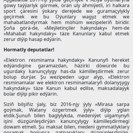
gowy taýýarlyk görmek, örän uly ähmiýetli, iri halkara
sport çäresini ýokary derejede we guramaçylykly
geçirmek we bu Oýunlary wagyz etmek we
mahabatlandyrmak hem möhüm wezipeleriň biridir.
Şoňa görä-de, «Meýletinçiler hakyndaky» hem-de
«Mahabat hakyndaky» täze Kanunlary kabul etmek
zerur diýip hasap edýärin.
Hormatly deputatlar!
«Elektron resminama hakyndaky» Kanunyň hereket
edýändigine garamazdan, häzirki döwürde bu
ugurdaky kanunçylygy has-da kämilleşdirmek zerur
bolup durýar. Şu wezipeden ugur alyp, «Elektron
resminamalar we elektron resminamalaryň dolanyşygy
hakyndaky» täze Kanun kabul edilse, maksadalaýyk
bolar diýip pikir edýärin.
Siziň bilşiňiz ýaly, biz 2016-njy ýyly «Mirasa sarpa
goýmak, Watany özgertmek ýyly» diýip yglan
etdik.Şunuň bilen baglylykda, medeniýet ulgamynyň
işini düzgünleşdirýän kanunçylygy kämilleşdirmegi
dowam etmeli. Şu maksat bilen, medeni gymmatlyklary
goramak boýunça gatnaşyklary düzgünleşdirýän,