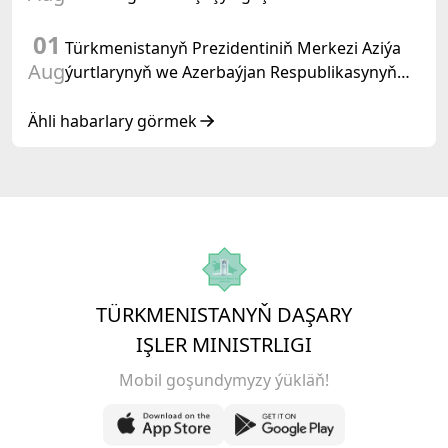
01
Türkmenistanyň Prezidentiniň Merkezi Aziýa
Aug
ýurtlarynyň we Azerbaýjan Respublikasynyň
döwlet Baştutanlarynyň resmi däl konsultatiw
duşuşygyndaky ÇYKYŞY
Ähli habarlary görmek
TÜRKMENISTANYŇ DAŞARY
IŞLER MINISTRLIGI
Mobil goşundymyzy ýükläň!