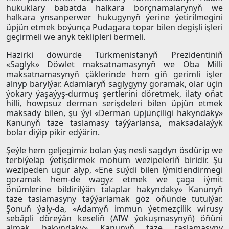
hukuklary babatda halkara borçnamalarynyň we
halkara ynsanperwer hukugynyň ýerine ýetirilmegini
üpjün etmek boýunça Pudagara topar bilen degişli işleri
geçirmeli we anyk teklipleri bermeli.
Häzirki döwürde Türkmenistanyň Prezidentiniň
«Saglyk» Döwlet maksatnamasynyň we Oba Milli
maksatnamasynyň çäklerinde hem giň gerimli işler
alnyp barylýar. Adamlaryň saglygyny goramak, olar üçin
ýokary ýaşaýyş-durmuş şertlerini döretmek, ilaty oňat
hilli, howpsuz derman serişdeleri bilen üpjün etmek
maksady bilen, şu ýyl «Derman üpjünçiligi hakyndaky»
Kanunyň täze taslamasy taýýarlansa, maksadalaýyk
bolar diýip pikir edýärin.
Şeýle hem geljegimiz bolan ýaş nesli sagdyn ösdürip we
terbiýeläp ýetişdirmek möhüm wezipeleriň biridir. Şu
wezipeden ugur alyp, «Ene süýdi bilen iýmitlendirmegi
goramak hem-de wagyz etmek we çaga iýmit
önümlerine bildirilýän talaplar hakyndaky» Kanunyň
täze taslamasyny taýýarlamak göz öňünde tutulýar.
Şonuň ýaly-da, «Adamyň immun ýetmezçilik wirusy
sebäpli döreýän keseliň (AIW ýokuşmasynyň) öňüni
almak hakyndaky» Kanunyň täze taslamasyny