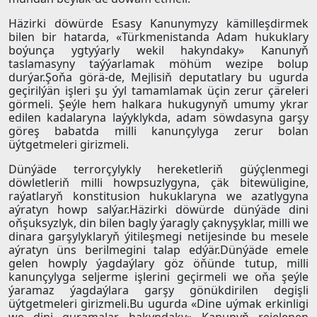
Häzirki döwürde Esasy Kanunymyzy kämilleşdirmek
bilen bir hatarda, «Türkmenistanda Adam hukuklary
boýunça ygtyýarly wekil hakyndaky» Kanunyň
taslamasyny taýýarlamak möhüm wezipe bolup
durýar.Şoňa görä-de, Mejlisiň deputatlary bu ugurda
geçirilýän işleri şu ýyl tamamlamak üçin zerur çäreleri
görmeli. Şeýle hem halkara hukugynyň umumy ykrar
edilen kadalaryna laýyklykda, adam söwdasyna garşy
göreş babatda milli kanunçylyga zerur bolan
üýtgetmeleri girizmeli.
Dünýäde terrorçylykly hereketleriň güýçlenmegi
döwletleriň milli howpsuzlygyna, çäk bitewüligine,
raýatlaryň konstitusion hukuklaryna we azatlygyna
aýratyn howp salýar.Häzirki döwürde dünýäde dini
oňşuksyzlyk, din bilen bagly ýaragly çaknyşyklar, milli we
dinara garşylyklaryň ýitileşmegi netijesinde bu mesele
aýratyn üns berilmegini talap edýär.Dünýäde emele
gelen howply ýagdaýlary göz öňünde tutup, milli
kanunçylyga seljerme işlerini geçirmeli we oňa şeýle
ýaramaz ýagdaýlara garşy gönükdirilen degişli
üýtgetmeleri girizmeli.Bu ugurda «Dine uýmak erkinligi