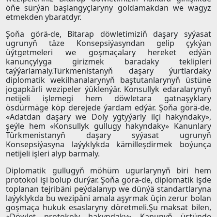
öňe sürýän başlangyçlaryny goldamakdan we wagyz
etmekden ybaratdyr.
Şoňa görä-de, Bitarap döwletimiziň daşary syýasat
ugrunyň täze Konsepsiýasyndan gelip çykýan
üýtgetmeleri we goşmaçalary hereket edýän
kanunçylyga girizmek baradaky teklipleri
taýýarlamaly.Türkmenistanyň daşary ýurtlardaky
diplomatik wekilhanalarynyň baştutanlarynyň üstüne
jogapkärli wezipeler ýüklenýär. Konsullyk edaralarynyň
netijeli işlemegi hem döwletara gatnaşyklary
ösdürmäge köp derejede ýardam edýär. Şoňa görä-de,
«Adatdan daşary we Doly ygtyýarly ilçi hakyndaky»,
şeýle hem «Konsullyk gullugy hakyndaky» Kanunlary
Türkmenistanyň daşary syýasat ugrunyň
Konsepsiýasyna laýyklykda kämilleşdirmek boýunça
netijeli işleri alyp barmaly.
Diplomatik gullugyň möhüm ugurlarynyň biri hem
protokol işi bolup durýar. Şoňa görä-de, diplomatik işde
toplanan tejribäni peýdalanyp we dünýä standartlaryna
laýyklykda bu wezipäni amala aşyrmak üçin zerur bolan
goşmaça hukuk esaslaryny döretmeli.Şu maksat bilen,
«Döwlet protokoly hakyndaky» Kanunyň üstünde