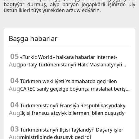
bagtyýar durmuş, alyp barýan jogapkärli işiňizde uly
üstünlikleri tüýs ýürekden arzuw edýärin.
Başga habarlar
05
«Turkic World» halkara habarlar internet-
Aug
portaly Türkmenistanyň Halk Maslahatynyň
mejlisine taýýarlygy we onuň geçirilşini giňden
04
beýan eder
Türkmen wekiliýeti Yslamabatda geçirilen
Aug
CAREC sanly geçelge boýunça maslahat beriş
duşuşygyna gatnaşdy
04
Türkmenistanyň Fransiýa Respublikasyndaky
Aug
Ilçisi fransuz atçylyk bilermeni bilen duşuşdy
03
Türkmenistanyň Ilçisi Taýlandyň Daşary işler
Aug
ministrliginde duşuşyk geçirdi