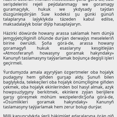
serişdelerini rejeli peýdalanmagy we goramagy
guramaçylyk, hukuk we ykdysady taýdan
düzgünleşdirýän Suw kodeksi şu günki günüň
talaplaryna laýyklykda täzeden kabul edilse,
maksadalaýyk bolar diýip hasaplaýaryn.
Häzirki döwürde howany arassa saklamak hem dünýä
jemgyýetçiliginiň öňünde durýan derwaýys meseleleriň
birine öwrüldi. Şoňa görä-de, arassa howany
goramagyň hukuk esaslaryny kesgitleýän
«Atmosferanyň howasyny goramak hakyndaky»
Kanunyň taslamasyny taýýarlamak boýunça degişli işleri
geçirmeli.
Ýurdumyzda amala aşyrylýan özgertmeler oba hojalyk
pudagyny hem giňden gurşap aldy. Şunuň bilen
baglylykda, telekeçileri oba hojalyk önümçiligine giňden
çekmek, oba hojalyk ekinlerinden bol hasyl almak, azyk
howpsuzlygyny berkitmek, ekinlere zyýan berijilere
garşy göreşmek möhüm wezipelerdir.Şoňa görä-de,
«Ösümlikleri goramak hakyndaky» Kanunyň
taslamasyny taýýarlamak hem zerur bolup durýar.
Milli kanunçylykda ýerli häkimiýet edaralaryna örän giň