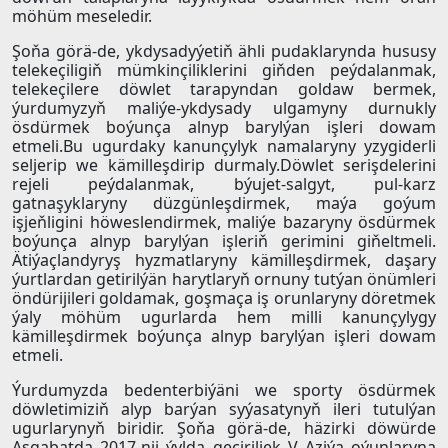
möhüm meseledir.
Şoňa görä-de, ykdysadyýetiň ähli pudaklarynda hususy
telekeçiligiň mümkinçiliklerini giňden peýdalanmak,
telekeçilere döwlet tarapyndan goldaw bermek,
ýurdumyzyň maliýe-ykdysady ulgamyny durnukly
ösdürmek boýunça alnyp barylýan işleri dowam
etmeli.Bu ugurdaky kanunçylyk namalaryny yzygiderli
seljerip we kämilleşdirip durmaly.Döwlet serişdelerini
rejeli peýdalanmak, býujet-salgyt, pul-karz
gatnaşyklaryny düzgünleşdirmek, maýa goýum
işjeňligini höweslendirmek, maliýe bazaryny ösdürmek
boýunça alnyp barylýan işleriň gerimini giňeltmeli.
Ätiýaçlandyryş hyzmatlaryny kämilleşdirmek, daşary
ýurtlardan getirilýän harytlaryň ornuny tutýan önümleri
öndürijileri goldamak, goşmaça iş orunlaryny döretmek
ýaly möhüm ugurlarda hem milli kanunçylygy
kämilleşdirmek boýunça alnyp barylýan işleri dowam
etmeli.
Ýurdumyzda bedenterbiýäni we sporty ösdürmek
döwletimiziň alyp barýan syýasatynyň ileri tutulýan
ugurlarynyň biridir. Şoňa görä-de, häzirki döwürde
Aşgabatda 2017-nji ýylda geçiriljek V Aziýa oýunlaryna