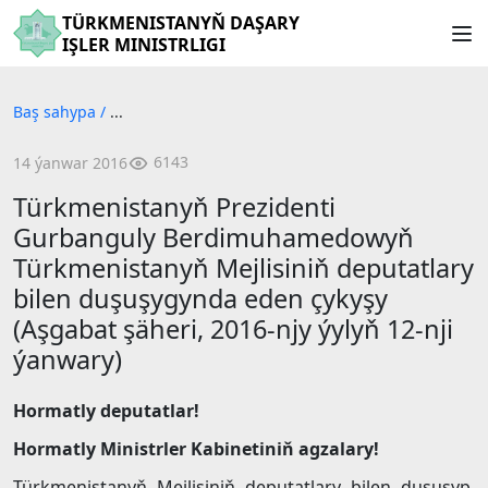
TÜRKMENISTANYŇ DAŞARY
IŞLER MINISTRLIGI
Baş sahypa
/
...
6143
14 ýanwar 2016
Türkmenistanyň Prezidenti
Gurbanguly Berdimuhamedowyň
Türkmenistanyň Mejlisiniň deputatlary
bilen duşuşygynda eden çykyşy
(Aşgabat şäheri, 2016-njy ýylyň 12-nji
ýanwary)
Hormatly deputatlar!
Hormatly Ministrler Kabinetiniň agzalary!
Türkmenistanyň Mejlisiniň deputatlary bilen duşuşyp,