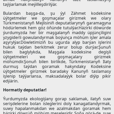
taýýarlamak meýilleşdirilýär.
Bulardan başga-da, şu ýyl Zähmet kodeksine
üýtgetmeler we goşmaçalar girizmek we olary
Türkmenistanyň Mejlisiniň deputatlarynyň garamagyna
hödürlemek hem göz öňünde tutulýar.Häzirki döwürde
ýurdumyzda her bir maşgalanyň maddy üpjünçiligini
yzygiderli gowulandyrmak boýunça möhüm işler amala
aşyrylýar.Döwletimiziň bu ugurda alyp barýan işlerini
hukuk taýdan berkitmek zerur bolup durýar.Şunuň
bilen baglylykda, Maşgala kodeksine degişli
üýtgetmeleri we goşmaçalary girizmek
möhümdir.Şonuň bilen birlikde, Türkmenistanyň Ilaty
durmuş taýdan goramak hakyndaky Kodeksine
üýtgetmeler girizmek baradaky Kanunyň taslamasy
işlenip taýýarlansa, maksadalaýyk bolar diýip pikir
edýärin.
Hormatly deputatlar!
Ýurdumyzda ekologiýany gorap saklamak, ilatyň suw
serişdelerine bolan isleglerini doly kanagatlandyrmak,
suwy hapalanmakdan we azalmakdan goramak hem
häzirki döwrüň möhüm meselesidir. Şoňa görä-de, suw