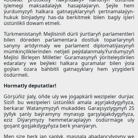
işlemegi maksadalaýyk hasaplaýaryn. Şeýle hem
ýurdumyzyň halkara gatnaşyklarynyň şertnamalaýyn-
hukuk binýadyny has-da berkitmek bilen bagly işleri
üstünlikli dowam etmeli.
Türkmenistanyň Mejlisiniň dürli ýurtlaryň parlamentleri
bilen döreden parlamentara dostluk toparlarynyň
sanyny artdyrmaly we parlament diplomatiýasynyň
mümkinçiliklerinden netijeli peýdalanmaly.Ýurdumyzyň
Mejlisi Birleşen Milletler Guramasynyň ýöriteleşdirilen
edaralary we beýleki halkara guramalar bilen ýola
goýlan özara bähbitli gatnaşyklary hem yzygiderli
ösdürmeli.
Hormatly deputatlar!
Görşüňiz ýaly, öňde uly we jogapkärli wezipeler durýar.
Siziň bu wezipeleri üstünlikli amala aşyrjakdygyňyza,
berkarar Watanymyzyň mukaddes Garaşsyzlygynyň 25
ýyllyk şanly baýramyny mynasyp garşylajakdygyňyza,
eziz Diýarymyzy hemmetaraplaýyn ösdürmäge uly
goşant goşjakdygyňyza berk ynanýaryn.
Men size berk jan saglyk, maşgala abadançylygyny we