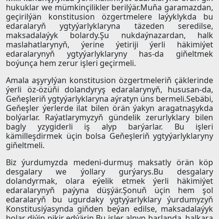
hukuklar we mümkinçilikler berilýär.Muňa garamazdan,
geçirilýän konstitusion özgertmelere laýyklykda bu
edaralaryň ygtyýarlyklaryna täzeden seredilse,
maksadalaýyk bolardy.Şu nukdaýnazardan, halk
maslahatlarynyň, ýerine ýetiriji ýerli häkimiýet
edaralarynyň ygtyýarlyklaryny has-da giňeltmek
boýunça hem zerur işleri geçirmeli.
Amala aşyrylýan konstitusion özgertmeleriň çäklerinde
ýerli öz-özüňi dolandyryş edaralarynyň, hususan-da,
Geňeşleriň ygtyýarlyklaryna aýratyn üns bermeli.Sebäbi,
Geňeşler ýerlerde ilat bilen örän ýakyn aragatnaşykda
bolýarlar. Raýatlarymyzyň gündelik zerurlyklary bilen
bagly yzygiderli iş alyp barýarlar. Bu işleri
kämilleşdirmek üçin bolsa Geňeşleriň ygtyýarlyklaryny
giňeltmeli.
Biz ýurdumyzda medeni-durmuş maksatly örän köp
desgalary we ýollary gurýarys.Bu desgalary
dolandyrmak, olara eýelik etmek ýerli häkimiýet
edaralarynyň paýyna düşýär.Şonuň üçin hem şol
edaralaryň bu ugurdaky ygtyýarlyklary ýurdumyzyň
Konstitusiýasynda giňden beýan edilse, maksadalaýyk
bolar diýip pikir edýärin.Bu işler alnyp barlanda, halkara