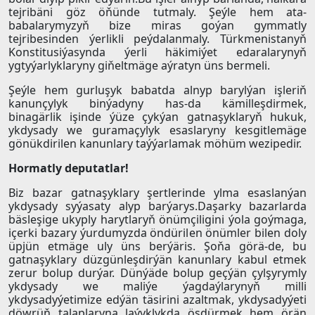
tejribäni göz öňünde tutmaly. Şeýle hem ata-
babalarymyzyň bize miras goýan gymmatly
tejribesinden ýerlikli peýdalanmaly. Türkmenistanyň
Konstitusiýasynda ýerli häkimiýet edaralarynyň
ygtyýarlyklaryny giňeltmäge aýratyn üns bermeli.
Şeýle hem gurluşyk babatda alnyp barylýan işleriň
kanunçylyk binýadyny has-da kämilleşdirmek,
binagärlik işinde ýüze çykýan gatnaşyklaryň hukuk,
ykdysady we guramaçylyk esaslaryny kesgitlemäge
gönükdirilen kanunlary taýýarlamak möhüm wezipedir.
Hormatly deputatlar!
Biz bazar gatnaşyklary şertlerinde ylma esaslanýan
ykdysady syýasaty alyp barýarys.Daşarky bazarlarda
bäsleşige ukyply harytlaryň önümçiligini ýola goýmaga,
içerki bazary ýurdumyzda öndürilen önümler bilen doly
üpjün etmäge uly üns berýäris. Şoňa görä-de, bu
gatnaşyklary düzgünleşdirýän kanunlary kabul etmek
zerur bolup durýar. Dünýäde bolup geçýän çylşyrymly
ykdysady we maliýe ýagdaýlarynyň milli
ykdysadyýetimize edýän täsirini azaltmak, ykdysadyýeti
döwrüň talaplaryna laýyklykda ösdürmek hem örän