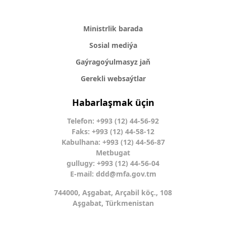
Ministrlik barada
Sosial mediýa
Gaýragoýulmasyz jaň
Gerekli websaýtlar
Habarlaşmak üçin
Telefon: +993 (12) 44-56-92
Faks: +993 (12) 44-58-12
Kabulhana: +993 (12) 44-56-87
Metbugat
gullugy: +993 (12) 44-56-04
E-mail:
ddd@mfa.gov.tm
744000, Aşgabat, Arçabil köç., 108
Aşgabat, Türkmenistan