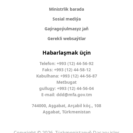
Ministrlik barada
Sosial mediýa
Gaýragoýulmasyz jaň
Gerekli websaýtlar
Habarlaşmak üçin
Telefon: +993 (12) 44-56-92
Faks: +993 (12) 44-58-12
Kabulhana: +993 (12) 44-56-87
Metbugat
gullugy: +993 (12) 44-56-04
E-mail:
ddd@mfa.gov.tm
744000, Aşgabat, Arçabil köç., 108
Aşgabat, Türkmenistan
Copyright © 2026. Türkmenistanyň Daşary işler