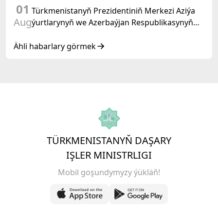
01
Türkmenistanyň Prezidentiniň Merkezi Aziýa
Aug
ýurtlarynyň we Azerbaýjan Respublikasynyň
döwlet Baştutanlarynyň resmi däl konsultatiw
duşuşygyndaky ÇYKYŞY
Ähli habarlary görmek
TÜRKMENISTANYŇ DAŞARY
IŞLER MINISTRLIGI
Mobil goşundymyzy ýükläň!