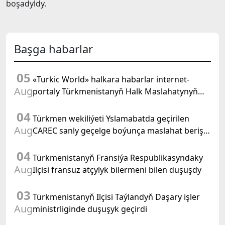
boşadyldy.
Başga habarlar
05
«Turkic World» halkara habarlar internet-
Aug
portaly Türkmenistanyň Halk Maslahatynyň
mejlisine taýýarlygy we onuň geçirilşini giňden
04
beýan eder
Türkmen wekiliýeti Yslamabatda geçirilen
Aug
CAREC sanly geçelge boýunça maslahat beriş
duşuşygyna gatnaşdy
04
Türkmenistanyň Fransiýa Respublikasyndaky
Aug
Ilçisi fransuz atçylyk bilermeni bilen duşuşdy
03
Türkmenistanyň Ilçisi Taýlandyň Daşary işler
Aug
ministrliginde duşuşyk geçirdi