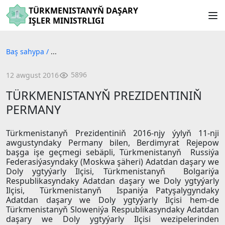
TÜRKMENISTANYŇ DAŞARY
IŞLER MINISTRLIGI
Baş sahypa
/
...
5896
12 awgust 2016
TÜRKMENISTANYŇ PREZIDENTINIŇ
PERMANY
Türkmenistanyň Prezidentiniň 2016-njy ýylyň 11-nji
awgustyndaky Permany bilen, Berdimyrat Rejepow
başga işe geçmegi sebäpli, Türkmenistanyň Russiýa
Federasiýasyndaky (Moskwa şäheri) Adatdan daşary we
Doly ygtyýarly Ilçisi, Türkmenistanyň Bolgariýa
Respublikasyndaky Adatdan daşary we Doly ygtyýarly
Ilçisi, Türkmenistanyň Ispaniýa Patyşalygyndaky
Adatdan daşary we Doly ygtyýarly Ilçisi hem-de
Türkmenistanyň Sloweniýa Respublikasyndaky Adatdan
daşary we Doly ygtyýarly Ilçisi wezipelerinden