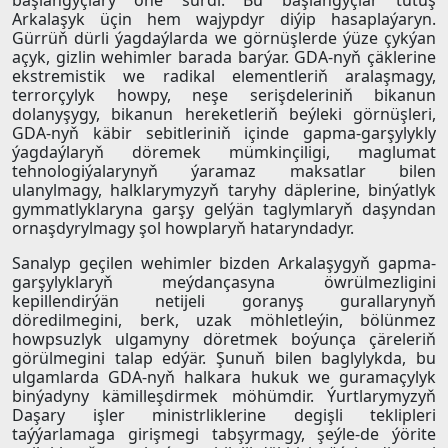
başlangyçlary öňe sürdi. Bu başlangyçlar tutuş
Arkalaşyk üçin hem wajypdyr diýip hasaplaýaryn.
Gürrüň dürli ýagdaýlarda we görnüşlerde ýüze çykýan
açyk, gizlin wehimler barada barýar. GDA-nyň çäklerine
ekstremistik we radikal elementleriň aralaşmagy,
terrorçylyk howpy, neşe serişdeleriniň bikanun
dolanyşygy, bikanun hereketleriň beýleki görnüşleri,
GDA-nyň käbir sebitleriniň içinde gapma-garşylykly
ýagdaýlaryň döremek mümkinçiligi, maglumat
tehnologiýalarynyň ýaramaz maksatlar bilen
ulanylmagy, halklarymyzyň taryhy däplerine, binýatlyk
gymmatlyklaryna garşy gelýän taglymlaryň daşyndan
ornaşdyrylmagy şol howplaryň hataryndadyr.
Sanalyp geçilen wehimler bizden Arkalaşygyň gapma-
garşylyklaryň meýdançasyna öwrülmezligini
kepillendirýän netijeli goranyş gurallarynyň
döredilmegini, berk, uzak möhletleýin, bölünmez
howpsuzlyk ulgamyny döretmek boýunça çäreleriň
görülmegini talap edýär. Şunuň bilen baglylykda, bu
ulgamlarda GDA-nyň halkara hukuk we guramaçylyk
binýadyny kämilleşdirmek möhümdir. Ýurtlarymyzyň
Daşary işler ministrliklerine degişli teklipleri
taýýarlamaga girişmegi tabşyrmagy, şeýle-de ýörite