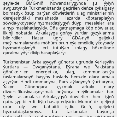
şeýle-de BMG-niň howandarlygynda şu ýylyň
awgustynda Türkmenistanda geçirilen deňze çykalgasy
bolmadyk ösüp barýan döwletleriň ulag ministrleriniň
derejesindäki maslahatda Hazarda köptaraplaýyn
söwda-ykdysady hyzmatdaşlygyň düýpli meseleleri ara
alnyp maslahatlaşyldy. Oňa gatnaşmaga köp döwletler,
ilkinji nobatda, Arkalaşyga goňşy ýurtlar gyzyklanma
bildirdiler. Hazar ugry GDA-nyň geljekki
meýilnamalarynda möhüm orun eýelemelidir, ykdysady
hyzmatdaşlygyň ileri tutulýan zolagy hökmünde
garalmalydyr diýip hasaplaýarys.
Türkmenistan Arkalaşygyň günorta ugrunda ýerleşýän
ýurtlara — Owganystana, Eýrana we Pakistana
gönükdirilen energetika, ulag, kommunikasiýa
taslamalarynyň başyny başlady hem-de olary amala
aşyrýar. Hindi ummanyna, Pars aýlagynyň ýurtlaryna,
Ýakyn Gündogara çykmak arkaly olary
diwersifikasiýalaşdyrmak boýunça meýilnamalar bar.
Şeýle taslamalara Arkalaşygyň döwletleri hem işjeň
gatnaşyp bilerdi diýip hasap edýärin. Munuň özi geljegi
örän uly we bähbitli işdir. Geliň, geljekki
hyzmatdaşlarymyza bu taslamalar boýunça
gatnaşyklaryň köptaraplaýyn guralyny işe girizmegi