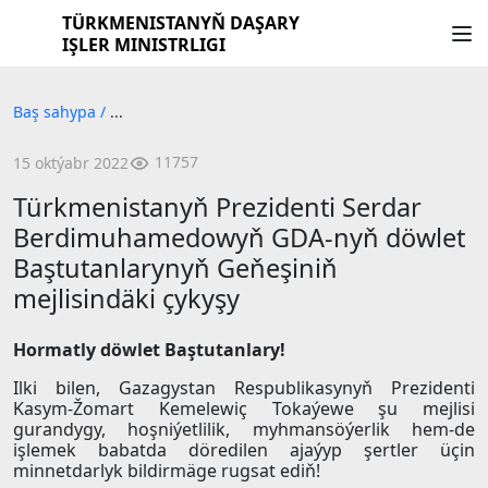
TÜRKMENISTANYŇ DAŞARY
IŞLER MINISTRLIGI
Baş sahypa
/
...
11757
15 oktýabr 2022
Türkmenistanyň Prezidenti Serdar
Berdimuhamedowyň GDA-nyň döwlet
Baştutanlarynyň Geňeşiniň
mejlisindäki çykyşy
Hormatly döwlet Baştutanlary!
Ilki bilen, Gazagystan Respublikasynyň Prezidenti
Kasym-Žomart Kemelewiç Tokaýewe şu mejlisi
gurandygy, hoşniýetlilik, myhmansöýerlik hem-de
işlemek babatda döredilen ajaýyp şertler üçin
minnetdarlyk bildirmäge rugsat ediň!