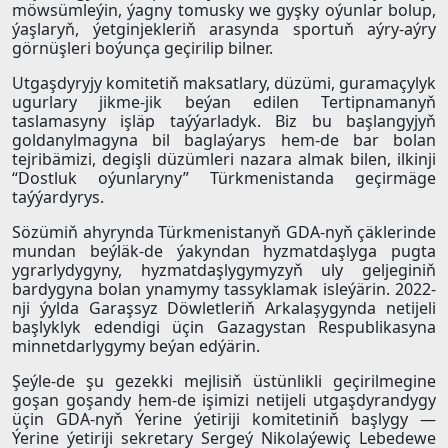
möwsümleýin, ýagny tomusky we gyşky oýunlar bolup,
ýaşlaryň, ýetginjekleriň arasynda sportuň aýry-aýry
görnüşleri boýunça geçirilip bilner.
Utgaşdyryjy komitetiň maksatlary, düzümi, guramaçylyk
ugurlary jikme-jik beýan edilen Tertipnamanyň
taslamasyny işläp taýýarladyk. Biz bu başlangyjyň
goldanylmagyna bil baglaýarys hem-de bar bolan
tejribämizi, degişli düzümleri nazara almak bilen, ilkinji
“Dostluk oýunlaryny” Türkmenistanda geçirmäge
taýýardyrys.
Sözümiň ahyrynda Türkmenistanyň GDA-nyň çäklerinde
mundan beýläk-de ýakyndan hyzmatdaşlyga pugta
ygrarlydygyny, hyzmatdaşlygymyzyň uly geljeginiň
bardygyna bolan ynamymy tassyklamak isleýärin. 2022-
nji ýylda Garaşsyz Döwletleriň Arkalaşygynda netijeli
başlyklyk edendigi üçin Gazagystan Respublikasyna
minnetdarlygymy beýan edýärin.
Şeýle-de şu gezekki mejlisiň üstünlikli geçirilmegine
goşan goşandy hem-de işimizi netijeli utgaşdyrandygy
üçin GDA-nyň Ýerine ýetiriji komitetiniň başlygy —
Ýerine ýetiriji sekretary Sergeý Nikolaýewiç Lebedewe