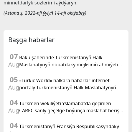
minnetdarlyk sözlerimi aýdýaryn.
(Astana ş, 2022-nji ýylyň 14-nji oktýabry)
Başga habarlar
07
Baku şäherinde Türkmenistanyň Halk
Aug
Maslahatynyň nobatdaky mejlisiniň ähmiýetine
we BMG-niň «Halkara hukugyň ýyly, 2028» atly
05
Kararnamasyna bagyşlanan maslahat geçirildi
«Turkic World» halkara habarlar internet-
Aug
portaly Türkmenistanyň Halk Maslahatynyň
mejlisine taýýarlygy we onuň geçirilşini giňden
04
beýan eder
Türkmen wekiliýeti Yslamabatda geçirilen
Aug
CAREC sanly geçelge boýunça maslahat beriş
duşuşygyna gatnaşdy
04
Türkmenistanyň Fransiýa Respublikasyndaky