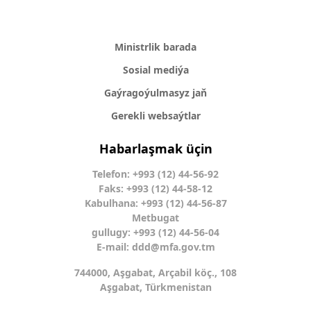
Ministrlik barada
Sosial mediýa
Gaýragoýulmasyz jaň
Gerekli websaýtlar
Habarlaşmak üçin
Telefon: +993 (12) 44-56-92
Faks: +993 (12) 44-58-12
Kabulhana: +993 (12) 44-56-87
Metbugat
gullugy: +993 (12) 44-56-04
E-mail:
ddd@mfa.gov.tm
744000, Aşgabat, Arçabil köç., 108
Aşgabat, Türkmenistan