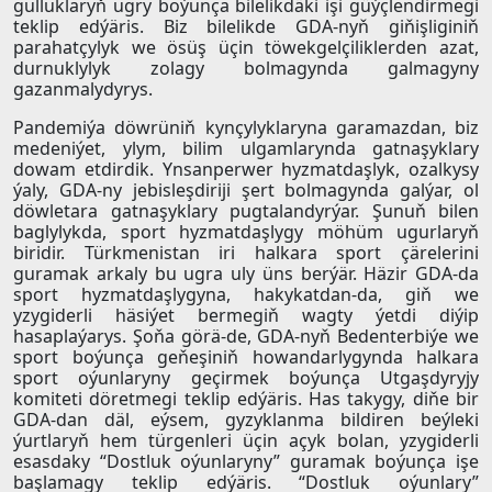
gulluklaryň ugry boýunça bilelikdäki işi güýçlendirmegi
teklip edýäris. Biz bilelikde GDA-nyň giňişliginiň
parahatçylyk we ösüş üçin töwekgelçiliklerden azat,
durnuklylyk zolagy bolmagynda galmagyny
gazanmalydyrys.
Pandemiýa döwrüniň kynçylyklaryna garamazdan, biz
medeniýet, ylym, bilim ulgamlarynda gatnaşyklary
dowam etdirdik. Ynsanperwer hyzmatdaşlyk, ozalkysy
ýaly, GDA-ny jebisleşdiriji şert bolmagynda galýar, ol
döwletara gatnaşyklary pugtalandyrýar. Şunuň bilen
baglylykda, sport hyzmatdaşlygy möhüm ugurlaryň
biridir. Türkmenistan iri halkara sport çärelerini
guramak arkaly bu ugra uly üns berýär. Häzir GDA-da
sport hyzmatdaşlygyna, hakykatdan-da, giň we
yzygiderli häsiýet bermegiň wagty ýetdi diýip
hasaplaýarys. Şoňa görä-de, GDA-nyň Bedenterbiýe we
sport boýunça geňeşiniň howandarlygynda halkara
sport oýunlaryny geçirmek boýunça Utgaşdyryjy
komiteti döretmegi teklip edýäris. Has takygy, diňe bir
GDA-dan däl, eýsem, gyzyklanma bildiren beýleki
ýurtlaryň hem türgenleri üçin açyk bolan, yzygiderli
esasdaky “Dostluk oýunlaryny” guramak boýunça işe
başlamagy teklip edýäris. “Dostluk oýunlary”