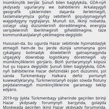
mümkinçilik berýär. Şunuň bilen baglylykda, GDA-nyň
ykdysady ugurlaryny we bähbitlerini Arkalaşygyň
geografik çäklerinden daşarda ilerletmegiň,
taslamalarymyza goňşy sebitleriň goşulyşmagynyň
wajypdygyny nygtaýarys. Munuň özi, ilkinji nobatda,
üstaşyr ulag düzümleriniň döredilmegine, energiýa
serişdeleriniň iberilmeginiň giňeldilmegine, täze
kommunikasiýalaryň çekilmegine degişlidir.
Hususan-da, bu ugurda Hazar sebitinde hyzmatdaşlyk
etmegiň hem-de bu ýerde dünýä ummanyna göni
çykalgasy bolmadyk döwletleriň gatnaşmagynda
utgaşykly döwrebap logistikany döretmegiň uly
mümkinçiliklerini görýäris. Biziň ýurtlarymyzyň köpüsi
hut şu topara degişlidir. Şunuň bilen baglylykda, GDA-
nyň bähbitlerine Hazar deňzindäki port düzümini, şol
sanda Türkmenbaşy Halkara deňiz portunyň
kuwwatlyklaryny, Türkmenistanyň ösýän söwda flotuny
peýdalanmagyň mümkinçiliklerine garamagy teklip
edýäris.
2019-njy ýylda Türkmenbaşy şäherinde geçirilen birinji
Hazar ykdysady forumynyň barşynda, golaýda
Moskwada geçirilen ikinji Hazar ykdysady forumynda,