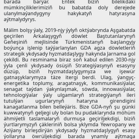
barada barýar. Entek biziň bilelikdäki
mümkinçiliklerimiziň bu babatda doly derejede
ulanylmaýandygyny hakykatyň hatyrasyna
aýtmalydyrys.
Mälim bolşy ýaly, 2019-njy ýylyň oktýabrynda Aşgabatda
geçirilen Arkalaşygyň döwlet Baştutanlarynyň
Geňeşiniň mejlisinde Türkmenistanyň başlangyjy
boýunça işlenip taýýarlanylan GDA agza döwletleriň
strategik ykdysady hyzmatdaşlygy hakynda Jarnama gol
çekildi. Bu resminama biraz soň kabul edilen 2030-njy
ýyla çenli ykdysady ösüşiň Strategiýasynyň esasyny
düzüp, biziň hyzmatdaşlygymyza we işewür
gatnaşyklarymyza täze itergi berdi. Ulag, ýangyç-
energetika toplumy, aragatnaşyk, kommunikasiýalar,
senagat taýdan ýakynlaşmak, söwda, innowasiýalar,
tehnologiýalar ýaly ulgamlaryň strategiýanyň ileri
tutulýan ugurlarynyň hataryna girendigini
kanagatlanma bilen belleýäris. Bize GDA-nyň şu günki
kuwwatynyň geljegi uly bolan bu pudaklarynda möhüm
ähmiýetli taslamalaryň durmuşa geçiriljekdigi, biziň
ýurtlarymyzyň çäkleriniň bolsa yklymda Ýewropany we
Aziýany birleşdirýän ykdysady hyzmatdaşlygyň esasy
ýollaryna öwrüljekdigi barada ynamly aýtmaga