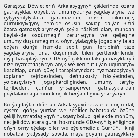
Garaşsyz Döwletleriň Arkalaşygynyň çäklerinde özara
gatnaşyklar, obýektiw umumydünýä ýagdaýlaryna we
çylşyrymlylyklara garamazdan, meniň pikirimçe,
durnuklylygyny hem-de ösüşini saklap galýar. Biziň
özara gatnaşyklarymyzyň şeýle häsiýeti olary mundan
beýläk-de ösdürmegiň zerurlygyna we geljegine
umumy düşünmegimiz, oňyn, ylalaşykly jogaplary talap
edýän dünýä hem-de sebit gün tertibiniň täze
ýagdaýlaryna oňat düşünmek bilen şertlendirilendir
diýip hasaplaýaryn. GDA-nyň çäklerindäki gatnaşyklaryň
bize hyzmatdaşlygyň anyk we ileri tutulýan ugurlaryny
kesgitläp, onuň güýçli taraplaryndan: hyzmatdaşlygyň
toplanan tejribesinden, deňhukukly häsiýetinden,
ýolbaşçylaryň jogapkärçiliginden, umumy taryhy
tejribeden, çuňňur ynsanperwer gatnaşyklardan
peýdalanmaga mümkinçilik berýändigine ynanýaryn.
Bu ýagdaýlar diňe bir Arkalaşygyň döwletleri üçin däl,
eýsem, goňşy ýurtlar we sebitler babatda-da özüne
çekiji hyzmatdaşlygyň nusgasy bolup, geljekde möhüm,
netijeli döwletara gural hökmünde GDA-nyň işjeňliginde
oňyn orny eýeläp biler we eýelemelidir. Gürrüň, ilkinji
nobatda, ykdysady, söwda, maýa goýum gatnaşyklary