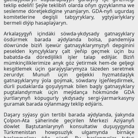
teklip edeliň! Şeýle teklibiň olarda oňyn gyzyklanma we
seslenme döretjekdigine ynanýaryn. GDA-nyň ugurdaş
komitetlerine degişli tabşyryklary, ygtyýarlyklary
bermeli diýip hasaplaýaryn.
Arkalaşygyň içindäki söwda-ykdysady gatnaşyklary
ösdürmek barada aýdylanda bolsa, pandemiýa
döwründe biziň işewür gatnaşyklarymyzyň depginini
peselden kynçylyklary çalt ýeňip geçmek üçin bu
babatda-da döredijilikli işler talap edilýär. Biziň
mümkinçiliklerimize anyk göz ýetirmek hem-de geljegi
kesgitlemek üçin garaýyşlarymyza täzeden seretmek
zerurdyr. Munuň üçin geljekki hyzmatdaşlyk
gatnaşyklaryny ýola goýmak, söwdany işjeňleşdirmek,
dürli pudaklarda goşulyşmak bilen bagly gatnaşyklary
pugtalandyrmak üçin meýdança hökmünde GDA
ýurtlarynyň köpugurly ykdysady sergi-ýarmarkasyny
guramak barada oýlanmagy teklip edýäris.
Daşary syýasy gün tertibi barada aýdylanda, ýakynda
Çolpon-Ata şäherinde geçirilen Merkezi Aziýanyň
döwlet Baştutanlarynyň konsultatiw duşuşygynda
Türkmenistan howpsuzlyk ulgamynda birnäçe