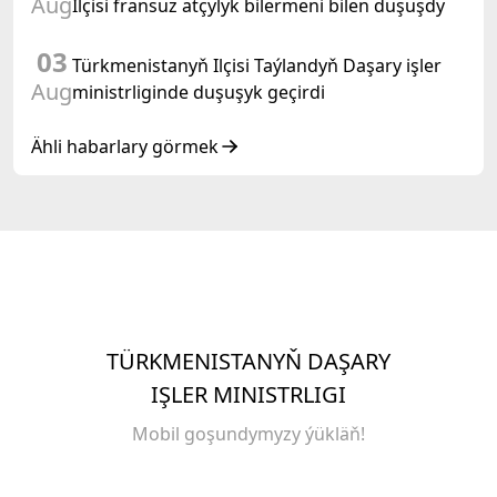
Aug
Ilçisi fransuz atçylyk bilermeni bilen duşuşdy
03
Türkmenistanyň Ilçisi Taýlandyň Daşary işler
Aug
ministrliginde duşuşyk geçirdi
Ähli habarlary görmek
TÜRKMENISTANYŇ DAŞARY
IŞLER MINISTRLIGI
Mobil goşundymyzy ýükläň!