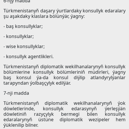
6-njy madda
Türkmenistanyň daşary ýurtlardaky konsullyk edaralary
şu aşakdaky klaslara bölünýär, ýagny:
- baş konsullyklar;
- konsullyklar;
- wise konsullyklar;
- konsullyk agentlikleri.
Türkmenistanyň diplomatik wekilhanalarynyň konsullyk
bölümlerine konsullyk bölümleriniň müdirleri, ýagny
baş konsul ýa-da konsul diýlip atlandyrylýanlar
tarapyndan ýolbaşçylyk edilýär.
7-nji madda
Türkmenistanyň diplomatik wekilhanalarynyň ýok
döwletlerinde, konsullyk edarasynyň ýerleşýän
döwletiniň razyçylyk bermegi bilen konsullyk
edaralarynyň üstüne diplomatik wezipeler hem
ýüklenilip bilner.