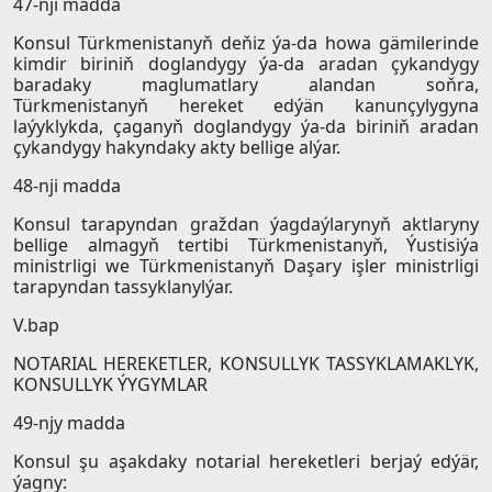
47-nji madda
Konsul Türkmenistanyň deňiz ýa-da howa gämilerinde
kimdir biriniň doglandygy ýa-da aradan çykandygy
baradaky maglumatlary alandan soňra,
Türkmenistanyň hereket edýän kanunçylygyna
laýyklykda, çaganyň doglandygy ýa-da biriniň aradan
çykandygy hakyndaky akty bellige alýar.
48-nji madda
Konsul tarapyndan graždan ýagdaýlarynyň aktlaryny
bellige almagyň tertibi Türkmenistanyň, Ýustisiýa
ministrligi we Türkmenistanyň Daşary işler ministrligi
tarapyndan tassyklanylýar.
V.bap
NOTARIAL HEREKETLER, KONSULLYK TASSYKLAMAKLYK,
KONSULLYK ÝYGYMLAR
49-njy madda
Konsul şu aşakdaky notarial hereketleri berjaý edýär,
ýagny: