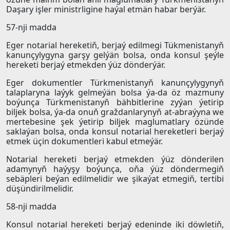
Daşary işler ministrligine haýal etmän habar berýär.
57-nji madda
Eger notarial hereketiň, berjaý edilmegi Tükmenistanyň
kanunçylygyna garşy gelýän bolsa, onda konsul şeýle
hereketi berjaý etmekden ýüz dönderýär.
Eger dokumentler Türkmenistanyň kanunçylygynyň
talaplaryna laýyk gelmeýän bolsa ýa-da öz mazmuny
boýunça Türkmenistanyň bähbitlerine zyýan ýetirip
biljek bolsa, ýa-da onuň graždanlarynyň at-abraýyna we
mertebesine şek ýetirip biljek maglumatlary özünde
saklaýan bolsa, onda konsul notarial hereketleri berjaý
etmek üçin dokumentleri kabul etmeýär.
Notarial hereketi berjaý etmekden ýüz dönderilen
adamynyň haýyşy boýunça, oňa ýüz döndermegiň
sebäpleri beýan edilmelidir we şikaýat etmegiň, tertibi
düşündirilmelidir.
58-nji madda
Konsul notarial hereketi berjaý edeninde iki döwletiň,