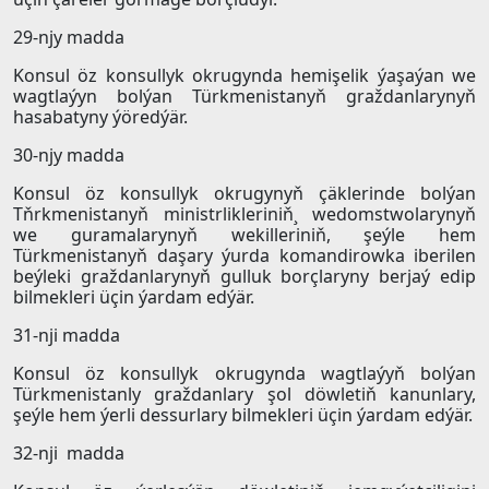
29-njy madda
Konsul öz konsullyk okrugynda hemişelik ýaşaýan we
wagtlaýyn bolýan Türkmenistanyň graždanlarynyň
hasabatyny ýöredýär.
30-njy madda
Konsul öz konsullyk okrugynyň çäklerinde bolýan
Tňrkmenistanyň ministrlikleriniň¸ wedomstwolarynyň
we guramalarynyň wekilleriniň, şeýle hem
Türkmenistanyň daşary ýurda komandirowka iberilen
beýleki graždanlarynyň gulluk borçlaryny berjaý edip
bilmekleri üçin ýardam edýär.
31-nji madda
Konsul öz konsullyk okrugynda wagtlaýyň bolýan
Türkmenistanly graždanlary şol döwletiň kanunlary,
şeýle hem ýerli dessurlary bilmekleri üçin ýardam edýär.
32-nji madda