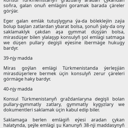
Konsul Türkmenistanyň graždany aradan çykandan
soňra, galan onuň emlägini goramak barada çäreler
görýär.
Eger galan emläk tutuşlygyna ýa-da bölekleýin zaýa
bolup başlan zatlardan ybarat bolsa, şonuň ýaly-da ony
saklamaklyk çakdan aşa gymmat düşýän bolsa,
mirasdüşer bilen ylalaşyp konsulyň şol emlägi satmaga
we düşen pullary degişli eýesine ibermäge hukugy
bardyr.
39-njy madda
Miras goýlan emlägi Türkmenistanda ýerleşýän
mirasdüşerlere bermek üçin konsulyň zerur çäreleri
görmäge haky bardyr.
40-njy madda
Konsul Türkmenistanyň graždanlaryna degişli bolan
pullary-gymmatly zatlary, gymmatly kygyzlary we
dokumentleri saklamak üçin kabul edip biler.
Saklamaga berlen emlägiň eýesi aradan çykan
halatynda, şeýle emlägi şu Kanunyň 38-nji maddasynyň