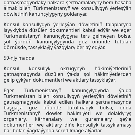
gatnaşmagyndaky halkara şertnamalaryny hem hasaba
almak bilen, Türkmenistanyň we konsullygyň ýerleşýän
döwletiniň kanunçylygyny goldanýar.
Konsul konsullygyň ýerleşýän döwletiniň talaplaryna
laýyklykda düzülen dokumentleri kabul edýär we eger
Türkmenistanyň kanunçylygyna ters gelmeýän bolsa,
şol ýurduň kanunçylygynda göz öňünde tutulan
görnüşde, tassyklaýjy ýazgylary berjaý edýär.
59-njy madda
Konsul konsullyk okrugynyň häkimiýetleriniň
gatnaşmagynda düzülen ýa-da şol häkimiýetlerden
gelip çykýan dokumentleri we aktlary tassyklaýar.
Eger Türkmenistanyň kanunçylygynda ýa-da
Türkmenistan bilen konsullygyň ýerleşýän döwletiniň
gatnaşmagynda kabul edilen halkara şertnamasynda
başgaça göz öňünde tutulmadyk bolsa, onda
Türkmenistanyň döwlet häkimiýeti we dolaldyryş
organlary, kärhanalary we guramalary şeýle
dokumentleri we aktlary diňe konsullyk tassyklamasy
bar bolan ýagdaýynda seredilmäge alýarlar.