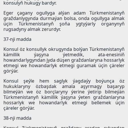
konsulyň hukugy bardyr.
Eger çagany ogullyga alýan adam Türkmenistanyň
graždanlygynda durmaýan bolsa, onda ogullyga almak
üçin Türkmenistanyň şoňa ygtyýarly organynyň
rugsadyny almak zerurdyr.
37-nji madda
Konsul öz konsullyk okrugynda bolýan Türkmenistanyň
kämillik ýaşyna ýetmedik, ata-enesiniň
howandarlygyndan jyda düşen graždanlaryna hossarlyk
etmegi we howandarlyk etmegi guramak üçin çäreler
görýär.
Konsul şeýle hem saglyk ýagdaýy boýunça öz
hukuklaryny özbaşdak amala aşyrmagy başaryp
bilmeýän we öz borçlaryny ýerine ýetirip bilmeýän
Türkmenistanyň kämillik ýaşyna ýeten graždanlaryna
hossarlyk we howandarlyk etmegi bellemek üçin
çäreler görýär.
38-nji madda