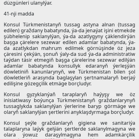
düzgünleri ulanylýar.
41-nji madda
Konsul Türkmenistanyň tussag astyna alnan (tussag
edilen) graždany babatynda, ýa-da jenaýat işini etmekde
şübhelenip saklanylýan, ýa-da azatlygyny çäklendirýän
başga çärelere sezewar edilen adamlar babatynda, ýa-
da azatlykdan mahrum edilmek görnüşinde öz jeza
çäresini çekýän, şonuň ýaly-da sud ýa-da administratiw
taýdan täsir etmegiň başga çärelerine sezewar edilýän
adamlar babatynda konsullyk edaranyň ýerleşýän
döwletiniň kanunlarynyň, we Türkmenistan bilen şol
döwletleriň arasynda baglaşylan şertnamalaryň berjaý
edilişine gözegçilik etmäge borçludyr.
Konsul gyzyklanýaň taraplaryň haýyşy we öz
inisiatiwasy boýunça Türkmenistanyň graždanlarynyň
tussaglykda saklanylýan ýerlerine baryp görmäge we
olaryň saklanylýan şertlerini anyklaşdyrmaga borçludyr.
Konsul şeýle graždanlaryň gigiena we sanitariýa
talaplaryna laýyk gelýän şertlerde saklanylmagyna we
olara ýowuz daraşylmagyna hem adamkärçilik