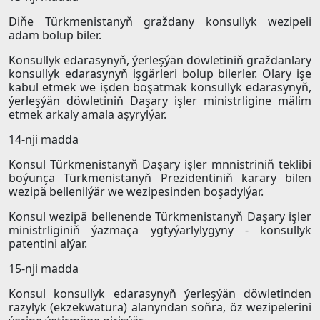
Diňe Türkmenistanyň graždany konsullyk wezipeli
adam bolup biler.
Konsullyk edarasynyň, ýerleşýän döwletiniň graždanlary
konsullyk edarasynyň işgärleri bolup bilerler. Olary işe
kabul etmek we işden boşatmak konsullyk edarasynyň,
ýerleşýän döwletiniň Daşary işler ministrligine mälim
etmek arkaly amala aşyrylýar.
14-nji madda
Konsul Türkmenistanyň Daşary işler mnnistriniň teklibi
boýunça Türkmenistanyň Prezidentiniň karary bilen
wezipä bellenilýär we wezipesinden boşadylýar.
Konsul wezipä bellenende Türkmenistanyň Daşary işler
ministrliginiň ýazmaça ygtyýarlylygyny - konsullyk
patentini alýar.
15-nji madda
Konsul konsullyk edarasynyň ýerleşýän döwletinden
razylyk (ekzekwatura) alanyndan soňra, öz wezipelerini