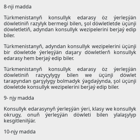
8-nji madda
Türkmenistanyň konsullyk edarasy öz ýerleşýän
döwletiniň razylyk bermegi bilen, şol döwletletde üçünji
döwletletiň, adyndan konsullyk wezipelerini berjaý edip
biler.
Türkmenistanyň, adyndan konsullyk wezipelerini üçünji
bir döwletde ýerleşýän daşary döwletlerň konsullyk
edarasy hem berjaý edip biler.
Türkmenistanyň konsullyk edarasy öz ýerleşýän
döwletiniň razyçylygy bilen we üçünji döwlet
tarapyndan garşylygy bolmadyk ýagdaýynda, şol üçünji
döwletde konsullyk wezipelerini berjaý edip biler.
9- njy madda
Konsullyk edarasynyň ýerleşýän ýeri, klasy we konsullyk
okrugy, onuň ýerleşýän döwleti bilen ylalaşylyp
kesgitlenilýär.
10-njy madda