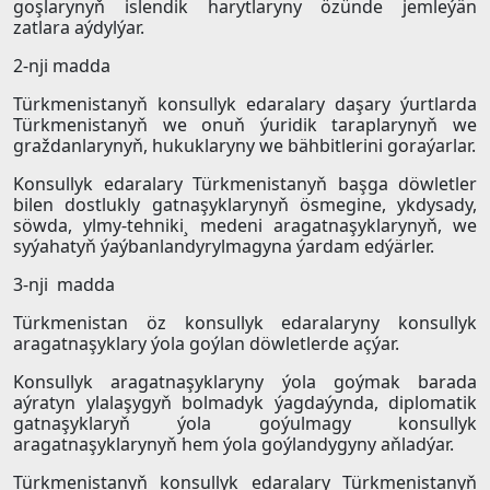
goşlarynyň islendik harytlaryny özünde jemleýän
zatlara aýdylýar.
2-nji madda
Türkmenistanyň konsullyk edaralary daşary ýurtlarda
Türkmenistanyň we onuň ýuridik taraplarynyň we
graždanlarynyň, hukuklaryny we bähbitlerini goraýarlar.
Konsullyk edaralary Türkmenistanyň başga döwletler
bilen dostlukly gatnaşyklarynyň ösmegine, ykdysady,
söwda, ylmy-tehniki¸ medeni aragatnaşyklarynyň, we
syýahatyň ýaýbanlandyrylmagyna ýardam edýärler.
3-nji madda
Türkmenistan öz konsullyk edaralaryny konsullyk
aragatnaşyklary ýola goýlan döwletlerde açýar.
Konsullyk aragatnaşyklaryny ýola goýmak barada
aýratyn ylalaşygyň bolmadyk ýagdaýynda, diplomatik
gatnaşyklaryň ýola goýulmagy konsullyk
aragatnaşyklarynyň hem ýola goýlandygyny aňladýar.
Türkmenistanyň konsullyk edaralary Türkmenistanyň