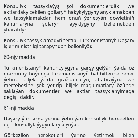
Konsullyk tassyklaýyş şol dokumentlerdäki we
aktlardaky çekilen gollaryň hakykylygyny anyklamakdan
we tassyklamakdan hem onuň ýerleşýän döwletiniň
kanunlaryna şolaryň laýyklygyny bellemekden
ybaratdyr.
Konsullyk tassyklamagyň tertibi Türkmenistanyň Daşary
işler ministrligi tarapyndan bellenilýär.
60-njy madda
Türkmenistanyň kanunçylygyna garşy gelýän ýa-da öz
mazmuny boýunça Türkmenistanyň bähbitlerine zeper
ýetirip biljek ýa-da graždanlaryň, at-abraýyna we
mertebesine şek ýetirip biljek maglumatlary özünde
saklaýan dokumentler we aktlar tassyklanylmaga
degişli däldir.
61-nji madda
Daşary ýurtlarda ýerine ýetirilýän konsullyk hereketleri
üçin lonsullyk ýygymlary alynýar.
Görkezilen hereketleri ýerine ýetirmek bilen