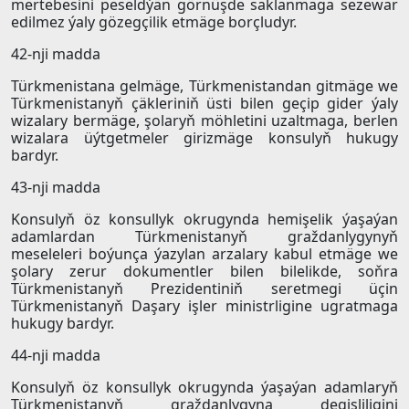
mertebesini peseldýän görnüşde saklanmaga sezewar
edilmez ýaly gözegçilik etmäge borçludyr.
42-nji madda
Türkmenistana gelmäge, Türkmenistandan gitmäge we
Türkmenistanyň çäkleriniň üsti bilen geçip gider ýaly
wizalary bermäge, şolaryň möhletini uzaltmaga, berlen
wizalara üýtgetmeler girizmäge konsulyň hukugy
bardyr.
43-nji madda
Konsulyň öz konsullyk okrugynda hemişelik ýaşaýan
adamlardan Türkmenistanyň graždanlygynyň
meseleleri boýunça ýazylan arzalary kabul etmäge we
şolary zerur dokumentler bilen bilelikde, soňra
Türkmenistanyň Prezidentiniň seretmegi üçin
Türkmenistanyň Daşary işler ministrligine ugratmaga
hukugy bardyr.
44-nji madda
Konsulyň öz konsullyk okrugynda ýaşaýan adamlaryň
Türkmenistanyň graždanlygyna degişliligini