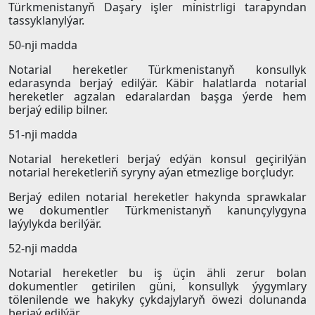
Türkmenistanyň Daşary işler ministrligi tarapyndan
tassyklanylýar.
50-nji madda
Notarial hereketler Türkmenistanyň konsullyk
edarasynda berjaý edilýär. Käbir halatlarda notarial
hereketler agzalan edaralardan başga ýerde hem
berjaý edilip bilner.
51-nji madda
Notarial hereketleri berjaý edýän konsul geçirilýän
notarial hereketleriň syryny aýan etmezlige borçludyr.
Berjaý edilen notarial hereketler hakynda sprawkalar
we dokumentler Türkmenistanyň kanunçylygyna
laýylykda berilýär.
52-nji madda
Notarial hereketler bu iş üçin ähli zerur bolan
dokumentler getirilen güni, konsullyk ýygymlary
tölenilende we hakyky çykdajylaryň öwezi dolunanda
berjaý edilýär.