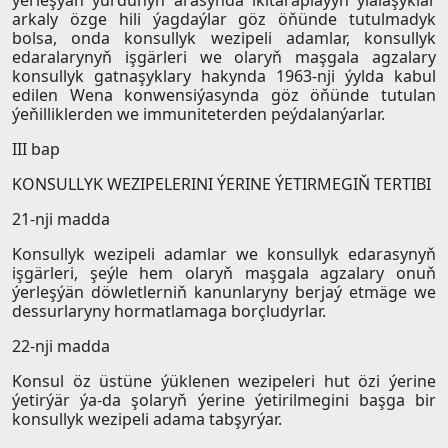
ýerleşýän ýurdunyň arasynda ikitaraplaýyn ylalaşyklar
arkaly özge hili ýagdaýlar göz öňünde tutulmadyk
bolsa, onda konsullyk wezipeli adamlar, konsullyk
edaralarynyň işgärleri we olaryň maşgala agzalary
konsullyk gatnaşyklary hakynda 1963-nji ýylda kabul
edilen Wena konwensiýasynda göz öňünde tutulan
ýeňilliklerden we immuniteterden peýdalanýarlar.
III bap
KONSULLYK WEZIPELERINI ÝERINE ÝETIRMEGIŇ TERTIBI
21-nji madda
Konsullyk wezipeli adamlar we konsullyk edarasynyň
işgärleri, şeýle hem olaryň maşgala agzalary onuň
ýerleşýän döwletlerniň kanunlaryny berjaý etmäge we
dessurlaryny hormatlamaga borçludyrlar.
22-nji madda
Konsul öz üstüne ýüklenen wezipeleri hut özi ýerine
ýetirýär ýa-da şolaryň ýerine ýetirilmegini başga bir
konsullyk wezipeli adama tabşyrýar.