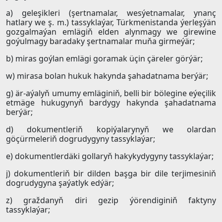
a) geleşikleri (şertnamalar, wesýetnamalar, ynanç
hatlary we ş. m.) tassyklaýar, Türkmenistanda ýerleşýän
gozgalmaýan emlägiň elden alynmagy we girewine
goýulmagy baradaky şertnamalar muňa girmeýär;
b) miras goýlan emlägi goramak üçin çäreler görýär;
w) mirasa bolan hukuk hakynda şahadatnama berýär;
g) är-aýalyň umumy emläginiň, belli bir bölegine eýeçilik
etmäge hukugynyň bardygy hakynda şahadatnama
berýär;
d) dokumentleriň kopiýalarynyň we olardan
göçürmeleriň dogrudygyny tassyklaýar;
e) dokumentlerdäki gollaryň hakykydygyny tassyklaýar;
j) dokumentleriň bir dilden başga bir dile terjimesiniň
dogrudygyna şaýatlyk edýär;
z) graždanyň diri gezip ýörendiginiň faktyny
tassyklaýar;