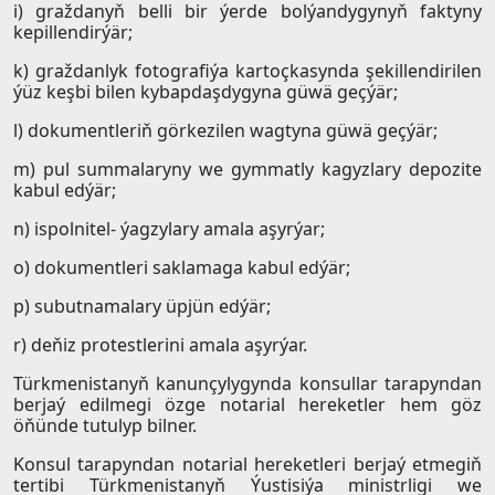
i) graždanyň belli bir ýerde bolýandygynyň faktyny
kepillendirýär;
k) graždanlyk fotografiýa kartoçkasynda şekillendirilen
ýüz keşbi bilen kybapdaşdygyna güwä geçýär;
l) dokumentleriň görkezilen wagtyna güwä geçýär;
m) pul summalaryny we gymmatly kagyzlary depozite
kabul edýär;
n) ispolnitel- ýagzylary amala aşyrýar;
o) dokumentleri saklamaga kabul edýär;
p) subutnamalary üpjün edýär;
r) deňiz protestlerini amala aşyrýar.
Türkmenistanyň kanunçylygynda konsullar tarapyndan
berjaý edilmegi özge notarial hereketler hem göz
öňünde tutulyp bilner.
Konsul tarapyndan notarial hereketleri berjaý etmegiň
tertibi Türkmenistanyň Ýustisiýa ministrligi we