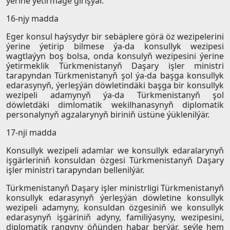
ýerine ýetirmäge girişýär.
16-njy madda
Eger konsul haýsydyr bir sebäplere görä öz wezipelerini
ýerine ýetirip bilmese ýa-da konsullyk wezipesi
wagtlaýyn boş bolsa, onda konsulyň wezipesini ýerine
ýetirmeklik Türkmenistanyň Daşary işler ministri
tarapyndan Türkmenistanyň şol ýa-da başga konsullyk
edarasynyň, ýerleşýän döwletindäki başga bir konsullyk
wezipeli adamynyň ýa-da Türkmenistanyň şol
döwletdäki dimlomatik wekilhanasynyň diplomatik
personalynyň agzalarynyň biriniň üstüne ýüklenilýär.
17-nji madda
Konsullyk wezipeli adamlar we konsullyk edaralarynyň
işgärleriniň konsuldan özgesi Türkmenistanyň Daşary
işler ministri tarapyndan bellenilýär.
Türkmenistanyň Daşary işler ministrligi Türkmenistanyň
konsullyk edarasynyň ýerleşýän döwletine konsullyk
wezipeli adamyny, konsuldan özgesiniň we konsullyk
edarasynyň işgäriniň adyny, familiýasyny, wezipesini,
diplomatik rangyny öňünden habar berýär, şeýle hem