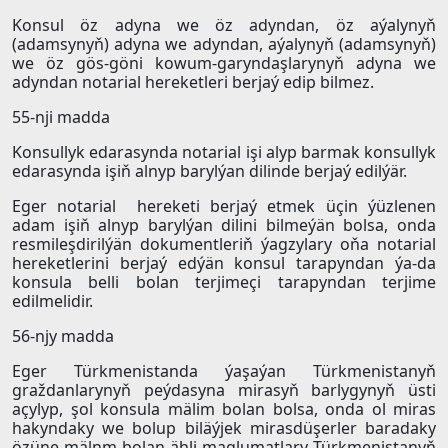
Konsul öz adyna we öz adyndan, öz aýalynyň
(adamsynyň) adyna we adyndan, aýalynyň (adamsynyň)
we öz gös-göni kowum-garyndaşlarynyň adyna we
adyndan notarial hereketleri berjaý edip bilmez.
55-nji madda
Konsullyk edarasynda notarial işi alyp barmak konsullyk
edarasynda işiň alnyp barylýan dilinde berjaý edilýär.
Eger notarial hereketi berjaý etmek üçin ýüzlenen
adam işiň alnyp barylýan dilini bilmeýän bolsa, onda
resmileşdirilýän dokumentleriň ýagzylary oňa notarial
hereketlerini berjaý edýän konsul tarapyndan ýa-da
konsula belli bolan terjimeçi tarapyndan terjime
edilmelidir.
56-njy madda
Eger Türkmenistanda ýaşaýan Türkmenistanyň
graždanlarynyň peýdasyna mirasyň barlygynyň üsti
açylyp, şol konsula mälim bolan bolsa, onda ol miras
hakyndaky we bolup biläýjek mirasdüşerler baradaky
özüne mälnm bolan ähli maglumatlary Türkmenistanyň