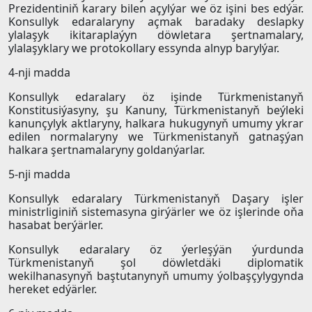
Prezidentiniň karary bilen açylýar we öz işini bes edýär.
Konsullyk edaralaryny açmak baradaky deslapky
ylalaşyk ikitaraplaýyn döwletara şertnamalary,
ylalaşyklary we protokollary essynda alnyp barylýar.
4-nji madda
Konsullyk edaralary öz işinde Türkmenistanyň
Konstitusiýasyny, şu Kanuny, Türkmenistanyň beýleki
kanunçylyk aktlaryny, halkara hukugynyň umumy ykrar
edilen normalaryny we Türkmenistanyň gatnaşýan
halkara şertnamalaryny goldanýarlar.
5-nji madda
Konsullyk edaralary Türkmenistanyň Daşary işler
ministrliginiň sistemasyna girýärler we öz işlerinde oňa
hasabat berýärler.
Konsullyk edaralary öz ýerleşýän ýurdunda
Türkmenistanyň şol döwletdäki diplomatik
wekilhanasynyň baştutanynyň umumy ýolbaşçylygynda
hereket edýärler.