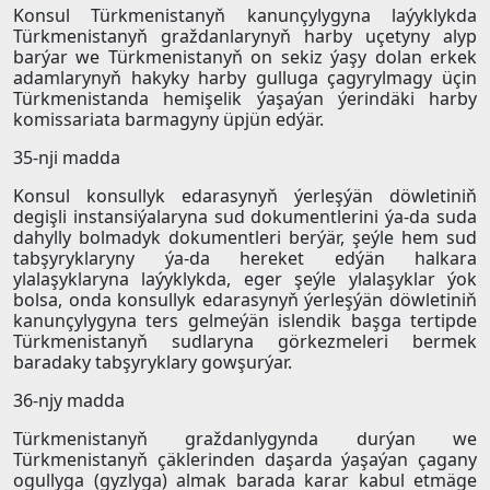
Konsul Türkmenistanyň kanunçylygyna laýyklykda
Türkmenistanyň graždanlarynyň harby uçetyny alyp
barýar we Türkmenistanyň on sekiz ýaşy dolan erkek
adamlarynyň hakyky harby gulluga çagyrylmagy üçin
Türkmenistanda hemişelik ýaşaýan ýerindäki harby
komissariata barmagyny üpjün edýär.
35-nji madda
Konsul konsullyk edarasynyň ýerleşýän döwletiniň
degişli instansiýalaryna sud dokumentlerini ýa-da suda
dahylly bolmadyk dokumentleri berýär, şeýle hem sud
tabşyryklaryny ýa-da hereket edýän halkara
ylalaşyklaryna laýyklykda, eger şeýle ylalaşyklar ýok
bolsa, onda konsullyk edarasynyň ýerleşýän döwletiniň
kanunçylygyna ters gelmeýän islendik başga tertipde
Türkmenistanyň sudlaryna görkezmeleri bermek
baradaky tabşyryklary gowşurýar.
36-njy madda
Türkmenistanyň graždanlygynda durýan we
Türkmenistanyň çäklerinden daşarda ýaşaýan çagany
ogullyga (gyzlyga) almak barada karar kabul etmäge