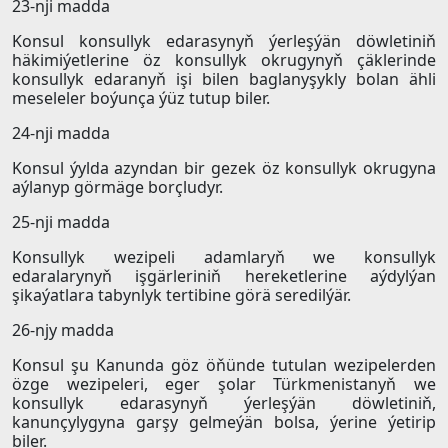
23-nji madda
Konsul konsullyk edarasynyň ýerleşýän döwletiniň
häkimiýetlerine öz konsullyk okrugynyň çäklerinde
konsullyk edaranyň işi bilen baglanyşykly bolan ähli
meseleler boýunça ýüz tutup biler.
24-nji madda
Konsul ýylda azyndan bir gezek öz konsullyk okrugyna
aýlanyp görmäge borçludyr.
25-nji madda
Konsullyk wezipeli adamlaryň we konsullyk
edaralarynyň işgärleriniň hereketlerine aýdylýan
şikaýatlara tabynlyk tertibine görä seredilýär.
26-njy madda
Konsul şu Kanunda göz öňünde tutulan wezipelerden
özge wezipeleri, eger şolar Türkmenistanyň we
konsullyk edarasynyň ýerleşýän döwletiniň,
kanunçylygyna garşy gelmeýän bolsa, ýerine ýetirip
biler.