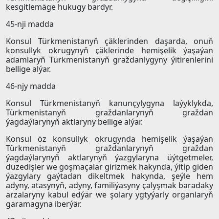
kesgitlemäge hukugy bardyr.
45-nji madda
Konsul Türkmenistanyň çäklerinden daşarda, onuň
konsullyk okrugynyň çäklerinde hemişelik ýaşaýan
adamlaryň Türkmenistanyň graždanlygyny ýitirenlerini
bellige alýar.
46-njy madda
Konsul Türkmenistanyň kanunçylygyna laýyklykda,
Türkmenistanyň graždanlarynyň graždan
ýagdaýlarynyň aktlaryny bellige alýar.
Konsul öz konsullyk okrugynda hemişelik ýaşaýan
Türkmenistanyň graždanlarynyň graždan
ýagdaýlarynyň aktlarynyň ýazgylaryna üýtgetmeler,
düzedişler we goşmaçalar girizmek hakynda, ýitip giden
ýazgylary gaýtadan dikeltmek hakynda, şeýle hem
adyny, atasynyň, adyny, familiýasyny çalyşmak baradaky
arzalaryny kabul edýär we şolary ygtyýarly organlaryň
garamagyna iberýär.