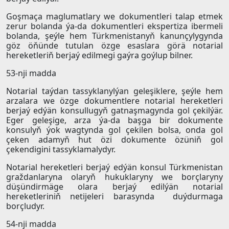
Goşmaça maglumatlary we dokumentleri talap etmek
zerur bolanda ýa-da dokumentleri ekspertiza ibermeli
bolanda, şeýle hem Türkmenistanyň kanunçylygynda
göz öňünde tutulan özge esaslara görä notarial
hereketleriň berjaý edilmegi gaýra goýlup bilner.
53-nji madda
Notarial taýdan tassyklanylýan geleşiklere, şeýle hem
arzalara we özge dokumentlere notarial hereketleri
berjaý edýän konsullugyň gatnaşmagynda gol çekilýär.
Eger geleşige, arza ýa-da başga bir dokumente
konsulyň ýok wagtynda gol çekilen bolsa, onda gol
çeken adamyň hut özi dokumente özüniň gol
çekendigini tassyklamalydyr.
Notarial hereketleri berjaý edýän konsul Türkmenistan
graždanlaryna olaryň hukuklaryny we borçlaryny
düşündirmäge olara berjaý edilýän notarial
hereketleriniň netijeleri barasynda duýdurmaga
borçludyr.
54-nji madda