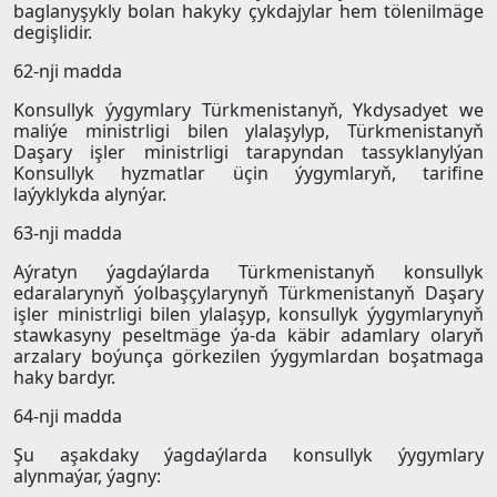
baglanyşykly bolan hakyky çykdajylar hem tölenilmäge
degişlidir.
62-nji madda
Konsullyk ýygymlary Türkmenistanyň, Ykdysadyet we
maliýe ministrligi bilen ylalaşylyp, Türkmenistanyň
Daşary işler ministrligi tarapyndan tassyklanylýan
Konsullyk hyzmatlar üçin ýygymlaryň, tarifine
laýyklykda alynýar.
63-nji madda
Aýratyn ýagdaýlarda Türkmenistanyň konsullyk
edaralarynyň ýolbaşçylarynyň Türkmenistanyň Daşary
işler ministrligi bilen ylalaşyp, konsullyk ýygymlarynyň
stawkasyny peseltmäge ýa-da käbir adamlary olaryň
arzalary boýunça görkezilen ýygymlardan boşatmaga
haky bardyr.
64-nji madda
Şu aşakdaky ýagdaýlarda konsullyk ýygymlary
alynmaýar, ýagny: