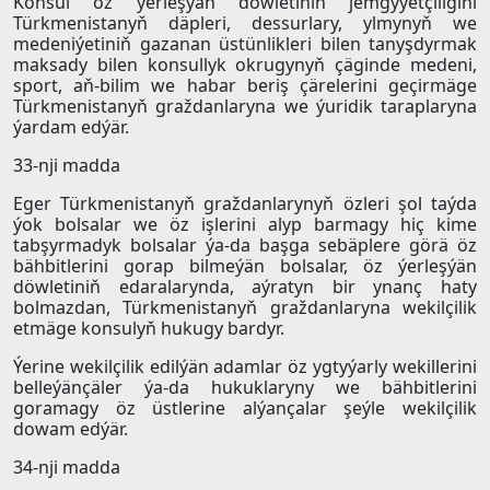
Konsul öz ýerleşýän döwletiniň jemgyýetçiligini
Türkmenistanyň däpleri, dessurlary, ylmynyň we
medeniýetiniň gazanan üstünlikleri bilen tanyşdyrmak
maksady bilen konsullyk okrugynyň çäginde medeni,
sport, aň-bilim we habar beriş çärelerini geçirmäge
Türkmenistanyň graždanlaryna we ýuridik taraplaryna
ýardam edýär.
33-nji madda
Eger Türkmenistanyň graždanlarynyň özleri şol taýda
ýok bolsalar we öz işlerini alyp barmagy hiç kime
tabşyrmadyk bolsalar ýa-da başga sebäplere görä öz
bähbitlerini gorap bilmeýän bolsalar, öz ýerleşýän
döwletiniň edaralarynda, aýratyn bir ynanç haty
bolmazdan, Türkmenistanyň graždanlaryna wekilçilik
etmäge konsulyň hukugy bardyr.
Ýerine wekilçilik edilýän adamlar öz ygtyýarly wekillerini
belleýänçäler ýa-da hukuklaryny we bähbitlerini
goramagy öz üstlerine alýançalar şeýle wekilçilik
dowam edýär.
34-nji madda