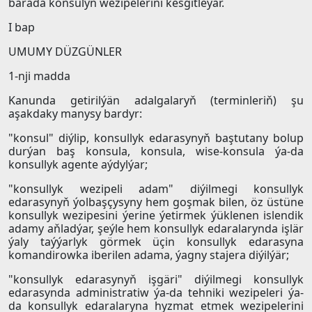
barada konsulyň wezipelerini kesgitleýär.
I bap
UMUMY DÜZGÜNLER
1-nji madda
Kanunda getirilýän adalgalaryň (terminleriň) şu
aşakdaky manysy bardyr:
"konsul" diýlip, konsullyk edarasynyň baştutany bolup
durýan baş konsula, konsula, wise-konsula ýa-da
konsullyk agente aýdylýar;
"konsullyk wezipeli adam" diýilmegi konsullyk
edarasynyň ýolbaşçysyny hem goşmak bilen, öz üstüne
konsullyk wezipesini ýerine ýetirmek ýüklenen islendik
adamy aňladýar, şeýle hem konsullyk edaralarynda işlär
ýaly taýýarlyk görmek üçin konsullyk edarasyna
komandirowka iberilen adama, ýagny stajera diýilýär;
"konsullyk edarasynyň işgäri" diýilmegi konsullyk
edarasynda administratiw ýa-da tehniki wezipeleri ýa-
da konsullyk edaralaryna hyzmat etmek wezipelerini