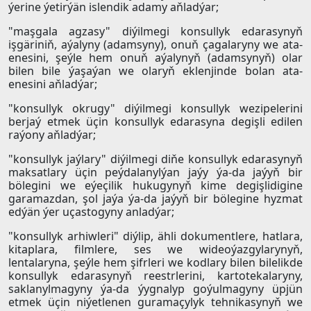
ýerine ýetirýän islendik adamy aňladýar;
"maşgala agzasy" diýilmegi konsullyk edarasynyň
işgäriniň, aýalyny (adamsyny), onuň çagalaryny we ata-
enesini, şeýle hem onuň aýalynyň (adamsynyň) olar
bilen bile ýaşaýan we olaryň eklenjinde bolan ata-
enesini aňladýar;
"konsullyk okrugy" diýilmegi konsullyk wezipelerini
berjaý etmek üçin konsullyk edarasyna degişli edilen
raýony aňladýar;
"konsullyk jaýlary" diýilmegi diňe konsullyk edarasynyň
maksatlary üçin peýdalanylýan jaýy ýa-da jaýyň bir
bölegini we eýeçilik hukugynyň kime degişlidigine
garamazdan, şol jaýa ýa-da jaýyň bir bölegine hyzmat
edýän ýer uçastogyny anladýar;
"konsullyk arhiwleri" diýlip, ähli dokumentlere, hatlara,
kitaplara, filmlere, ses we wideoýazgylarynyň,
lentalaryna, şeýle hem şifrleri we kodlary bilen bilelikde
konsullyk edarasynyň reestrlerini, kartotekalaryny,
saklanylmagyny ýa-da ýygnalyp goýulmagyny üpjün
etmek üçin niýetlenen guramaçylyk tehnikasynyň we