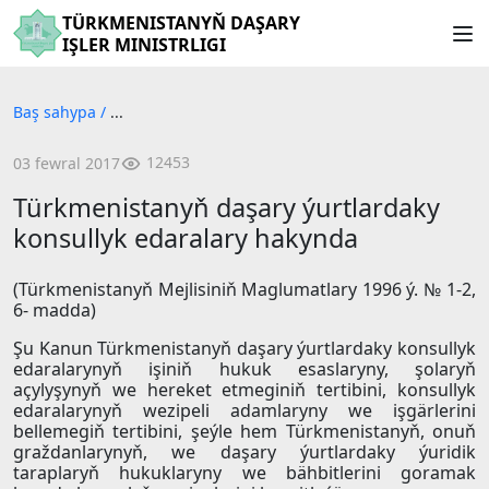
TÜRKMENISTANYŇ DAŞARY
IŞLER MINISTRLIGI
Baş sahypa
/
...
12453
03 fewral 2017
Türkmenistanyň daşary ýurtlardaky
konsullyk edaralary hakynda
(Türkmenistanyň Mejlisiniň Maglumatlary 1996 ý. № 1-2,
6- madda)
Şu Kanun Türkmenistanyň daşary ýurtlardaky konsullyk
edaralarynyň işiniň hukuk esaslaryny, şolaryň
açylyşynyň we hereket etmeginiň tertibini, konsullyk
edaralarynyň wezipeli adamlaryny we işgärlerini
bellemegiň tertibini, şeýle hem Türkmenistanyň, onuň
graždanlarynyň, we daşary ýurtlardaky ýuridik
taraplaryň hukuklaryny we bähbitlerini goramak