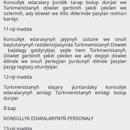
Konsullyk edaralary ýuridik tarap bolup durýar we
Türkmenistanyň döwlet gerbiniň şekili çekilen we
özleriniň, ady döwlet we iňlis dillerinde ýazylan möhüri
bardyr.
11-nji madda
Konsullyk edarasynyň jaýynyň üstüne we onuň
baştutanynyň rezidensiýasynda Türkmenistanyň Döwlet
baýdagy galdyrylýar, şeýle hem Türkmenistanyň,
Döwlet gerbiniň şekili çekilen we ady degişli döwlet
dilinde we onuň ýerleşýän ýurdunyň dilinde ýazylan
ýazgy tagtasy oturdylýar.
12-nji madda
Türkmenistanyň daşary ýurtlardaky konsullyk
edaralarynyň emlägi Türkmenistanyň emlägi bolup
durýar.
II bap
KONSULLYK EDARALARYNYŇ PERSONALY
13-nji madda