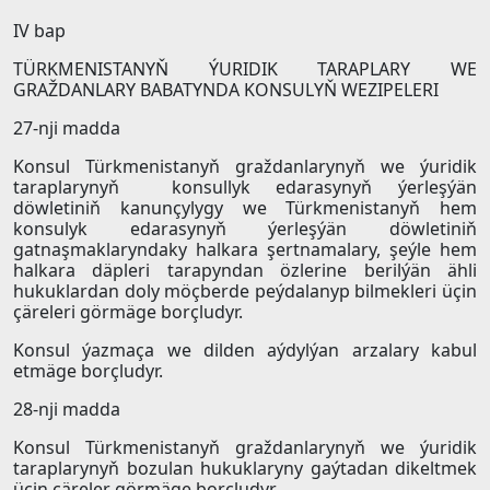
IV bap
TÜRKMENISTANYŇ ÝURIDIK TARAPLARY WE
GRAŽDANLARY BABATYNDA KONSULYŇ WEZIPELERI
27-nji madda
Konsul Türkmenistanyň graždanlarynyň we ýuridik
taraplarynyň konsullyk edarasynyň ýerleşýän
döwletiniň kanunçylygy we Türkmenistanyň hem
konsulyk edarasynyň ýerleşýän döwletiniň
gatnaşmaklaryndaky halkara şertnamalary, şeýle hem
halkara däpleri tarapyndan özlerine berilýän ähli
hukuklardan doly möçberde peýdalanyp bilmekleri üçin
çäreleri görmäge borçludyr.
Konsul ýazmaça we dilden aýdylýan arzalary kabul
etmäge borçludyr.
28-nji madda
Konsul Türkmenistanyň graždanlarynyň we ýuridik
taraplarynyň bozulan hukuklaryny gaýtadan dikeltmek
üçin çäreler görmäge borçludyr.