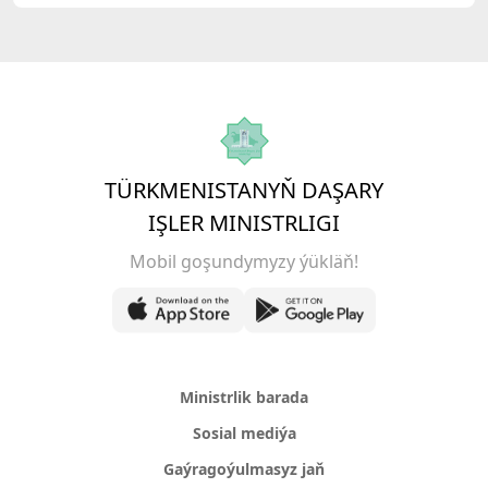
TÜRKMENISTANYŇ DAŞARY
IŞLER MINISTRLIGI
Mobil goşundymyzy ýükläň!
Ministrlik barada
Sosial mediýa
Gaýragoýulmasyz jaň