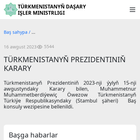
TÜRKMENISTANYŇ DAŞARY
IŞLER MINISTRLIGI
Baş sahypa
/
...
5544
16 awgust 2023
TÜRKMENISTANYŇ PREZIDENTINIŇ
KARARY
Türkmenistanyň Prezidentiniň 2023-nji ýylyň 15-nji
awgustyndaky Karary bilen, Muhammetnur
Muhammetberdiýewiç Öwezow Türkmenistanyň
Türkiýe Respublikasyndaky (Stambul şäheri) Baş
konsuly wezipesine bellenildi.
Başga habarlar