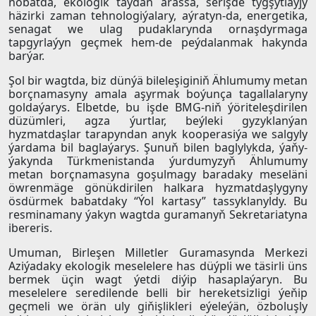
nobatda, ekologik taýdan arassa, serişde tygşytlaýjy
häzirki zaman tehnologiýalary, aýratyn-da, energetika,
senagat we ulag pudaklarynda ornaşdyrmaga
tapgyrlaýyn geçmek hem-de peýdalanmak hakynda
barýar.
Şol bir wagtda, biz dünýä bileleşiginiň Ählumumy metan
borçnamasyny amala aşyrmak boýunça tagallalaryny
goldaýarys. Elbetde, bu işde BMG-niň ýöriteleşdirilen
düzümleri, agza ýurtlar, beýleki gyzyklanýan
hyzmatdaşlar tarapyndan anyk kooperasiýa we salgyly
ýardama bil baglaýarys. Şunuň bilen baglylykda, ýaňy-
ýakynda Türkmenistanda ýurdumyzyň Ählumumy
metan borçnamasyna goşulmagy baradaky meseläni
öwrenmäge gönükdirilen halkara hyzmatdaşlygyny
ösdürmek babatdaky “Ýol kartasy” tassyklanyldy. Bu
resminamany ýakyn wagtda guramanyň Sekretariatyna
ibereris.
Umuman, Birleşen Milletler Guramasynda Merkezi
Aziýadaky ekologik meselelere has düýpli we täsirli üns
bermek üçin wagt ýetdi diýip hasaplaýaryn. Bu
meselelere seredilende belli bir hereketsizligi ýeňip
geçmeli we örän uly giňişlikleri eýeleýän, özboluşly