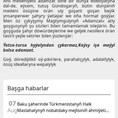
Ähli medeniýetli adamzat diňe bir dünýä edebiýatyna
däl-de, eýsem, tutuş Gündogaryň, bütin dünýäniň
medeni ösüşine örän uly goşant goşan beýik
ynsanperwer şahyry ýatlaýar we oňa hormat goýýar.
Men öz çykyşymy Magtymgulynyň «Adamzat» atly
goşgusynyň şu sözleri bilen tamamlamak isleýärin. Bu
goşguda şahyr döwürdeşlerine we geljek nesillere örän
täsirli şeýle setirler bilen ýüzlenýär:
Ýatsa-tursa hyýalyndan çykarmaz,Kaýsy işe maýyl
bolsa adamzat.
Goý, döredijilikli oý-pikirlere, parahatçylyk, adalatlylyk,
ösüş ideallaryna wepalylyk
Başga habarlar
07
Baku şäherinde Türkmenistanyň Halk
Aug
Maslahatynyň nobatdaky mejlisiniň ähmiýetine
we BMG-niň «Halkara hukugyň ýyly, 2028» atly