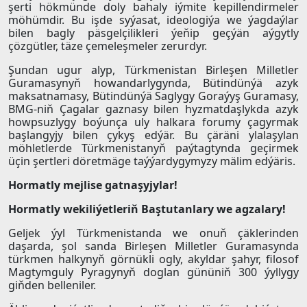
şerti hökmünde doly bahaly iýmite kepillendirmeler
möhümdir. Bu işde syýasat, ideologiýa we ýagdaýlar
bilen bagly päsgelçilikleri ýeňip geçýän aýgytly
çözgütler, täze çemeleşmeler zerurdyr.
Şundan ugur alyp, Türkmenistan Birleşen Milletler
Guramasynyň howandarlygynda, Bütindünýä azyk
maksatnamasy, Bütindünýä Saglygy Goraýyş Guramasy,
BMG-niň Çagalar gaznasy bilen hyzmatdaşlykda azyk
howpsuzlygy boýunça uly halkara forumy çagyrmak
başlangyjy bilen çykyş edýär. Bu çäräni ylalaşylan
möhletlerde Türkmenistanyň paýtagtynda geçirmek
üçin şertleri döretmäge taýýardygymyzy mälim edýäris.
Hormatly mejlise gatnaşyjylar!
Hormatly wekiliýetleriň Baştutanlary we agzalary!
Geljek ýyl Türkmenistanda we onuň çäklerinden
daşarda, şol sanda Birleşen Milletler Guramasynda
türkmen halkynyň görnükli ogly, akyldar şahyr, filosof
Magtymguly Pyragynyň doglan gününiň 300 ýyllygy
giňden belleniler.