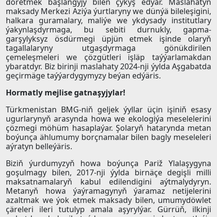
döretmek başlangyjy bilen çykyş edýär. Maslahatyň
maksady Merkezi Aziýa ýurtlaryny we dünýä bileleşigini,
halkara guramalary, maliýe we ykdysady institutlary
ýakynlaşdyrmaga, bu sebiti durnukly, gapma-
garşylyksyz ösdürmegi üpjün etmek işinde olaryň
tagallalaryny utgaşdyrmaga gönükdirilen
çemeleşmeleri we çözgütleri işläp taýýarlamakdan
ybaratdyr. Biz birinji maslahaty 2024-nji ýylda Aşgabatda
geçirmäge taýýardygymyzy beýan edýäris.
Hormatly mejlise gatnaşyjylar!
Türkmenistan BMG-niň geljek ýyllar üçin işiniň esasy
ugurlarynyň arasynda howa we ekologiýa meselelerini
çözmegi möhüm hasaplaýar. Şolaryň hatarynda metan
boýunça ählumumy borçnamalar bilen bagly meseleleri
aýratyn belleýäris.
Biziň ýurdumyzyň howa boýunça Pariž Ylalaşygyna
goşulmagy bilen, 2017-nji ýylda birnäçe degişli milli
maksatnamalaryň kabul edilendigini aýtmalydyryn.
Metanyň howa ýaýramagynyň ýaramaz netijelerini
azaltmak we ýok etmek maksady bilen, umumydöwlet
çäreleri ileri tutulyp amala aşyrylýar. Gürrüň, ilkinji