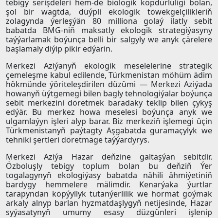
tebigy serişdeleri hem-de biologik köpdürlüligi bolan,
şol bir wagtda, düýpli ekologik töwekgelçilikleriň
zolagynda ýerleşýän 80 milliona golaý ilatly sebit
babatda BMG-niň maksatly ekologik strategiýasyny
taýýarlamak boýunça belli bir salgyly we anyk çärelere
başlamaly diýip pikir edýärin.
Merkezi Aziýanyň ekologik meselelerine strategik
çemeleşme kabul edilende, Türkmenistan möhüm ädim
hökmünde ýöriteleşdirilen düzümi — Merkezi Aziýada
howanyň üýtgemegi bilen bagly tehnologiýalar boýunça
sebit merkezini döretmek baradaky teklip bilen çykyş
edýär. Bu merkez howa meselesi boýunça anyk we
ulgamlaýyn işleri alyp barar. Biz merkeziň işlemegi üçin
Türkmenistanyň paýtagty Aşgabatda guramaçylyk we
tehniki şertleri döretmäge taýýardyrys.
Merkezi Aziýa Hazar deňzine galtaşýan sebitdir.
Özboluşly tebigy toplum bolan bu deňziň Ýer
togalagynyň ekologiýasy babatda nähili ähmiýetiniň
bardygy hemmelere mälimdir. Kenarýaka ýurtlar
tarapyndan köpýyllyk tutanýerlilik we hormat goýmak
arkaly alnyp barlan hyzmatdaşlygyň netijesinde, Hazar
syýasatynyň umumy esasy düzgünleri işlenip