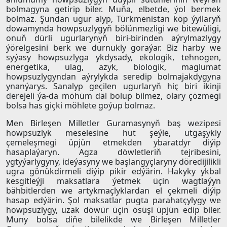
bolmagyna getirip biler. Muňa, elbetde, ýol bermek
bolmaz. Şundan ugur alyp, Türkmenistan köp ýyllaryň
dowamynda howpsuzlygyň bölünmezligi we bitewüligi,
onuň dürli ugurlarynyň biri-birinden aýrylmazlygy
ýörelgesini berk we durnukly goraýar. Biz harby we
syýasy howpsuzlyga ykdysady, ekologik, tehnogen,
energetika, ulag, azyk, biologik, maglumat
howpsuzlygyndan aýrylykda seredip bolmajakdygyna
ynanýarys. Sanalyp geçilen ugurlaryň hiç biri ikinji
derejeli ýa-da möhüm däl bolup bilmez, olary çözmegi
bolsa has giçki möhlete goýup bolmaz.
Men Birleşen Milletler Guramasynyň baş wezipesi
howpsuzlyk meselesine hut şeýle, utgaşykly
çemeleşmegi üpjün etmekden ybaratdyr diýip
hasaplaýaryn. Agza döwletleriň tejribesini,
ygtyýarlygyny, ideýasyny we başlangyçlaryny döredijilikli
ugra gönükdirmeli diýip pikir edýärin. Hakyky ykbal
kesgitleýji maksatlara ýetmek üçin wagtlaýyn
bähbitlerden we artykmaçlyklardan el çekmeli diýip
hasap edýärin. Şol maksatlar pugta parahatçylygy we
howpsuzlygy, uzak döwür üçin ösüşi üpjün edip biler.
Muny bolsa diňe bilelikde we Birleşen Milletler