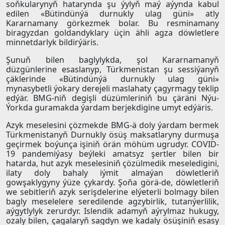
soňkularynyň hatarynda şu ýylyň maý aýynda kabul
edilen «Bütindünýä durnukly ulag güni» atly
Kararnamany görkezmek bolar. Bu resminamany
biragyzdan goldandyklary üçin ähli agza döwletlere
minnetdarlyk bildirýäris.
Şunuň bilen baglylykda, şol Kararnamanyň
düzgünlerine esaslanyp, Türkmenistan şu sessiýanyň
çäklerinde «Bütindünýä durnukly ulag güni»
mynasybetli ýokary derejeli maslahaty çagyrmagy teklip
edýär. BMG-niň degişli düzümleriniň bu çäräni Nýu-
Ýorkda guramakda ýardam berjekdigine umyt edýäris.
Azyk meselesini çözmekde BMG-ä doly ýardam bermek
Türkmenistanyň Durnukly ösüş maksatlaryny durmuşa
geçirmek boýunça işiniň örän möhüm ugrudyr. СOVID-
19 pandemiýasy beýleki amatsyz şertler bilen bir
hatarda, hut azyk meselesiniň çözülmedik meseledigini,
ilaty doly bahaly iýmit almaýan döwletleriň
gowşaklygyny ýüze çykardy. Şoňa görä-de, döwletleriň
we sebitleriň azyk serişdelerine elýeterli bolmagy bilen
bagly meselelere seredilende agzybirlik, tutanýerlilik,
aýgytlylyk zerurdyr. Islendik adamyň aýrylmaz hukugy,
ozaly bilen, çagalaryň sagdyn we kadaly ösüşiniň esasy