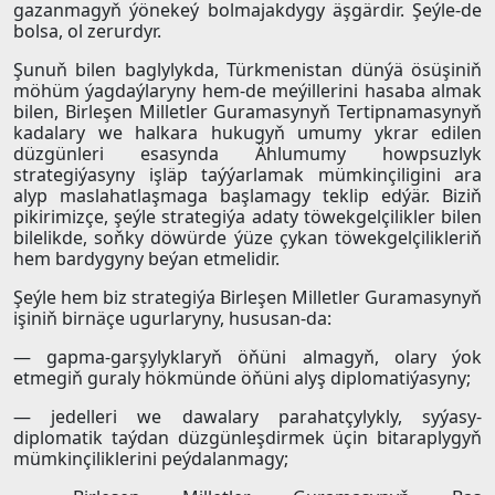
gazanmagyň ýönekeý bolmajakdygy äşgärdir. Şeýle-de
bolsa, ol zerurdyr.
Şunuň bilen baglylykda, Türkmenistan dünýä ösüşiniň
möhüm ýagdaýlaryny hem-de meýillerini hasaba almak
bilen, Birleşen Milletler Guramasynyň Tertipnamasynyň
kadalary we halkara hukugyň umumy ykrar edilen
düzgünleri esasynda Ählumumy howpsuzlyk
strategiýasyny işläp taýýarlamak mümkinçiligini ara
alyp maslahatlaşmaga başlamagy teklip edýär. Biziň
pikirimizçe, şeýle strategiýa adaty töwekgelçilikler bilen
bilelikde, soňky döwürde ýüze çykan töwekgelçilikleriň
hem bardygyny beýan etmelidir.
Şeýle hem biz strategiýa Birleşen Milletler Guramasynyň
işiniň birnäçe ugurlaryny, hususan-da:
— gapma-garşylyklaryň öňüni almagyň, olary ýok
etmegiň guraly hökmünde öňüni alyş diplomatiýasyny;
— jedelleri we dawalary parahatçylykly, syýasy-
diplomatik taýdan düzgünleşdirmek üçin bitaraplygyň
mümkinçiliklerini peýdalanmagy;