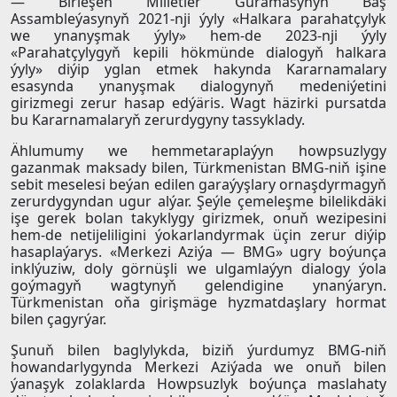
— Birleşen Milletler Guramasynyň Baş
Assambleýasynyň 2021-nji ýyly «Halkara parahatçylyk
we ynanyşmak ýyly» hem-de 2023-nji ýyly
«Parahatçylygyň kepili hökmünde dialogyň halkara
ýyly» diýip yglan etmek hakynda Kararnamalary
esasynda ynanyşmak dialogynyň medeniýetini
girizmegi zerur hasap edýäris. Wagt häzirki pursatda
bu Kararnamalaryň zerurdygyny tassyklady.
Ählumumy we hemmetaraplaýyn howpsuzlygy
gazanmak maksady bilen, Türkmenistan BMG-niň işine
sebit meselesi beýan edilen garaýyşlary ornaşdyrmagyň
zerurdygyndan ugur alýar. Şeýle çemeleşme bilelikdäki
işe gerek bolan takyklygy girizmek, onuň wezipesini
hem-de netijeliligini ýokarlandyrmak üçin zerur diýip
hasaplaýarys. «Merkezi Aziýa — BMG» ugry boýunça
inklýuziw, doly görnüşli we ulgamlaýyn dialogy ýola
goýmagyň wagtynyň gelendigine ynanýaryn.
Türkmenistan oňa girişmäge hyzmatdaşlary hormat
bilen çagyrýar.
Şunuň bilen baglylykda, biziň ýurdumyz BMG-niň
howandarlygynda Merkezi Aziýada we onuň bilen
ýanaşyk zolaklarda Howpsuzlyk boýunça maslahaty