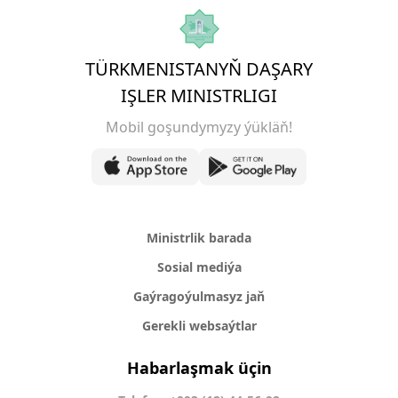
TÜRKMENISTANYŇ DAŞARY
IŞLER MINISTRLIGI
Mobil goşundymyzy ýükläň!
Ministrlik barada
Sosial mediýa
Gaýragoýulmasyz jaň
Gerekli websaýtlar
Habarlaşmak üçin