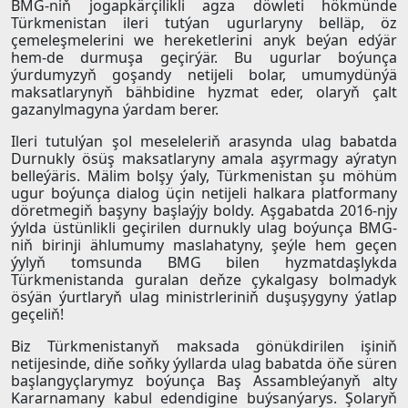
BMG-niň jogapkärçilikli agza döwleti hökmünde
Türkmenistan ileri tutýan ugurlaryny belläp, öz
çemeleşmelerini we hereketlerini anyk beýan edýär
hem-de durmuşa geçirýär. Bu ugurlar boýunça
ýurdumyzyň goşandy netijeli bolar, umumydünýä
maksatlarynyň bähbidine hyzmat eder, olaryň çalt
gazanylmagyna ýardam berer.
Ileri tutulýan şol meseleleriň arasynda ulag babatda
Durnukly ösüş maksatlaryny amala aşyrmagy aýratyn
belleýäris. Mälim bolşy ýaly, Türkmenistan şu möhüm
ugur boýunça dialog üçin netijeli halkara platformany
döretmegiň başyny başlaýjy boldy. Aşgabatda 2016-njy
ýylda üstünlikli geçirilen durnukly ulag boýunça BMG-
niň birinji ählumumy maslahatyny, şeýle hem geçen
ýylyň tomsunda BMG bilen hyzmatdaşlykda
Türkmenistanda guralan deňze çykalgasy bolmadyk
ösýän ýurtlaryň ulag ministrleriniň duşuşygyny ýatlap
geçeliň!
Biz Türkmenistanyň maksada gönükdirilen işiniň
netijesinde, diňe soňky ýyllarda ulag babatda öňe süren
başlangyçlarymyz boýunça Baş Assambleýanyň alty
Kararnamany kabul edendigine buýsanýarys. Şolaryň