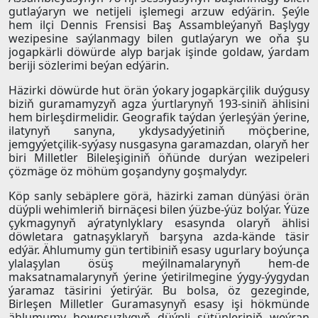
gutlaýaryn we netijeli işlemegi arzuw edýärin. Şeýle
hem ilçi Dennis Frensisi Baş Assambleýanyň Başlygy
wezipesine saýlanmagy bilen gutlaýaryn we oňa şu
jogapkärli döwürde alyp barjak işinde goldaw, ýardam
beriji sözlerimi beýan edýärin.
Häzirki döwürde hut örän ýokary jogapkärçilik duýgusy
biziň guramamyzyň agza ýurtlarynyň 193-siniň ählisini
hem birleşdirmelidir. Geografik taýdan ýerleşýän ýerine,
ilatynyň sanyna, ykdysadyýetiniň möçberine,
jemgyýetçilik-syýasy nusgasyna garamazdan, olaryň her
biri Milletler Bileleşiginiň öňünde durýan wezipeleri
çözmäge öz möhüm goşandyny goşmalydyr.
Köp sanly sebäplere görä, häzirki zaman dünýäsi örän
düýpli wehimleriň birnäçesi bilen ýüzbe-ýüz bolýar. Ýüze
çykmagynyň aýratynlyklary esasynda olaryň ählisi
döwletara gatnaşyklaryň barşyna azda-kände täsir
edýär. Ählumumy gün tertibiniň esasy ugurlary boýunça
ylalaşylan ösüş meýilnamalarynyň hem-de
maksatnamalarynyň ýerine ýetirilmegine ýygy-ýygydan
ýaramaz täsirini ýetirýär. Bu bolsa, öz gezeginde,
Birleşen Milletler Guramasynyň esasy işi hökmünde
ählumumy howpsuzlygyň düýpli sütünleriniň weýran