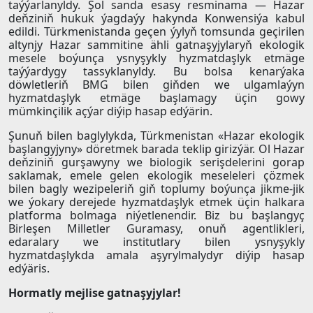
taýýarlanyldy. Şol sanda esasy resminama — Hazar
deňziniň hukuk ýagdaýy hakynda Konwensiýa kabul
edildi. Türkmenistanda geçen ýylyň tomsunda geçirilen
altynjy Hazar sammitine ähli gatnaşyjylaryň ekologik
mesele boýunça ysnyşykly hyzmatdaşlyk etmäge
taýýardygy tassyklanyldy. Bu bolsa kenarýaka
döwletleriň BMG bilen giňden we ulgamlaýyn
hyzmatdaşlyk etmäge başlamagy üçin gowy
mümkinçilik açýar diýip hasap edýärin.
Şunuň bilen baglylykda, Türkmenistan «Hazar ekologik
başlangyjyny» döretmek barada teklip girizýär. Ol Hazar
deňziniň gurşawyny we biologik serişdelerini gorap
saklamak, emele gelen ekologik meseleleri çözmek
bilen bagly wezipeleriň giň toplumy boýunça jikme-jik
we ýokary derejede hyzmatdaşlyk etmek üçin halkara
platforma bolmaga niýetlenendir. Biz bu başlangyç
Birleşen Milletler Guramasy, onuň agentlikleri,
edaralary we institutlary bilen ysnyşykly
hyzmatdaşlykda amala aşyrylmalydyr diýip hasap
edýäris.
Hormatly mejlise gatnaşyjylar!