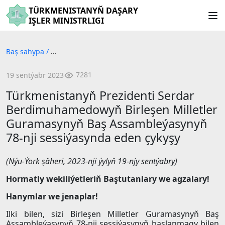
TÜRKMENISTANYŇ DAŞARY
IŞLER MINISTRLIGI
Baş sahypa
/
...
7281
19 sentýabr 2023
Türkmenistanyň Prezidenti Serdar
Berdimuhamedowyň Birleşen Milletler
Guramasynyň Baş Assambleýasynyň
78-nji sessiýasynda eden çykyşy
(Nýu-Ýork şäheri, 2023-nji ýylyň 19-njy sentýabry)
Hormatly wekiliýetleriň Baştutanlary we agzalary!
Hanymlar we jenaplar!
Ilki bilen, sizi Birleşen Milletler Guramasynyň Baş
Assambleýasynyň 78-nji sessiýasynyň başlanmagy bilen