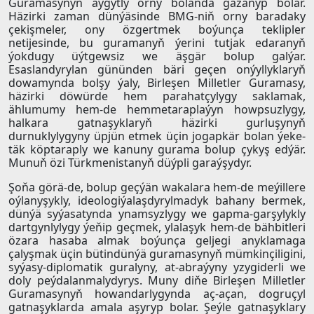
Guramasynyň aýgytly orny bolanda gazanyp bolar.
Häzirki zaman dünýäsinde BMG-niň orny baradaky
çekişmeler, ony özgertmek boýunça teklipler
netijesinde, bu guramanyň ýerini tutjak edaranyň
ýokdugy üýtgewsiz we äşgär bolup galýar.
Esaslandyrylan gününden bäri geçen onýyllyklaryň
dowamynda bolşy ýaly, Birleşen Milletler Guramasy,
häzirki döwürde hem parahatçylygy saklamak,
ählumumy hem-de hemmetaraplaýyn howpsuzlygy,
halkara gatnaşyklaryň häzirki gurluşynyň
durnuklylygyny üpjün etmek üçin jogapkär bolan ýeke-
täk köptaraply we kanuny gurama bolup çykyş edýär.
Munuň özi Türkmenistanyň düýpli garaýşydyr.
Şoňa görä-de, bolup geçýän wakalara hem-de meýillere
oýlanyşykly, ideologiýalaşdyrylmadyk bahany bermek,
dünýä syýasatynda ynamsyzlygy we gapma-garşylykly
dartgynlylygy ýeňip geçmek, ylalaşyk hem-de bähbitleri
özara hasaba almak boýunça geljegi anyklamaga
çalyşmak üçin bütindünýä guramasynyň mümkinçiligini,
syýasy-diplomatik guralyny, at-abraýyny yzygiderli we
doly peýdalanmalydyrys. Muny diňe Birleşen Milletler
Guramasynyň howandarlygynda aç-açan, dogruçyl
gatnaşyklarda amala aşyryp bolar. Şeýle gatnaşyklary