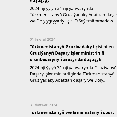
duşuşygy
2024-nji ýylyň 31-nji ýanwarynda
Türkmenistanyň Gruziýadaky Adatdan daşa
we Doly ygtyýarly ilçisi D.Seýitmämmedow
bilen Gruziýanyň...
01 fewral 2024
Türkmenistanyň Gruziýadaky ilçisi bilen
Gruziýanyň Daşary işler ministriniň
orunbasarynyň arasynda duşuşyk
2024-nji ýylyň 31-nji ýanwarynda Gruziýanyň
Daşary işler ministrliginde Türkmenistanyň
Gruziýadaky Adatdan daşary we Doly
ygtyýarly...
31 ýanwar 2024
Türkmenistanyň we Ermenistanyň sport