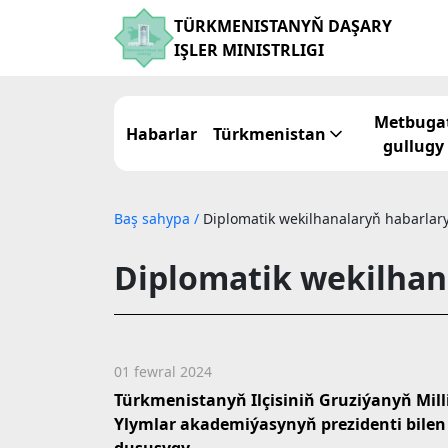
TÜRKMENISTANYŇ DAŞARY
IŞLER MINISTRLIGI
Metbuga
Habarlar
Türkmenistan
gullugy
Baş sahypa
/
Diplomatik wekilhanalaryň habarlar
Diplomatik wekilhan
01 fewral 2024
Türkmenistanyň Ilçisiniň Gruziýanyň Mill
Ylymlar akademiýasynyň prezidenti bilen