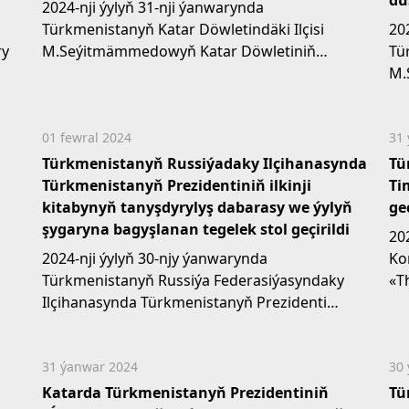
du
2024-nji ýylyň 31-nji ýanwarynda
Türkmenistanyň Katar Döwletindäki Ilçisi
20
ry
M.Seýitmämmedowyň Katar Döwletiniň
Tü
Söwda–senagat edarasynyň başlygynyň
M.
birinji...
ter
01 fewral 2024
31
Türkmenistanyň Russiýadaky Ilçihanasynda
Tü
Türkmenistanyň Prezidentiniň ilkinji
Ti
kitabynyň tanyşdyrylyş dabarasy we ýylyň
geç
şygaryna bagyşlanan tegelek stol geçirildi
20
2024-nji ýylyň 30-njy ýanwarynda
Ko
Türkmenistanyň Russiýa Federasiýasyndaky
«T
Ilçihanasynda Türkmenistanyň Prezidenti
neş
Serdar Berdimuhamedowyň “Ýaşlar -
Watanyň...
31 ýanwar 2024
30
Katarda Türkmenistanyň Prezidentiniň
Tü