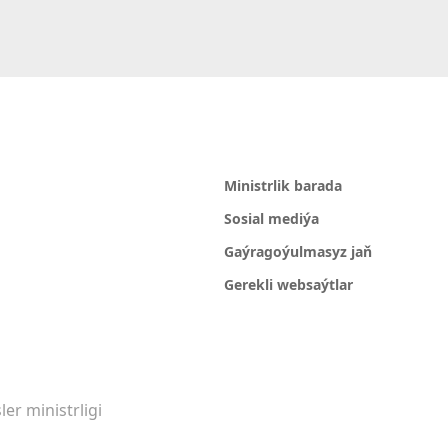
Ministrlik barada
Sosial mediýa
Gaýragoýulmasyz jaň
Gerekli websaýtlar
er ministrligi