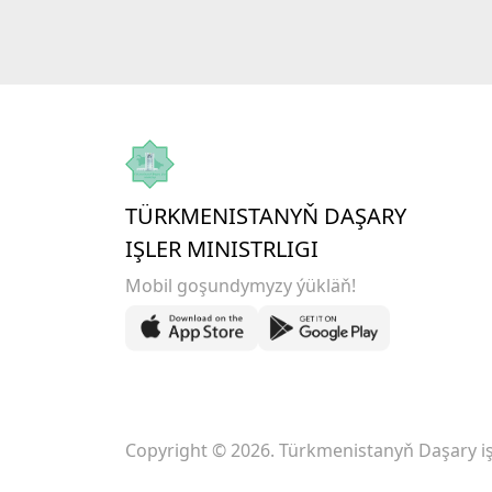
TÜRKMENISTANYŇ DAŞARY
IŞLER MINISTRLIGI
Mobil goşundymyzy ýükläň!
Copyright © 2026. Türkmenistanyň Daşary işl