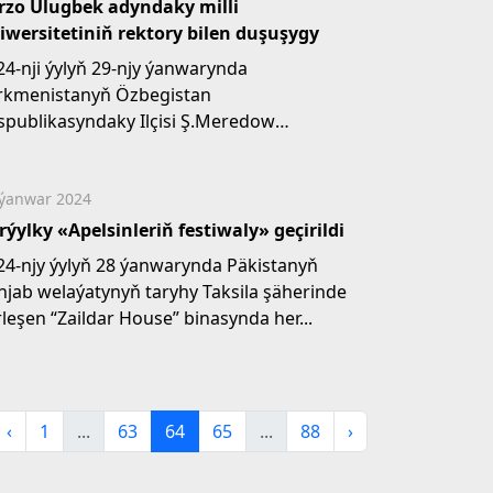
rzo Ulugbek adyndaky milli
iwersitetiniň rektory bilen duşuşygy
24-nji ýylyň 29-njy ýanwarynda
rkmenistanyň Özbegistan
spublikasyndaky Ilçisi Ş.Meredow
begistanyň Mirzo Ulugbek adyndaky milli
wersitetiniň...
 ýanwar 2024
rýylky «Apelsinleriň festiwaly» geçirildi
24-njy ýylyň 28 ýanwarynda Päkistanyň
njab welaýatynyň taryhy Taksila şäherinde
rleşen “Zaildar House” binasynda her...
‹
1
...
63
64
65
...
88
›