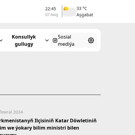
33 °C
22:45
07 Awg
Aşgabat
Konsullyk
Sosial
gullugy
mediýa
fewral 2024
rkmenistanyň Ilçisiniň Katar Döwletiniň
lim we ýokary bilim ministri bilen