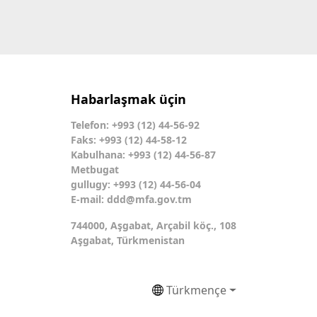
Habarlaşmak üçin
Telefon: +993 (12) 44-56-92
Faks: +993 (12) 44-58-12
Kabulhana: +993 (12) 44-56-87
Metbugat
gullugy: +993 (12) 44-56-04
E-mail:
ddd@mfa.gov.tm
744000, Aşgabat, Arçabil köç., 108
Aşgabat, Türkmenistan
Türkmençe