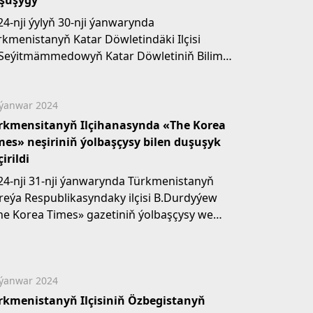
şuşygy
24-nji ýylyň 30-nji ýanwarynda
rkmenistanyň Katar Döwletindäki Ilçisi
Seýitmämmedowyň Katar Döwletiniň Bilim,
biýe we ýokary...
 ýanwar 2024
rkmensitanyň Ilçihanasynda «The Korea
mes» neşiriniň ýolbaşçysy bilen duşuşyk
irildi
24-nji 31-nji ýanwarynda Türkmenistanyň
reýa Respublikasyndaky ilçisi B.Durdyýew
he Korea Times» gazetiniň ýolbaşçysy we
ir...
 ýanwar 2024
rkmenistanyň Ilçisiniň Özbegistanyň