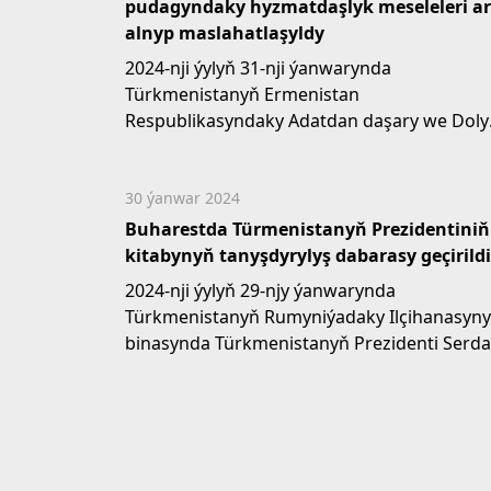
pudagyndaky hyzmatdaşlyk meseleleri a
alnyp maslahatlaşyldy
2024-nji ýylyň 31-nji ýanwarynda
Türkmenistanyň Ermenistan
Respublikasyndaky Adatdan daşary we Doly
ygtyýarly Ilçisi M.Aýazowyň Ermenistan...
30 ýanwar 2024
Buharestda Türmenistanyň Prezidentiniň
kitabynyň tanyşdyrylyş dabarasy geçirildi
2024-nji ýylyň 29-njy ýanwarynda
Türkmenistanyň Rumyniýadaky Ilçihanasyn
binasynda Türkmenistanyň Prezidenti Serda
Berdimuhamedowyň «Ýaşlar – Watanyň...