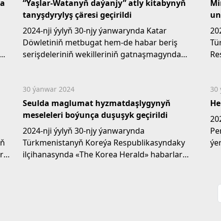
ra
“Ýaşlar-Watanyň daýanjy” atly kitabynyň
Mi
tanyşdyrylyş çäresi geçirildi
un
2024-nji ýylyň 30-njy ýanwarynda Katar
20
Döwletiniň metbugat hem-de habar beriş
Tü
serişdeleriniň wekilleriniň gatnaşmagynda
Re
Doha şäheriniň...
Öz
uni
30 ýanwar 2024
30
Seulda maglumat hyzmatdaşlygynyň
He
meseleleri boýunça duşuşyk geçirildi
20
2024-nji ýylyň 30-njy ýanwarynda
Pe
yň
Türkmenistanyň Koreýa Respublikasyndaky
ýe
r
ilçihanasynda «The Korea Herald» habarlar
agentliginiň ýolbaşçysy Çoý...