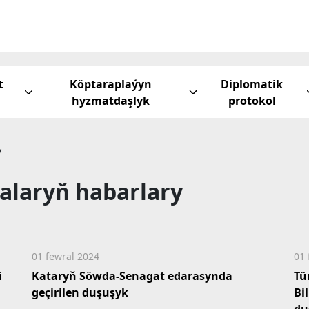
t
Köptaraplaýyn
Diplomatik
hyzmatdaşlyk
protokol
y
alaryň habarlary
01 fewral 2024
01 
i
Kataryň Söwda-Senagat edarasynda
Tü
geçirilen duşuşyk
Bi