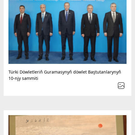
Türki Döwletleriň Guramasynyň döwlet Baştutanlarynyň
10-njy sammiti