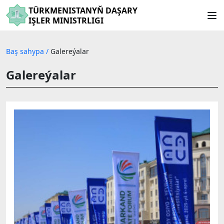
TÜRKMENISTANYŇ DAŞARY
IŞLER MINISTRLIGI
Baş sahypa
/
Galereýalar
Galereýalar