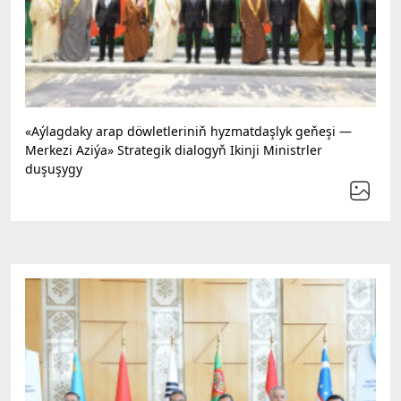
«Aýlagdaky arap döwletleriniň hyzmatdaşlyk geňeşi —
Merkezi Aziýa» Strategik dialogyň Ikinji Ministrler
duşuşygy