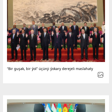
“Bir guşak, bir ýol” üçünji ýokary derejeli maslahaty