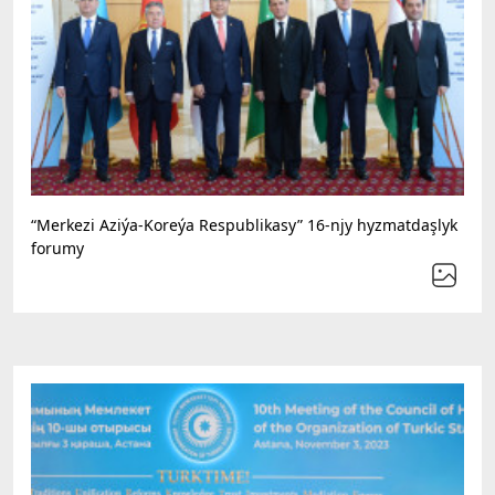
“Merkezi Aziýa-Koreýa Respublikasy” 16-njy hyzmatdaşlyk
forumy