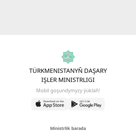
TÜRKMENISTANYŇ DAŞARY
IŞLER MINISTRLIGI
Mobil goşundymyzy ýükläň!
Ministrlik barada