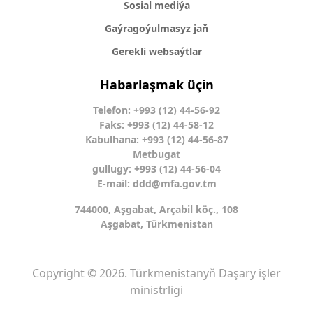
Sosial mediýa
Gaýragoýulmasyz jaň
Gerekli websaýtlar
Habarlaşmak üçin
Telefon: +993 (12) 44-56-92
Faks: +993 (12) 44-58-12
Kabulhana: +993 (12) 44-56-87
Metbugat
gullugy: +993 (12) 44-56-04
E-mail:
ddd@mfa.gov.tm
744000, Aşgabat, Arçabil köç., 108
Aşgabat, Türkmenistan
Copyright © 2026. Türkmenistanyň Daşary işler
ministrligi