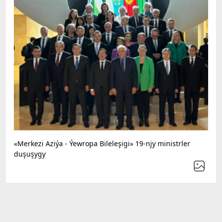
«Merkezi Aziýa - Ýewropa Bileleşigi» 19-njy ministrler
duşuşygy