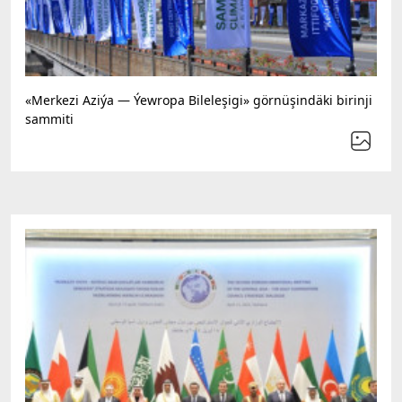
«Merkezi Aziýa — Ýewropa Bileleşigi» görnüşindäki birinji
sammiti