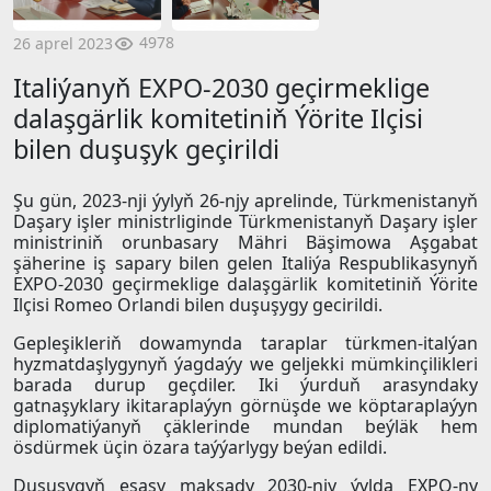
4978
26 aprel 2023
Italiýanyň EXPO-2030 geçirmeklige
dalaşgärlik komitetiniň Ýörite Ilçisi
bilen duşuşyk geçirildi
Şu gün, 2023-nji ýylyň 26-njy aprelinde, Türkmenistanyň
Daşary işler ministrliginde Türkmenistanyň Daşary işler
ministriniň orunbasary Mähri Bäşimowa Aşgabat
şäherine iş sapary bilen gelen Italiýa Respublikasynyň
EXPO-2030 geçirmeklige dalaşgärlik komitetiniň Ýörite
Ilçisi Romeo Orlandi bilen duşuşygy gecirildi.
Gepleşikleriň dowamynda taraplar türkmen-italýan
hyzmatdaşlygynyň ýagdaýy we geljekki mümkinçilikleri
barada durup geçdiler. Iki ýurduň arasyndaky
gatnaşyklary ikitaraplaýyn görnüşde we köptaraplaýyn
diplomatiýanyň çäklerinde mundan beýläk hem
ösdürmek üçin özara taýýarlygy beýan edildi.
Duşuşygyň esasy maksady 2030-njy ýylda EXPO-ny