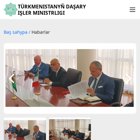
TÜRKMENISTANYŇ DAŞARY
IŞLER MINISTRLIGI
Baş sahypa
/
Habarlar