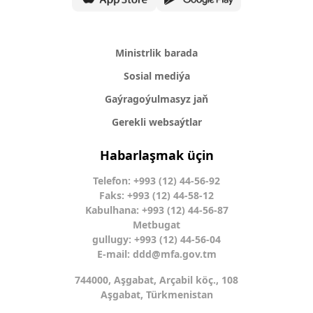
Ministrlik barada
Sosial mediýa
Gaýragoýulmasyz jaň
Gerekli websaýtlar
Habarlaşmak üçin
Telefon: +993 (12) 44-56-92
Faks: +993 (12) 44-58-12
Kabulhana: +993 (12) 44-56-87
Metbugat
gullugy: +993 (12) 44-56-04
E-mail:
ddd@mfa.gov.tm
744000, Aşgabat, Arçabil köç., 108
Aşgabat, Türkmenistan