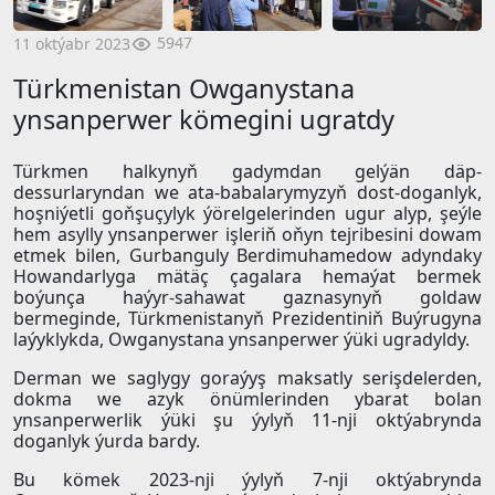
5947
11 oktýabr 2023
Türkmenistan Owganystana
ynsanperwer kömegini ugratdy
Türkmen halkynyň gadymdan gelýän däp-
dessurlaryndan we ata-babalarymyzyň dost-doganlyk,
hoşniýetli goňşuçylyk ýörelgelerinden ugur alyp, şeýle
hem asylly ynsanperwer işleriň oňyn tejribesini dowam
etmek bilen, Gurbanguly Berdimuhamedow adyndaky
Howandarlyga mätäç çagalara hemaýat bermek
boýunça haýyr-sahawat gaznasynyň goldaw
bermeginde, Türkmenistanyň Prezidentiniň Buýrugyna
laýyklykda, Owganystana ynsanperwer ýüki ugradyldy.
Derman we saglygy goraýyş maksatly serişdelerden,
dokma we azyk önümlerinden ybarat bolan
ynsanperwerlik ýüki şu ýylyň 11-nji oktýabrynda
doganlyk ýurda bardy.
Bu kömek 2023-nji ýylyň 7-nji oktýabrynda