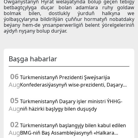
Owganystanyň Hyrat welaýatynda bolup geçen tebigy
betbagtçylyga duçar bolan adamlara ruhy goldaw
bolmak bilen, dostlukly ýurduň halkyna we
ýolbaşçylaryna bildirilýän çuňňur hormatyň nobatdaky
beýany hem-de ynsanperwerligiň belent ýörelgeleriniň
aýdyň nyşany bolup durýar.
Başga habarlar
06
Türkmenistanyň Prezidenti Şweýsariýa
Aug
Konfederasiýasynyň wise-prezidenti, Daşary
işler federal departamentiniň başlygyny kabul
05
etdi
Türkmenistanyň Daşary işler ministri ÝHHG-
Aug
niň häzirki başlygy bilen duşuşdy
02
Türkmenistanyň başlangyjy bilen kabul edilen
Aug
BMG-niň Baş Assambleýasynyň «Halkara