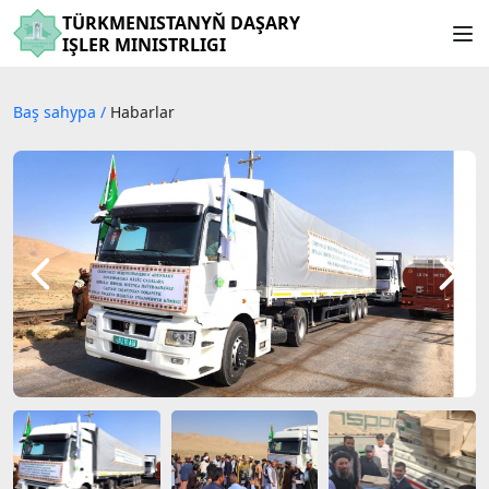
TÜRKMENISTANYŇ DAŞARY
IŞLER MINISTRLIGI
Baş sahypa
/
Habarlar