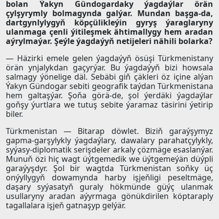
bolan Ýakyn Gündogardaky ýagdaýlar örän
çylşyrymly bolmagynda galýar. Mundan başga-da,
dartgynlylygyň köpçülikleýin gyryş ýaraglaryny
ulanmaga çenli ýitileşmek ähtimallygy hem aradan
aýrylmaýar. Şeýle ýagdaýyň netijeleri nähili bolarka?
— Häzirki emele gelen ýagdaýyň ösüşi Türkmenistany
örän ynjalykdan gaçyrýar. Bu ýagdaýyň bizi howsala
salmagy ýönelige däl. Sebäbi giň çäkleri öz içine alýan
Ýakyn Gündogar sebiti geografik taýdan Türkmenistana
hem galtaşýar. Şoňa görä-de, şol ýerdäki ýagdaýlar
goňşy ýurtlara we tutuş sebite ýaramaz täsirini ýetirip
biler.
Türkmenistan — Bitarap döwlet. Biziň garaýşymyz
gapma-garşylykly ýagdaýlary, dawalary parahatçylykly,
syýasy-diplomatik serişdeler arkaly çözmäge esaslanýar.
Munuň özi hiç wagt üýtgemedik we üýtgemeýän düýpli
garaýyşdyr. Şol bir wagtda Türkmenistan soňky üç
onýyllygyň dowamynda harby işjeňligi peseltmäge,
daşary syýasatyň guraly hökmünde güýç ulanmak
usullaryny aradan aýyrmaga gönükdirilen köptaraply
tagallalara işjeň gatnaşyp gelýär.