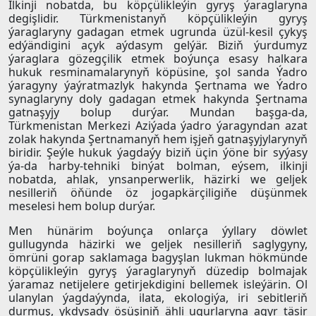
Ilkinji nobatda, bu köpçülikleýin gyryş ýaraglaryna
degişlidir. Türkmenistanyň köpçülikleýin gyryş
ýaraglaryny gadagan etmek ugrunda üzül-kesil çykyş
edýändigini açyk aýdasym gelýär. Biziň ýurdumyz
ýaraglara gözegçilik etmek boýunça esasy halkara
hukuk resminamalarynyň köpüsine, şol sanda Ýadro
ýaragyny ýaýratmazlyk hakynda Şertnama we Ýadro
synaglaryny doly gadagan etmek hakynda Şertnama
gatnaşyjy bolup durýar. Mundan başga-da,
Türkmenistan Merkezi Aziýada ýadro ýaragyndan azat
zolak hakynda Şertnamanyň hem işjeň gatnaşyjylarynyň
biridir. Şeýle hukuk ýagdaýy biziň üçin ýöne bir syýasy
ýa-da harby-tehniki binýat bolman, eýsem, ilkinji
nobatda, ahlak, ynsanperwerlik, häzirki we geljek
nesilleriň öňünde öz jogapkärçiligiňe düşünmek
meselesi hem bolup durýar.
Men hünärim boýunça onlarça ýyllary döwlet
gullugynda häzirki we geljek nesilleriň saglygyny,
ömrüni gorap saklamaga bagyşlan lukman hökmünde
köpçülikleýin gyryş ýaraglarynyň düzedip bolmajak
ýaramaz netijelere getirjekdigini bellemek isleýärin. Ol
ulanylan ýagdaýynda, ilata, ekologiýa, iri sebitleriň
durmuş, ykdysady ösüşiniň ähli ugurlaryna agyr täsir