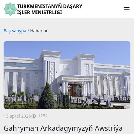
TÜRKMENISTANYŇ DAŞARY
IŞLER MINISTRLIGI
Baş sahypa
/
Habarlar
1284
13 aprel 2026
Gahryman Arkadagymyzyň Awstriýa