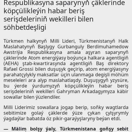
Respublikasyna saparynyň çäklerinde
köpçülikleýin habar beriş
serişdeleriniň wekilleri bilen
söhbetdeşligi
Türkmen halkynyň Milli Lideri, Türkmenistanyň Halk
Maslahatynyň Başlygy Gurbanguly Berdimuhamedow
Awstriýa Respublikasyna amala aşyran saparynyň
çäklerinde Atom energiýasy boýunça halkara agentligiň
(AEHA) ştab-kwartirasynda agentligiň Baş direktory
Rafael Grossi bilen duşuşyk geçirip, atom energiýasyny
parahatçylykly maksatlar üçin ulanmaga degişli möhüm
meseleleri ara alyp maslahatlaşdy. Duşuşygyň yzysüre,
bu ýerde ýurdumyzyň köpçülikleýin habar beriş
serişdeleriniň wekilleri Gahryman Arkadagymyza käbir
sowallar bilen ýüzlendiler.
Milli Liderimiz sowallara jogap berip, soňky wagtlarda
sebitimize golaý çäklerde ýüze çykan çylşyrymly
ýagdaýlar babatda öz pikir-garaýyşlaryny beýan etdi.
— Mälim bolşy ýaly, Türkmenistana goňşy sebit