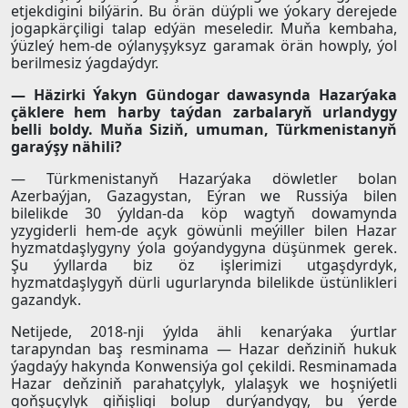
etjekdigini bilýärin. Bu örän düýpli we ýokary derejede
jogapkärçiligi talap edýän meseledir. Muňa kembaha,
ýüzleý hem-de oýlanyşyksyz garamak örän howply, ýol
berilmesiz ýagdaýdyr.
— Häzirki Ýakyn Gündogar dawasynda Hazarýaka
çäklere hem harby taýdan zarbalaryň urlandygy
belli boldy. Muňa Siziň, umuman, Türkmenistanyň
garaýşy nähili?
— Türkmenistanyň Hazarýaka döwletler bolan
Azerbaýjan, Gazagystan, Eýran we Russiýa bilen
bilelikde 30 ýyldan-da köp wagtyň dowamynda
yzygiderli hem-de açyk göwünli meýiller bilen Hazar
hyzmatdaşlygyny ýola goýandygyna düşünmek gerek.
Şu ýyllarda biz öz işlerimizi utgaşdyrdyk,
hyzmatdaşlygyň dürli ugurlarynda bilelikde üstünlikleri
gazandyk.
Netijede, 2018-nji ýylda ähli kenarýaka ýurtlar
tarapyndan baş resminama — Hazar deňziniň hukuk
ýagdaýy hakynda Konwensiýa gol çekildi. Resminamada
Hazar deňziniň parahatçylyk, ylalaşyk we hoşniýetli
goňşuçylyk giňişligi bolup durýandygy, bu ýerde