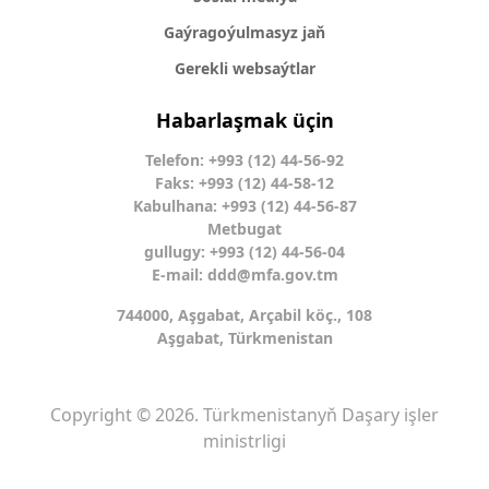
Gaýragoýulmasyz jaň
Gerekli websaýtlar
Habarlaşmak üçin
Telefon: +993 (12) 44-56-92
Faks: +993 (12) 44-58-12
Kabulhana: +993 (12) 44-56-87
Metbugat
gullugy: +993 (12) 44-56-04
E-mail:
ddd@mfa.gov.tm
744000, Aşgabat, Arçabil köç., 108
Aşgabat, Türkmenistan
Copyright © 2026. Türkmenistanyň Daşary işler
ministrligi