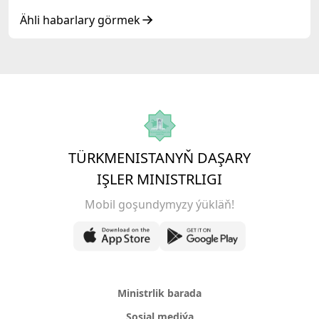
Respublikasy» hyzmatdaşlyk forumynyň
ýokary derejeli wezipeli adamlarynyň mejlisine
Ähli habarlary görmek
gatnaşdy
TÜRKMENISTANYŇ DAŞARY
IŞLER MINISTRLIGI
Mobil goşundymyzy ýükläň!
Ministrlik barada
Sosial mediýa