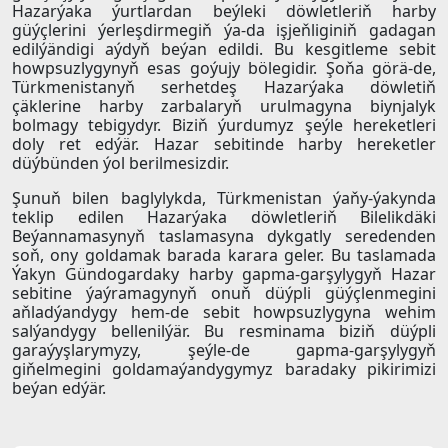
Hazarýaka ýurtlardan beýleki döwletleriň harby
güýçlerini ýerleşdirmegiň ýa-da işjeňliginiň gadagan
edilýändigi aýdyň beýan edildi. Bu kesgitleme sebit
howpsuzlygynyň esas goýujy bölegidir. Şoňa görä-de,
Türkmenistanyň serhetdeş Hazarýaka döwletiň
çäklerine harby zarbalaryň urulmagyna biynjalyk
bolmagy tebigydyr. Biziň ýurdumyz şeýle hereketleri
doly ret edýär. Hazar sebitinde harby hereketler
düýbünden ýol berilmesizdir.
Şunuň bilen baglylykda, Türkmenistan ýaňy-ýakynda
teklip edilen Hazarýaka döwletleriň Bilelikdäki
Beýannamasynyň taslamasyna dykgatly seredenden
soň, ony goldamak barada karara geler. Bu taslamada
Ýakyn Gündogardaky harby gapma-garşylygyň Hazar
sebitine ýaýramagynyň onuň düýpli güýçlenmegini
aňladýandygy hem-de sebit howpsuzlygyna wehim
salýandygy bellenilýär. Bu resminama biziň düýpli
garaýyşlarymyzy, şeýle-de gapma-garşylygyň
giňelmegini goldamaýandygymyz baradaky pikirimizi
beýan edýär.