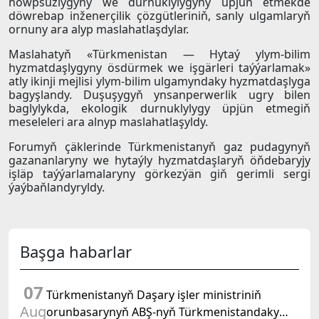
howpsuzlygyny we durnuklylygyny üpjün etmekde
döwrebap inženerçilik çözgütleriniň, sanly ulgamlaryň
ornuny ara alyp maslahatlaşdylar.
Maslahatyň «Türkmenistan — Hytaý ylym-bilim
hyzmatdaşlygyny ösdürmek we işgärleri taýýarlamak»
atly ikinji mejlisi ylym-bilim ulgamyndaky hyzmatdaşlyga
bagyşlandy. Duşuşygyň ynsanperwerlik ugry bilen
baglylykda, ekologik durnuklylygy üpjün etmegiň
meseleleri ara alnyp maslahatlaşyldy.
Forumyň çäklerinde Türkmenistanyň gaz pudagynyň
gazananlaryny we hytaýly hyzmatdaşlaryň öňdebaryjy
işläp taýýarlamalaryny görkezýän giň gerimli sergi
ýaýbaňlandyryldy.
Başga habarlar
07
Türkmenistanyň Daşary işler ministriniň
Aug
orunbasarynyň ABŞ-nyň Türkmenistandaky