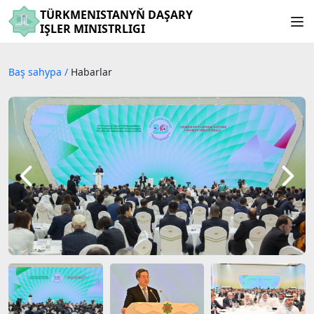
TÜRKMENISTANYŇ DAŞARY
IŞLER MINISTRLIGI
Baş sahypa
/
Habarlar