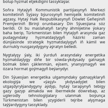
bolup hyzmat etjekdigini tassyklaýar.
Soňra Hytaýyň Kommunistik partiýasynyň Merkezi
komitetiniň Syýasy býurosynyň hemişelik komitetiniň
agzasy, Hytaý Halk Respublikasynyň Döwlet Geňeşiniň
Premýeriniň Birinji orunbasary Din Sýuesýana söz
berildi. Ol bu maslahatyň taryhy ähmiýetine ýokary
baha berip, Türkmenistan bilen Hytaýyň arasynda gaz
pudagyndaky hyzmatdaşlygyň häzirki zaman
dünýäsinde strategik hyzmatdaşlygyň iň kämil we
durnukly nusgasydygyny aýratyn belledi.
Nygtalyşy ýaly, iki ýurduň arasyndaky energetika
hyzmatdaşlygy diňe bir söwda-ykdysady gatnaşyk
bolmak bilen çäklenmän, eýsem, ynanyşmagyň we
özara hormat goýmagyň beýanydyr.
Din Sýuesýan energetika ulgamyndaky gatnaşyklaryň
ekologiýa we «ýaşyl» ykdysadyýet bilen
utgaşdyrylýandygyny aýdyp, hytaý tarapynyň tebigy
gazy gazyp almakda we ibermekde döwrebap, az
uglerodly tehnologiýalary ulanmak boýunça
Türkmenistan bilen yzygiderli tejribe alyşmaga
taýýardygyny tassyklady.