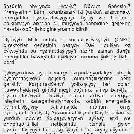
Sözüniň ahyrynda Hytaýyň Döwlet Geňeşiniň
Premýeriniň Birinji orunbasary iki ýurduň arasyndaky
energetika hyzmatdaşlygynyň hytaý we türkmen
halklarynyň abadan durmuşynyň bähbidine geljekde
has-da ösdüriljekdigine ynam bildirdi.
Hytaýyň Milli nebitgaz korporasiýasynyň (CNPC)
direktorlar geňeşiniň başlygy Daý Houlýan öz
çykyşynda bu hyzmatdaşlygyň häzirki zaman dünýä
energetika bazarynda eýeleýän ornuna ýokary baha
berdi.
Çykyşyň dowamynda energetika pudagyndaky strategik
hyzmatdaşlygyň geljekki mümkinçiliklerine hem
garaldy. Korporasiýanyň ýolbaşçysy bar bolan
kuwwatlyklaryň giňeldilmegi boýunça alnyp barylýan
hyzmatdaşlygyň Hytaýyň barha artýan energiýa
isleglerini kanagatlandyrmakda, sebitiň energetika
durnuklylygyny saklamakda möhüm orny
eýeleýändigini aýtdy. Sözüniň ahyrynda Daý Houlýan iki
ýurduň döwlet ýolbaşçylarynyň syýasy erki we
öňdengörüjiligi netijesinde kemala gelen
hyzmatdaşlygyň bu nusgasynyň täze taryhy eýýamda