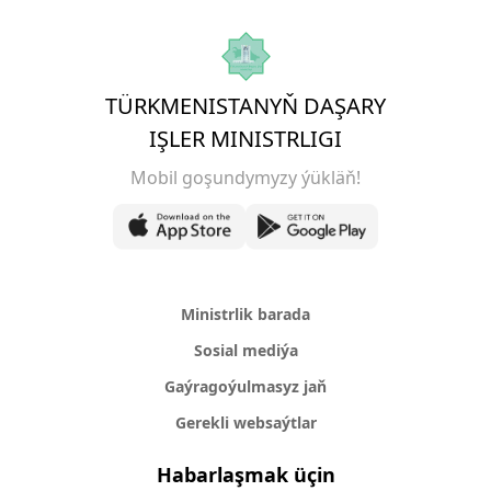
TÜRKMENISTANYŇ DAŞARY
IŞLER MINISTRLIGI
Mobil goşundymyzy ýükläň!
Ministrlik barada
Sosial mediýa
Gaýragoýulmasyz jaň
Gerekli websaýtlar
Habarlaşmak üçin