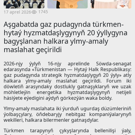
1745
17 aprel 2026
Aşgabatda gaz pudagynda türkmen-
hytaý hyzmatdaşlygynyň 20 ýyllygyna
bagyşlanan halkara ylmy-amaly
maslahat geçirildi
2026-njy ýylyň 16-njy aprelinde Söwda-senagat
edarasynda «Türkmenistan — Hytaý Halk Respublikasy:
gaz pudagynda strategik hyzmatdaşlygyň 20 ýyly» atly
halkara ylmy-amaly maslahat geçirildi. Forum iki
döwletiň arasyndaky dostlukly gatnaşyklaryň we uzak
möhletleýin energetika hyzmatdaşlygynyň netijeli
häsiýete eýedigini aýdyň görkezýän waka boldy.
Ylmy-amaly maslahata iki ýurduň ugurdaş düzümleriniň
ýolbaşçylary, öňdebaryjy nebitgaz kompaniýalarynyň
wekilleri, halkara bilermenler gatnaşdylar.
Türkmen tarapynyň çykyşlarynda bellenilişi ýaly,