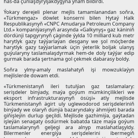
has-da çuňlaşdyryljakdygyna ynam bildirdi.
Ýokary derejeli plenar mejlis tamamlanandan soňra,
«Türkmengaz» döwlet konserni bilen Hytaý Halk
Respublikasynyň «CNPC Amudarya Petroleum Company
Ltd.» kompaniýasynyň arasynda «Galkynyş» gaz käniniň
dördünji tapgyrynyň çäginde ýylda 10 milliard kub metr
harytlyk gazy taýýarlaýan desgany we şol möçberde
harytlyk gazy taýýarlamak üçin ýeterlik boljak ulanyş
guýularyny taslamalaşdyrmak hem-de doly taýýar edip
gurmak barada şertnama gol çekmek dabarasy boldy.
Soňra ylmy-amaly maslahatyň işi mowzuklaýyn
mejlislerde dowam etdi.
«Türkmenistanyň ileri tutulýan gaz taslamalary:
serişdeler binýady, maýa goýum mümkinçilikleri we
eksport infrastrukturasynyň ösüşi» atly mejlisde
Türkmenistanyň ägirt uly uglewodorod serişdeleriniň
binýady we olaryň dünýä bazaryndaky ähmiýeti barada
giňişleýin durlup geçildi. Mejlisde gazhimiýa, gaýtadan
işleýän senagaty ösdürmek babatda täze maýa goýum
taslamalarynyň geljegi ara alnyp maslahatlaşyldy.
Bilermenler energiýa serişdelerini ibermegiň