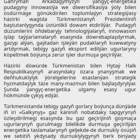
Gahryman Arkadagymyzyň ýangyç-energetika
pudagyny innowasiýa we diwersifikasiýa ýoly bilen
ösdürmäge gönükdirilen toplumlaýyn strategiýasy
häzirki wagtda Türkmenistanyň Prezidentiniň
baştutanlygynda üstünlikli dowam etdirilýär. Pudagyň
düzümlerini öňdebaryjy tehnologiýalaryň, innowasion
işläp taýýarlamalaryň esasynda döwrebaplaşdyrmak,
gazyp alýan, gaýtadan işleýän pudaklaryň kuwwatyny
artdyrmak, tebigy gazyň eksport edilýän ugurlaryny
köpeltmek boýunça zerur işler durmuşa geçirilýär.
Häzirki döwürde Türkmenistan bilen Hytaý Halk
Respublikasynyň arasyndaky özara ynanyşmak we
deňhukuklylyk ýörelgelerine esaslanýan strategik
hyzmatdaşlyk täze many-mazmun bilen baýlaşdyrylýar.
Şunda ýangyç-energetika ulgamy esasy ugur
hökmünde çykyş edýär.
Türkmenistanda tebigy gazyň gorlary boýunça dünýäde
iň iri «Galkynyş» gaz käniniň nobatdaky tapgyrynyň
özleşdirilmegi esasynda bu gaz geçirijiniň goşmaça
ugurlarynyň gurulmagy bilelikde durmuşa geçirilýän
energetika taslamalarynyň geljekde-de durnukly ösüşiň
we sebitiň ykdysady durnuklylygynyň berk binýady