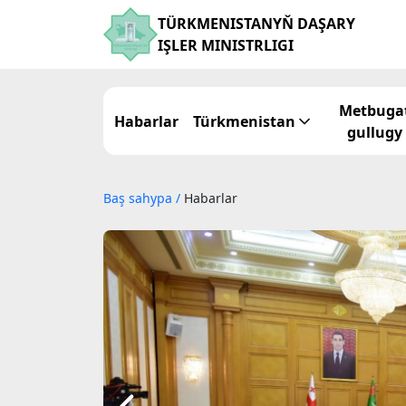
TÜRKMENISTANYŇ DAŞARY
IŞLER MINISTRLIGI
Metbuga
Habarlar
Türkmenistan
gullugy
Baş sahypa
/
Habarlar