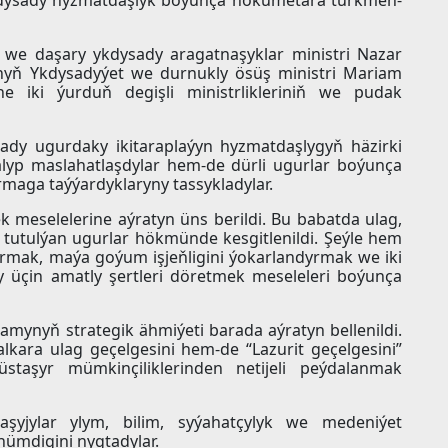
e daşary ykdysady aragatnaşyklar ministri Nazar
nyň Ykdysadyýet we durnukly ösüş ministri Mariam
şine iki ýurduň degişli ministrlikleriniň we pudak
ady ugurdaky ikitaraplaýyn hyzmatdaşlygyň häzirki
alyp maslahatlaşdylar hem-de dürli ugurlar boýunça
aga taýýardyklaryny tassykladylar.
 meselelerine aýratyn üns berildi. Bu babatda ulag,
 tutulýan ugurlar hökmünde kesgitlenildi. Şeýle hem
rmak, maýa goýum işjeňligini ýokarlandyrmak we iki
 üçin amatly şertleri döretmek meseleleri boýunça
amynyň strategik ähmiýeti barada aýratyn bellenildi.
lkara ulag geçelgesini hem-de “Lazurit geçelgesini”
staşyr mümkinçiliklerinden netijeli peýdalanmak
şyjylar ylym, bilim, syýahatçylyk we medeniýet
ümdigini nygtadylar.