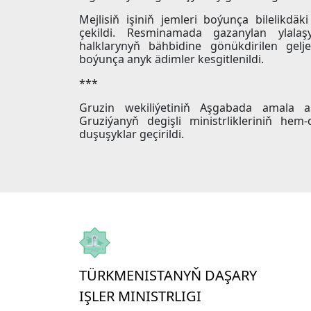
Mejlisiň işiniň jemleri boýunça bilelikd
çekildi. Resminamada gazanylan ylalaşy
halklarynyň bähbidine gönükdirilen gelj
boýunça anyk ädimler kesgitlenildi.
***
Gruzin wekiliýetiniň Aşgabada amala 
Gruziýanyň degişli ministrlikleriniň he
duşuşyklar geçirildi.
TÜRKMENISTANYŇ DAŞARY
IŞLER MINISTRLIGI