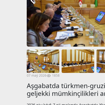
1858
07 maý 2026
Aşgabatda türkmen-gruz
geljekki mümkinçilikleri 
2026-njy ýylyň 7-nji maýynda Aşgabatda 