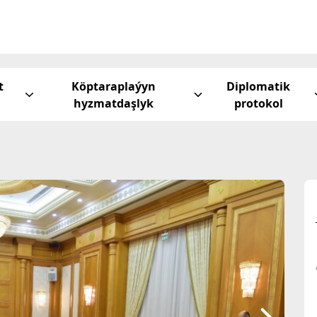
t
Köptaraplaýyn
Diplomatik
hyzmatdaşlyk
protokol