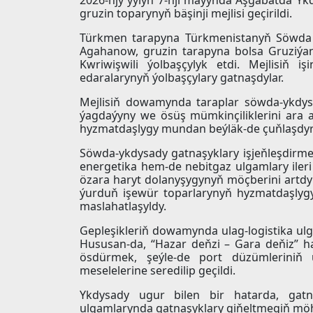
gruzin toparynyň bäşinji mejlisi geçirildi.
Türkmen tarapyna Türkmenistanyň Söwda w
Agahanow, gruzin tarapyna bolsa Gruziýa
Kwriwişwili ýolbaşçylyk etdi. Mejlisiň i
edaralarynyň ýolbaşçylary gatnaşdylar.
Mejlisiň dowamynda taraplar söwda-ykdys
ýagdaýyny we ösüş mümkinçiliklerini ara 
hyzmatdaşlygy mundan beýläk-de çuňlaşdyrm
Söwda-ykdysady gatnaşyklary işjeňleşdirmek
energetika hem-de nebitgaz ulgamlary ileri
özara haryt dolanyşygynyň möçberini artdy
ýurduň işewür toparlarynyň hyzmatdaşlygy
maslahatlaşyldy.
Gepleşikleriň dowamynda ulag-logistika ulg
Hususan-da, “Hazar deňzi – Gara deňiz” ha
ösdürmek, şeýle-de port düzümleriniň ü
meselelerine seredilip geçildi.
Ykdysady ugur bilen bir hatarda, gatna
ulgamlarynda gatnaşyklary giňeltmegiň möh