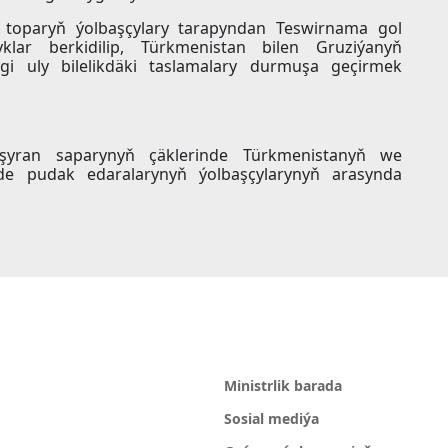
äki toparyň ýolbaşçylary tarapyndan Teswirnama gol
klar berkidilip, Türkmenistan bilen Gruziýanyň
egi uly bilelikdäki taslamalary durmuşa geçirmek
aşyran saparynyň çäklerinde Türkmenistanyň we
m-de pudak edaralarynyň ýolbaşçylarynyň arasynda
Ministrlik barada
Sosial mediýa