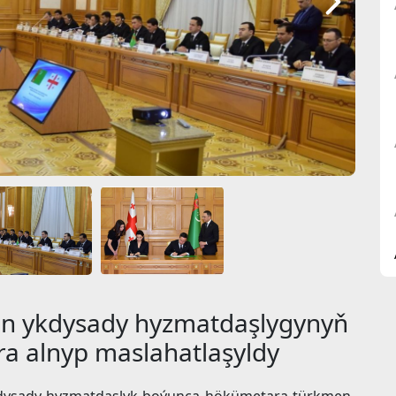
in ykdysady hyzmatdaşlygynyň
ara alnyp maslahatlaşyldy
Ykdysady hyzmatdaşlyk boýunça hökümetara türkmen-