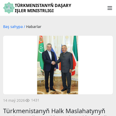
TÜRKMENISTANYŇ DAŞARY
IŞLER MINISTRLIGI
Baş sahypa
/
Habarlar
1431
14 maý 2026
Türkmenistanyň Halk Maslahatynyň