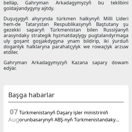
belläp, Gahryman Arkadagymyzyň bu teklibini
goldaýandygyny aýtdy.
Duşuşygyň ahyrynda türkmen halkynyň Milli Lideri
hem-de Tatarystan Respublikasynyň Baştutany şu
gezekki saparyň Türkmenistan bilen Russiýanyň
arasyndaky strategik hyzmatdaşlygy pugtalandyrmaga
uly goşant goşjakdygyna ynam bildirip, iki ýurduň
doganlyk halklaryna parahatçylyk we rowaçlyk arzuw
etdiler.
Gahryman Arkadagymyzyň Kazana sapary dowam
edýär.
Başga habarlar
07
Türkmenistanyň Daşary işler ministriniň
Aug
orunbasarynyň ABŞ-nyň Türkmenistandaky
wagtlaýyn işler ynanylan wekili bilen duşuşygy