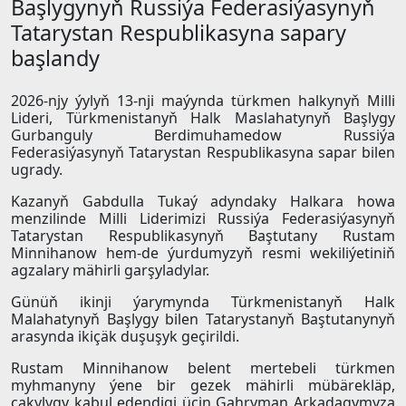
Başlygynyň Russiýa Federasiýasynyň
Tatarystan Respublikasyna sapary
başlandy
2026-njy ýylyň 13-nji maýynda türkmen halkynyň Milli
Lideri, Türkmenistanyň Halk Maslahatynyň Başlygy
Gurbanguly Berdimuhamedow Russiýa
Federasiýasynyň Tatarystan Respublikasyna sapar bilen
ugrady.
Kazanyň Gabdulla Tukaý adyndaky Halkara howa
menzilinde Milli Liderimizi Russiýa Federasiýasynyň
Tatarystan Respublikasynyň Baştutany Rustam
Minnihanow hem-de ýurdumyzyň resmi wekiliýetiniň
agzalary mähirli garşyladylar.
Günüň ikinji ýarymynda Türkmenistanyň Halk
Malahatynyň Başlygy bilen Tatarystanyň Baştutanynyň
arasynda ikiçäk duşuşyk geçirildi.
Rustam Minnihanow belent mertebeli türkmen
myhmanyny ýene bir gezek mähirli mübärekläp,
çakylygy kabul edendigi üçin Gahryman Arkadagymyza