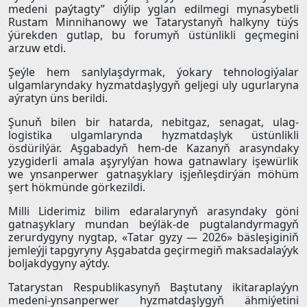
medeni paýtagty” diýlip yglan edilmegi mynasybetli
Rustam Minnihanowy we Tatarystanyň halkyny tüýs
ýürekden gutlap, bu forumyň üstünlikli geçmegini
arzuw etdi.
Şeýle hem sanlylaşdyrmak, ýokary tehnologiýalar
ulgamlaryndaky hyzmatdaşlygyň geljegi uly ugurlaryna
aýratyn üns berildi.
Şunuň bilen bir hatarda, nebitgaz, senagat, ulag-
logistika ulgamlarynda hyzmatdaşlyk üstünlikli
ösdürilýär. Aşgabadyň hem-de Kazanyň arasyndaky
yzygiderli amala aşyrylýan howa gatnawlary işewürlik
we ynsanperwer gatnaşyklary işjeňleşdirýän möhüm
şert hökmünde görkezildi.
Milli Liderimiz bilim edaralarynyň arasyndaky göni
gatnaşyklary mundan beýläk-de pugtalandyrmagyň
zerurdygyny nygtap, «Tatar gyzy — 2026» bäsleşiginiň
jemleýji tapgyryny Aşgabatda geçirmegiň maksadalaýyk
boljakdygyny aýtdy.
Tatarystan Respublikasynyň Baştutany ikitaraplaýyn
medeni-ynsanperwer hyzmatdaşlygyň ähmiýetini