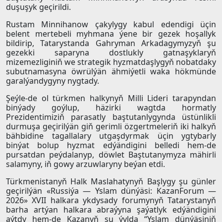
duşuşyk geçirildi.
Rustam Minnihanow çakylygy kabul edendigi üçin
belent mertebeli myhmana ýene bir gezek hoşallyk
bildirip, Tatarystanda Gahryman Arkadagymyzyň şu
gezekki saparyna dostlukly gatnaşyklaryň
mizemezliginiň we strategik hyzmatdaşlygyň nobatdaky
subutnamasyna öwrülýän ähmiýetli waka hökmünde
garalýandygyny nygtady.
Şeýle-de ol türkmen halkynyň Milli Lideri tarapyndan
binýady goýlup, häzirki wagtda hormatly
Prezidentimiziň parasatly baştutanlygynda üstünlikli
durmuşa geçirilýän giň gerimli özgertmeleriň iki halkyň
bähbidine tagallalary utgaşdyrmak üçin ygtybarly
binýat bolup hyzmat edýändigini belledi hem-de
pursatdan peýdalanyp, döwlet Baştutanymyza mähirli
salamyny, iň gowy arzuwlaryny beýan etdi.
Türkmenistanyň Halk Maslahatynyň Başlygy şu günler
geçirilýän «Russiýa — Yslam dünýäsi: KazanForum —
2026» XVII halkara ykdysady forumynyň Tatarystanyň
barha artýan halkara abraýyna şaýatlyk edýändigini
aýtdy hem-de Kazanyň şu ýylda “Yslam dünýäsiniň