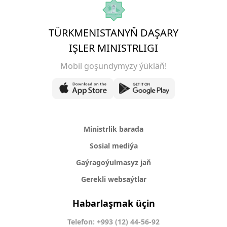
TÜRKMENISTANYŇ DAŞARY
IŞLER MINISTRLIGI
Mobil goşundymyzy ýükläň!
Ministrlik barada
Sosial mediýa
Gaýragoýulmasyz jaň
Gerekli websaýtlar
Habarlaşmak üçin
Telefon: +993 (12) 44-56-92