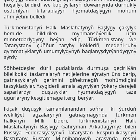
hoşallyk bildirdi we köp ýyllaryň dowamynda durnukly
ösdürilýän ikitaraplaýyn hyzmatdaşlygyň möhüm
ähmiýetini belledi.
Türkmenistanyň Halk Maslahatynyň Başlygy çakylyk
hem-de bildirilen myhmansöýerlik üçin
minnetdarlygyny beýan edip, Türkmenistany we
Tatarystany çuňňur taryhy kökleriň, medeni-ruhy
gymmatlyklaryň umumylygynyň baglanyşdyrýandygyny
aýtdy.
Söhbetdeşler dürli pudaklarda durmuşa geçirilýän
bilelikdäki taslamalaryň netijelerine aýratyn üns berip,
gatnaşyklaryň gerimini giňeltmegiň möhümdigini
tassykladylar. Yzygiderli amala aşyrylýan ýokary derejeli
saparlardyr duşuşyklar hyzmatdaşlygyň täze
ugurlaryny kesgitlemäge itergi berýär.
Ikiçäk duşuşyk tamamlanandan soňra, iki ýurduň
wekiliýet agzalarynyň gatnaşmagynda türkmen
halkynyň Milli Lideri, Türkmenistanyň Halk
Maslahatynyň Başlygy Gahryman Arkadagymyz bilen
Russiýa Federasiýasynyň Tatarystan Respublikasynyň
Baştutany Rustam Minnihanowyň arasynda resmi