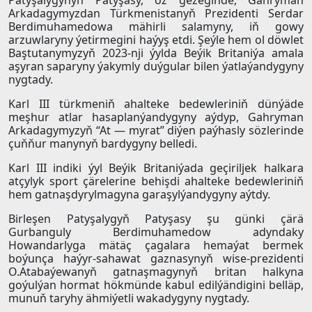
Patyşalygynyň Patyşasy, öz gezeginde, Gahryman
Arkadagymyzdan Türkmenistanyň Prezidenti Serdar
Berdimuhamedowa mähirli salamyny, iň gowy
arzuwlaryny ýetirmegini haýyş etdi. Şeýle hem ol döwlet
Baştutanymyzyň 2023-nji ýylda Beýik Britaniýa amala
aşyran saparyny ýakymly duýgular bilen ýatlaýandygyny
nygtady.
Karl III türkmeniň ahalteke bedewleriniň dünýäde
meşhur atlar hasaplanýandygyny aýdyp, Gahryman
Arkadagymyzyň “At — myrat” diýen paýhasly sözlerinde
çuňňur manynyň bardygyny belledi.
Karl III indiki ýyl Beýik Britaniýada geçiriljek halkara
atçylyk sport çärelerine behişdi ahalteke bedewleriniň
hem gatnaşdyrylmagyna garaşylýandygyny aýtdy.
Birleşen Patyşalygyň Patyşasy şu günki çärä
Gurbanguly Berdimuhamedow adyndaky
Howandarlyga mätäç çagalara hemaýat bermek
boýunça haýyr-sahawat gaznasynyň wise-prezidenti
O.Atabaýewanyň gatnaşmagynyň britan halkyna
goýulýan hormat hökmünde kabul edilýändigini belläp,
munuň taryhy ähmiýetli wakadygyny nygtady.