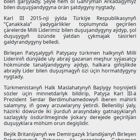
bilen garşylady. Şeýle hem ol Gahryman Arkadagymyz
bilen duşuşýandygyna örän şatdygyny nygtady.
Karl III 2015-nji ýylda Türkiýe Respublikasynyň
“Çanakkala” ýadygärlikler toplumynda geçirilen
çärelerde Milli Liderimiz bilen duşuşandygyny aýdyp, şol
duşuşygyň özünde ýatdan çykmajak täsirleri
galdyrandygyny belledi.
Birleşen Patyşalygyň Patyşasy türkmen halkynyň Milli
Lideriniň dünýäde uly abraý gazanan meşhur syýasatçy
hökmünde tanalýandygyny aýdyp, halkara giňişlikde
abraýly Lider bilen duşuşmagyň özi üçin hormatdygyny
nygtady.
Türkmenistanyň Halk Maslahatynyň Başlygy hoşniýetli
sözler üçin minnetdarlyk bildirip, Patyşa Karl III-ä
Prezident Serdar Berdimuhamedowyň iberen mähirli
salamyny, iň gowy arzuwlaryny ýetirdi. Bellenilişi ýaly,
häzirki döwürde iki ýurduň arasyndaky gatnaşyklaryň
sazlaşykly ösdürilmeginde ýokary derejede geçirilýän
duşuşyklara möhüm orun degişlidir.
Beýik Britaniýanyň we Demirgazyk Irlandiýanyň Birleşen