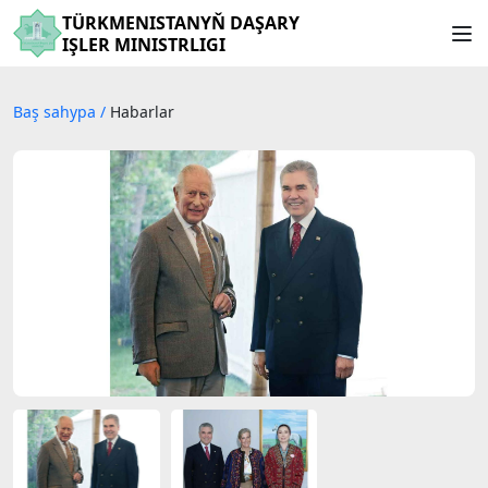
TÜRKMENISTANYŇ DAŞARY
IŞLER MINISTRLIGI
Baş sahypa
/
Habarlar