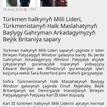
1881
18 maý 2026
Türkmen halkynyň Milli Lideri,
Türkmenistanyň Halk Maslahatynyň
Başlygy Gahryman Arkadagymyzyň
Beýik Britaniýa sapary
Türkmen halkynyň Milli Lideri saparyň çäginde ir bilen
Birleşen Patyşalygyň Windzor galasyna bardy. Bu ýerde
Gahryman Arkadagymyzy Windzor Patyşalyk atçylyk
çykyşlarynyň guramaçylyk toparynyň ýolbaşçysy
Edward Benýon we Windzoryň guramaçylyk işleri
boýunça wekili Sara Ruterford-Jons mähirli garşyladylar.
Soňra Türkmenistanyň Halk Maslahatynyň Başlygy
Windzor galasynyň çäginde Onuň Alyjenaby, Beýik
Britaniýanyň we Demirgazyk Irlandiýanyň Birleşen
Patyşalygynyň Patyşasy Karl III bilen duşuşdy.
Karl III türkmen halkynyň Milli Liderini aýratyn hormat