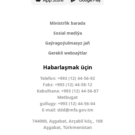
Ministrlik barada
Sosial mediýa
Gaýragoýulmasyz jaň
Gerekli websaýtlar
Habarlaşmak üçin
Telefon: +993 (12) 44-56-92
Faks: +993 (12) 44-58-12
Kabulhana: +993 (12) 44-56-87
Metbugat
gullugy: +993 (12) 44-56-04
E-mail:
ddd@mfa.gov.tm
744000, Aşgabat, Arçabil köç., 108
Aşgabat, Türkmenistan