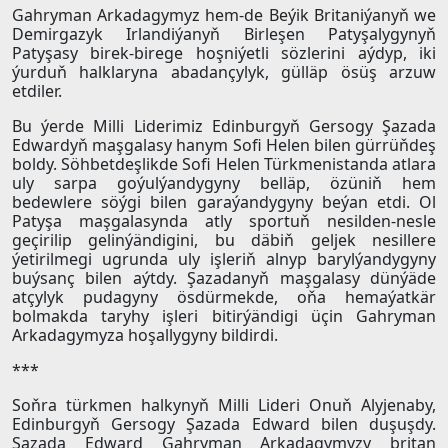
Gahryman Arkadagymyz hem-de Beýik Britaniýanyň we
Demirgazyk Irlandiýanyň Birleşen Patyşalygynyň
Patyşasy birek-birege hoşniýetli sözlerini aýdyp, iki
ýurduň halklaryna abadançylyk, gülläp ösüş arzuw
etdiler.
Bu ýerde Milli Liderimiz Edinburgyň Gersogy Şazada
Edwardyň maşgalasy hanym Sofi Helen bilen gürrüňdeş
boldy. Söhbetdeşlikde Sofi Helen Türkmenistanda atlara
uly sarpa goýulýandygyny belläp, özüniň hem
bedewlere söýgi bilen garaýandygyny beýan etdi. Ol
Patyşa maşgalasynda atly sportuň nesilden-nesle
geçirilip gelinýändigini, bu däbiň geljek nesillere
ýetirilmegi ugrunda uly işleriň alnyp barylýandygyny
buýsanç bilen aýtdy. Şazadanyň maşgalasy dünýäde
atçylyk pudagyny ösdürmekde, oňa hemaýatkär
bolmakda taryhy işleri bitirýändigi üçin Gahryman
Arkadagymyza hoşallygyny bildirdi.
***
Soňra türkmen halkynyň Milli Lideri Onuň Alyjenaby,
Edinburgyň Gersogy Şazada Edward bilen duşuşdy.
Şazada Edward Gahryman Arkadagymyzy britan