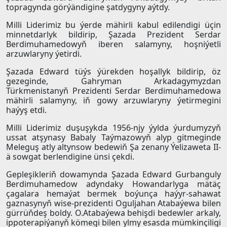
topragynda görýändigine şatdygyny aýtdy.
Milli Liderimiz bu ýerde mähirli kabul edilendigi üçin
minnetdarlyk bildirip, Şazada Prezident Serdar
Berdimuhamedowyň iberen salamyny, hoşniýetli
arzuwlaryny ýetirdi.
Şazada Edward tüýs ýürekden hoşallyk bildirip, öz
gezeginde, Gahryman Arkadagymyzdan
Türkmenistanyň Prezidenti Serdar Berdimuhamedowa
mähirli salamyny, iň gowy arzuwlaryny ýetirmegini
haýyş etdi.
Milli Liderimiz duşuşykda 1956-njy ýylda ýurdumyzyň
ussat atşynasy Babaly Taýmazowyň alyp gitmeginde
Meleguş atly altynsow bedewiň Şa zenany Ýelizaweta II-
ä sowgat berlendigine ünsi çekdi.
Gepleşikleriň dowamynda Şazada Edward Gurbanguly
Berdimuhamedow adyndaky Howandarlyga mätäç
çagalara hemaýat bermek boýunça haýyr-sahawat
gaznasynyň wise-prezidenti Oguljahan Atabaýewa bilen
gürrüňdeş boldy. O.Atabaýewa behişdi bedewler arkaly,
ippoterapiýanyň kömegi bilen ylmy esasda mümkinçiligi