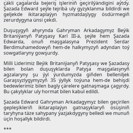
çäkli çagalarda bejeriş işleriniň geçirilýändigini aýtdy.
Şazada Edward şeýle tejribä uly gyzyklanma bildirdi we
geljekde ikitaraplaýyn hyzmatdaşlygy ösdürmegiň
zerurdygyna ünsi çekdi.
Duşuşygyň ahyrynda Gahryman Arkadagymyz Beýik
Britaniýanyň Patyşasy Karl III-ä, şeýle hem Şazada
Edwarda, onuň maşgalasyna Prezident Serdar
Berdimuhamedowyň hem-de halkymyzyň adyndan toý
sowgatlaryny gowşurdy.
Milli Liderimiz Beýik Britaniýanyň Patyşasy we Şazadasy
bilen bolan duşuşyklarda Patyşa maşgalasynyň
agzalaryny şu ýyl ýurdumyzda giňden belleniljek
Garaşsyzlygymyzyň 35 ýyllyk toýuna hem-de behişdi
bedewlerimiz bilen bagly çärelere gatnaşmaga çagyrdy.
Bu çakylyklar uly hormat bilen kabul edildi.
Şazada Edward Gahryman Arkadagymyz bilen geçirilen
gepleşikleriň ikitaraplaýyn gatnaşyklaryň ösüşiniň
taryhyna täze sahypany ýazjakdygyny belledi we munuň
üçin hoşallyk bildirdi.
***