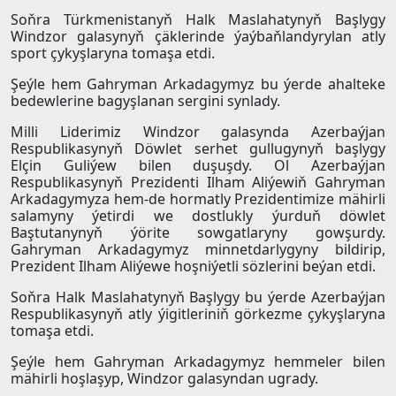
Soňra Türkmenistanyň Halk Maslahatynyň Başlygy
Windzor galasynyň çäklerinde ýaýbaňlandyrylan atly
sport çykyşlaryna tomaşa etdi.
Şeýle hem Gahryman Arkadagymyz bu ýerde ahalteke
bedewlerine bagyşlanan sergini synlady.
Milli Liderimiz Windzor galasynda Azerbaýjan
Respublikasynyň Döwlet serhet gullugynyň başlygy
Elçin Guliýew bilen duşuşdy. Ol Azerbaýjan
Respublikasynyň Prezidenti Ilham Aliýewiň Gahryman
Arkadagymyza hem-de hormatly Prezidentimize mähirli
salamyny ýetirdi we dostlukly ýurduň döwlet
Baştutanynyň ýörite sowgatlaryny gowşurdy.
Gahryman Arkadagymyz minnetdarlygyny bildirip,
Prezident Ilham Aliýewe hoşniýetli sözlerini beýan etdi.
Soňra Halk Maslahatynyň Başlygy bu ýerde Azerbaýjan
Respublikasynyň atly ýigitleriniň görkezme çykyşlaryna
tomaşa etdi.
Şeýle hem Gahryman Arkadagymyz hemmeler bilen
mähirli hoşlaşyp, Windzor galasyndan ugrady.