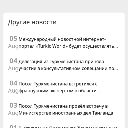
Другие новости
05
Международный новостной интернет-
Aug
портал «Turkic World» будет осуществлять
освещение подготовки и проведения
04
заседания Халк Маслахаты Туркменистана
Делегация из Туркменистана приняла
Aug
участие в консультативном совещании по
цифровому коридору CAREC в Исламабаде
04
Посол Туркменистана встретился с
Aug
французским экспертом в области
коневодства
03
Посол Туркменистана провёл встречу в
Aug
Министерстве иностранных дел Таиланда
01