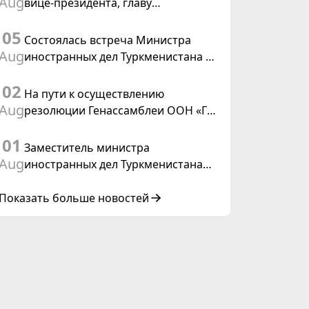
Aug
вице-президента, главу
Федерального департамента
05
иностранных дел Швейцарской
Состоялась встреча Министра
Конфедерации
Aug
иностранных дел Туркменистана с
действующим председателем ОБСЕ
02
На пути к осуществлению
Aug
резолюции Генассамблеи ООН «Год
международного права, 2028»,
01
инициированной Туркменистаном
Заместитель министра
Aug
иностранных дел Туркменистана
принял участие в совещании
старших должностных лиц Форума
Показать больше новостей
сотрудничества «Центральная
Азия – Республика Корея»