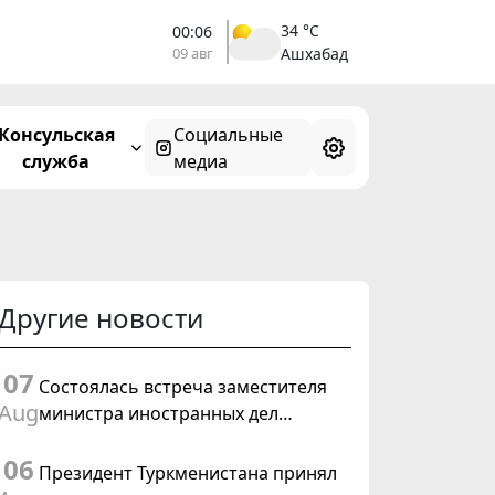
34 °C
00:06
09 авг
Ашхабад
Консульская
Социальные
служба
медиа
Другие новости
07
Состоялась встреча заместителя
Aug
министра иностранных дел
Туркменистана с Временным
06
поверенным в делах США в
Президент Туркменистана принял
Туркменистане