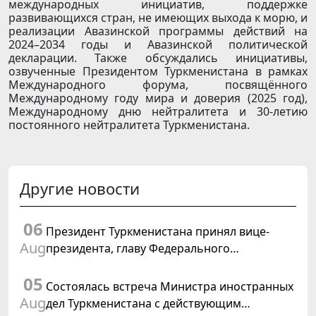
международных инициатив, поддержке
развивающихся стран, не имеющих выхода к морю, и
реализации Авазинской программы действий на
2024–2034 годы и Авазинской политической
декларации. Также обсуждались инициативы,
озвученные Президентом Туркменистана в рамках
Международного форума, посвящённого
Международному году мира и доверия (2025 год),
Международному дню нейтралитета и 30-летию
постоянного нейтралитета Туркменистана.
Другие новости
06
Президент Туркменистана принял вице-
Aug
президента, главу Федерального
департамента иностранных дел
05
Швейцарской Конфедерации
Состоялась встреча Министра иностранных
Aug
дел Туркменистана с действующим