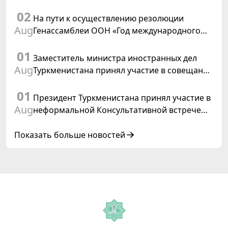
председателем ОБСЕ
02
На пути к осуществлению резолюции
Aug
Генассамблеи ООН «Год международного
права, 2028», инициированной
01
Туркменистаном
Заместитель министра иностранных дел
Aug
Туркменистана принял участие в совещании
старших должностных лиц Форума
01
сотрудничества «Центральная Азия –
Президент Туркменистана принял участие в
Республика Корея»
Aug
неформальной Консультативной встрече
глав государств Центральной Азии и
Азербайджанской Республики
Показать больше новостей