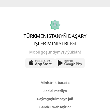
TÜRKMENISTANYŇ DAŞARY
IŞLER MINISTRLIGI
Mobil goşundymyzy ýükläň!
Ministrlik barada
Sosial mediýa
Gaýragoýulmasyz jaň
Gerekli websaýtlar