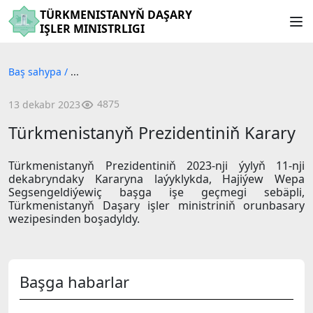
TÜRKMENISTANYŇ DAŞARY
IŞLER MINISTRLIGI
Baş sahypa
/
...
4875
13 dekabr 2023
Türkmenistanyň Prezidentiniň Karary
Türkmenistanyň Prezidentiniň 2023-nji ýylyň 11-nji
dekabryndaky Kararyna laýyklykda, Hajiýew Wepa
Segsengeldiýewiç başga işe geçmegi sebäpli,
Türkmenistanyň Daşary işler ministriniň orunbasary
wezipesinden boşadyldy.
Başga habarlar