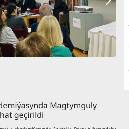
ademiýasynda Magtymguly
at geçirildi
lomatik akademiýasynda Awstriýa Respublikasyndaky