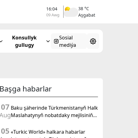
38 °C
16:04
09 Awg
Aşgabat
Konsullyk
Sosial
gullugy
mediýa
Başga habarlar
07
Baku şäherinde Türkmenistanyň Halk
Aug
Maslahatynyň nobatdaky mejlisiniň
ähmiýetine we BMG-niň «Halkara
05
hukugyň ýyly, 2028» atly
«Turkic World» halkara habarlar
Kararnamasyna bagyşlanan