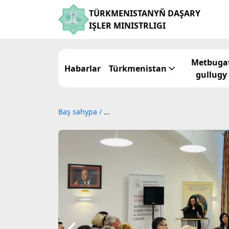
TÜRKMENISTANYŇ DAŞARY
IŞLER MINISTRLIGI
Metbuga
Habarlar
Türkmenistan
gullugy
Baş sahypa
/
...