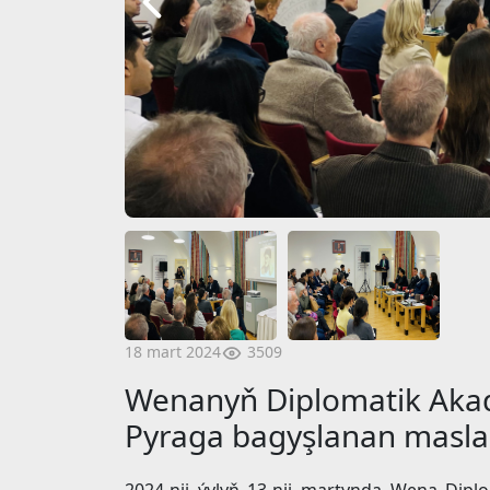
3509
18 mart 2024
Wenanyň Diplomatik Ak
Pyraga bagyşlanan maslah
2024-nji ýylyň 13-nji martynda Wena Dip