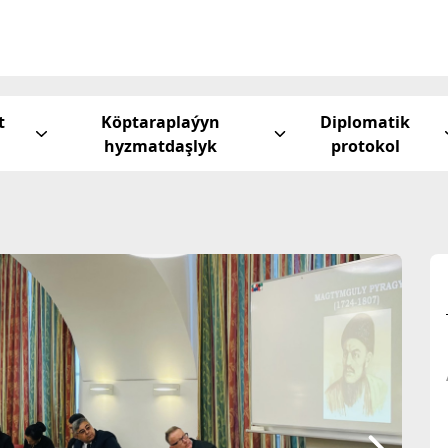
t
Köptaraplaýyn
Diplomatik
hyzmatdaşlyk
protokol