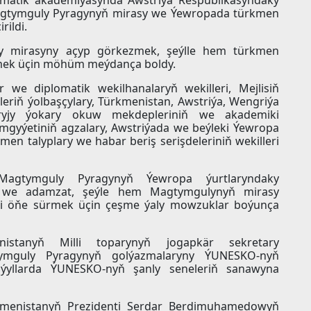
agtymguly Pyragynyň mirasy we Ýewropada türkmen
rildi.
y mirasyny açyp görkezmek, şeýlle hem türkmen
nmek üçin möhüm meýdança boldy.
r we diplomatik wekilhanalaryň wekilleri, Mejlisiň
leriň ýolbaşçylary, Türkmenistan, Awstriýa, Wengriýa
ryjy ýokary okuw mekdepleriniň we akademiki
emgyýetiniň agzalary, Awstriýada we beýleki Ýewropa
en talyplary we habar beriş serişdeleriniň wekilleri
agtymguly Pyragynyň Ýewropa ýurtlaryndaky
 we adamzat, şeýle hem Magtymgulynyň mirasy
ni öňe sürmek üçin çeşme ýaly mowzuklar boýunça
istanyň Milli toparynyň jogapkär sekretary
mguly Pyragynyň golýazmalaryny ÝUNESKO-nyň
ýyllarda ÝUNESKO-nyň şanly seneleriň sanawyna
enistanyň Prezidenti Serdar Berdimuhamedowyň