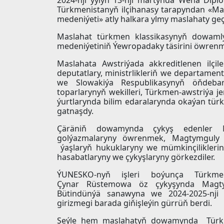
Türkmenistanyň ilçihanasy tarapyndan «M
medeniýeti» atly halkara ylmy maslahaty geçi
Maslahat türkmen klassikasynyň dowaml
medeniýetiniň Ýewropadaky täsirini öwre
Maslahata Awstriýada akkreditlenen ilçile
deputatlary, ministrlikleriň we departament
we Slowakiýa Respublikasynyň öňdeba
toparlarynyň wekilleri, Türkmen-awstriýa j
ýurtlarynda bilim edaralarynda okaýan türkm
gatnaşdy.
Çäräniň dowamynda çykyş edenler M
golýazmalaryny öwrenmek, Magtymguly
ýaşlaryň hukuklaryny we mümkinçilikleri
hasabatlaryny we çykyşlaryny görkezdiler.
ÝUNESKO-nyň işleri boýunça Türkmen
Çynar Rüstemowa öz çykyşynda Magty
Bütindünýä sanawyna we 2024-2025-nji 
girizmegi barada giňişleýin gürrüň berdi.
Şeýle hem maslahatyň dowamynda Türkm