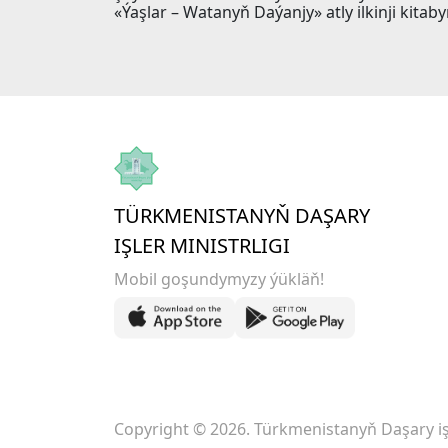
«Ýaşlar – Watanyň Daýanjy» atly ilkinji kita
TÜRKMENISTANYŇ DAŞARY
IŞLER MINISTRLIGI
Mobil goşundymyzy ýükläň!
Copyright © 2026. Türkmenistanyň Daşary işl