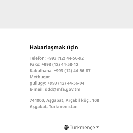
Habarlaşmak üçin
Telefon: +993 (12) 44-56-92
Faks: +993 (12) 44-58-12
Kabulhana: +993 (12) 44-56-87
Metbugat
gullugy: +993 (12) 44-56-04
E-mail:
ddd@mfa.gov.tm
744000, Aşgabat, Arçabil köç., 108
Aşgabat, Türkmenistan
Türkmençe