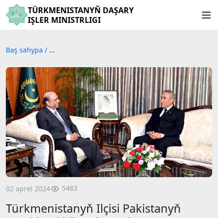
TÜRKMENISTANYŇ DAŞARY
IŞLER MINISTRLIGI
Baş sahypa
/
...
5483
02 aprel 2024
Türkmenistanyň Ilçisi Pakistanyň