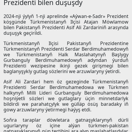
Prezidenti bilen duşuşdy
2024-nji ýylyň 1-nji aprelinde «Aýwan-e-Sadr» Prezident
köşgünde Türkmenistanyň Ilçisi Atajan Möwlamow
bilen Pakistanyň Prezidenti Asif Ali Zardariniň arasynda
duşuşyk geçirildi.
Türkmenistanyň Ilçisi Pakistanyň Prezidentine
Türkmenistanyň Prezidenti Serdar Berdimuhamedowyň
we Türkmenistanyň Halk Maslahatynyň Başlygy
Gurbanguly Berdimuhamedowyň adyndan ýurduň
Prezidenti wezipesine ikinji gezek girişmegi bilen
baglanyşykly gutlag sözlerini we arzuwlaryny ýetirdi.
Asif Ali Zardari hem öz gezeginde Türkmenistanyň
Prezidenti Serdar Berdimuhamedowa we Türkmen
halkynyň Milli Lideri Gurbanguly Berdimuhamedowa
hoşniýetli sözleri we gutlaglary üçin minnetdarlyk
bildirdi we parahatçylyk we gülläp ösüş baradaky iň
gowy arzuwlaryny ýetirmegi haýyş etdi.
Soňra taraplar döwletara gatnaşyklarynyň dürli
ugurlaryny öz içine alýan türkmen-pakistan
gatnaşyklarynyň gün tertibini ara alyp maslahatlaşdylar.