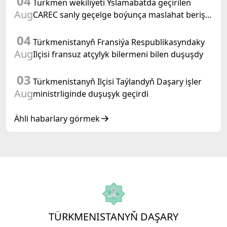
04
Türkmen wekiliýeti Yslamabatda geçirilen
Aug
CAREC sanly geçelge boýunça maslahat beriş
duşuşygyna gatnaşdy
04
Türkmenistanyň Fransiýa Respublikasyndaky
Aug
Ilçisi fransuz atçylyk bilermeni bilen duşuşdy
03
Türkmenistanyň Ilçisi Taýlandyň Daşary işler
Aug
ministrliginde duşuşyk geçirdi
Ähli habarlary görmek
TÜRKMENISTANYŇ DAŞARY