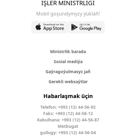
IŞLER MINISTRLIGI
Mobil goşundymyzy ýükläň!
Ministrlik barada
Sosial mediýa
Gaýragoýulmasyz jaň
Gerekli websaýtlar
Habarlaşmak üçin
Telefon: +993 (12) 44-56-92
Faks: +993 (12) 44-58-12
Kabulhana: +993 (12) 44-56-87
Metbugat
gullugy: +993 (12) 44-56-04