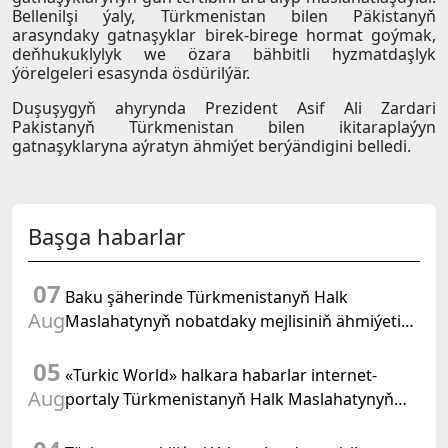
Bellenilşi ýaly, Türkmenistan bilen Päkistanyň
arasyndaky gatnaşyklar birek-birege hormat goýmak,
deňhukuklylyk we özara bähbitli hyzmatdaşlyk
ýörelgeleri esasynda ösdürilýär.
Duşuşygyň ahyrynda Prezident Asif Ali Zardari
Pakistanyň Türkmenistan bilen ikitaraplaýyn
gatnaşyklaryna aýratyn ähmiýet berýändigini belledi.
Başga habarlar
07
Baku şäherinde Türkmenistanyň Halk
Aug
Maslahatynyň nobatdaky mejlisiniň ähmiýetine
we BMG-niň «Halkara hukugyň ýyly, 2028» atly
05
Kararnamasyna bagyşlanan maslahat geçirildi
«Turkic World» halkara habarlar internet-
Aug
portaly Türkmenistanyň Halk Maslahatynyň
mejlisine taýýarlygy we onuň geçirilşini giňden
beýan eder