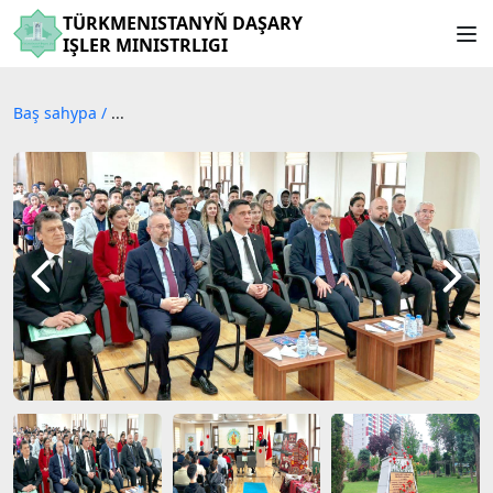
TÜRKMENISTANYŇ DAŞARY
IŞLER MINISTRLIGI
Baş sahypa
/
...