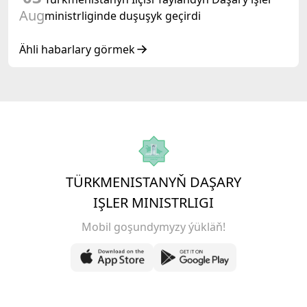
Aug
ministrliginde duşuşyk geçirdi
Ähli habarlary görmek
TÜRKMENISTANYŇ DAŞARY
IŞLER MINISTRLIGI
Mobil goşundymyzy ýükläň!