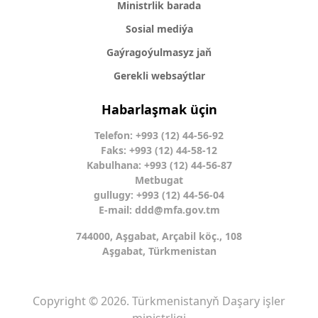
Ministrlik barada
Sosial mediýa
Gaýragoýulmasyz jaň
Gerekli websaýtlar
Habarlaşmak üçin
Telefon: +993 (12) 44-56-92
Faks: +993 (12) 44-58-12
Kabulhana: +993 (12) 44-56-87
Metbugat
gullugy: +993 (12) 44-56-04
E-mail:
ddd@mfa.gov.tm
744000, Aşgabat, Arçabil köç., 108
Aşgabat, Türkmenistan
Copyright © 2026. Türkmenistanyň Daşary işler