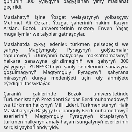
gününiň 300 ýyllygyna bagyşlanan ylmy maslahat
geçirildi.
Maslahatyň işine Ýozgat welaýatynyň ýolbaşçysy
Mehmet Ali Ozkan, Ýozgat şäheriniň häkimi Kazym
Arslan, Bozok uniwersitetiniň rektory Erwen Ýaşar,
mugallymlar we talyplar gatnaşdylar.
Maslahatda çykyş edenler, türkmen pelsepeçisi we
şahyry Magtymguly Pyragynyň golýazmalar
toplumynyň «Dünýäniň hakydasy» maksatnamasynyň
halkara sanawyna girizilmeginiň we şahyryň 300
ýyllygynyň ÝUNESKO-nyň şanly seneleriniň sanawyna
goşulmagynyň Magtymguly Pyragynyň şahyrana
mirasynyň dünýä medeniýeti üçin uly ähmiýete
eýedigini tassyklaýar.
Çäräniň çäklerinde Bozok uniwersitetinde
Türkmenistanyň Prezidenti Serdar Berdimuhamedowyň
we türkmen halkynyň Milli Lideri, Türkmenistanyň Halk
Maslahatynyň Başlygy Gurbanguly Berdimuhamedowyň
eserleriniň, Magtymguly Pyragynyň kitaplarynyň,
türkmen halkynyň amaly-haşam sungatynyň eserleriniň
sergisi ýaýbaňlandyryldy.