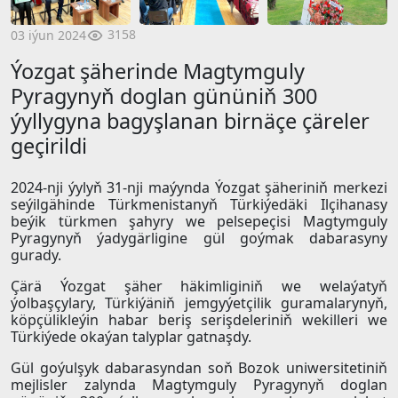
3158
03 iýun 2024
Ýozgat şäherinde Magtymguly
Pyragynyň doglan gününiň 300
ýyllygyna bagyşlanan birnäçe çäreler
geçirildi
2024-nji ýylyň 31-nji maýynda Ýozgat şäheriniň merkezi
seýilgähinde Türkmenistanyň Türkiýedäki Ilçihanasy
beýik türkmen şahyry we pelsepeçisi Magtymguly
Pyragynyň ýadygärligine gül goýmak dabarasyny
gurady.
Çärä Ýozgat şäher häkimliginiň we welaýatyň
ýolbaşçylary, Türkiýäniň jemgyýetçilik guramalarynyň,
köpçülikleýin habar beriş serişdeleriniň wekilleri we
Türkiýede okaýan talyplar gatnaşdy.
Gül goýulşyk dabarasyndan soň Bozok uniwersitetiniň
mejlisler zalynda Magtymguly Pyragynyň doglan