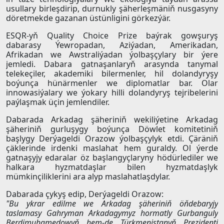
usullary birleşdirip, durnukly şäherleşmäniň nusgasyny
döretmekde gazanan üstünligini görkezýär.
ESQR-yň Quality Choice Prize baýrak gowşuryş
dabarasy Ýewropadan, Aziýadan, Amerikadan,
Afrikadan we Awstraliýadan ýolbaşçylary bir ýere
jemledi. Dabara gatnaşanlaryň arasynda tanymal
telekeçiler, akademiki bilermenler, hil dolandyryşy
boýunça hünärmenler we diplomatlar bar. Olar
innowasiýalary we ýokary hilli dolandyryş tejribelerini
paýlaşmak üçin jemlendiler.
Dabarada Arkadag şäheriniň wekiliýetine Arkadag
şäheriniň gurluşygy boýunça Döwlet komitetiniň
başlygy Derýageldi Orazow ýolbaşçylyk etdi. Çäräniň
çäklerinde irdenki maslahat hem guraldy. Ol ýerde
gatnaşyjy edaralar öz başlangyçlaryny hödürlediler we
halkara hyzmatdaşlar bilen hyzmatdaşlyk
mümkinçiliklerini ara alyp maslahatlaşdylar.
Dabarada çykyş edip, Derýageldi Orazow:
"Bu ykrar edilme we Arkadag şäheriniň öňdebaryjy
taslamasy Gahryman Arkadagymyz hormatly Gurbanguly
Berdimuhamedowyň hem-de Türkmenistanyň Prezidenti