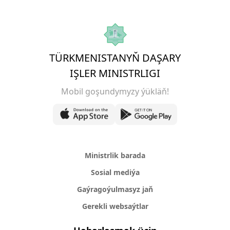
TÜRKMENISTANYŇ DAŞARY
IŞLER MINISTRLIGI
Mobil goşundymyzy ýükläň!
Ministrlik barada
Sosial mediýa
Gaýragoýulmasyz jaň
Gerekli websaýtlar