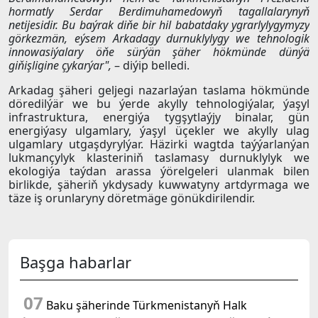
hormatly Serdar Berdimuhamedowyň tagallalarynyň
netijesidir. Bu baýrak diňe bir hil babatdaky ygrarlylygymyzy
görkezmän, eýsem Arkadagy durnuklylygy we tehnologik
innowasiýalary öňe sürýän şäher hökmünde dünýä
giňişligine çykarýar",
– diýip belledi.
Arkadag şäheri geljegi nazarlaýan taslama hökmünde
döredilýär we bu ýerde akylly tehnologiýalar, ýaşyl
infrastruktura, energiýa tygşytlaýjy binalar, gün
energiýasy ulgamlary, ýaşyl üçekler we akylly ulag
ulgamlary utgaşdyrylýar. Häzirki wagtda taýýarlanýan
lukmançylyk klasteriniň taslamasy durnuklylyk we
ekologiýa taýdan arassa ýörelgeleri ulanmak bilen
birlikde, şäheriň ykdysady kuwwatyny artdyrmaga we
täze iş orunlaryny döretmäge gönükdirilendir.
Başga habarlar
07
Baku şäherinde Türkmenistanyň Halk