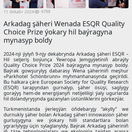
4788
11 dekabr 2024
Arkadag şäheri Wenada ESQR Quality
Choice Prize ýokary hil baýragyna
mynasyp boldy
2024-nji ýylyň 9-njy dekabrynda Arkadag şäheri ESQR –
Hil seljeriş boýunça Ýewropa Jemgyýetiniň abraýly
Quality Choice Prize 2024 baýragyna mynasyp boldy.
Baýrak gowşurylyş dabarasy Wena şäheriniň meşhur
«Parkhotel Schönbrunn» myhmanhanasynda geçirildi.
Bu halkara çäre European Society for Quality Research
(ESQR) tarapyndan gurnalyp, şäher ösüşi, saglygy
goraýyş hem-de energiýanyň netijeliligi ýaly ugurlarda
hil dolandyryşynda gazanylan üstünliklerini görkezýär.
Türkmenistanda ýerleşýän öňdebaryjy “akylly” we
durnukly şäher bolan Arkadag şäheri innowasion şäher
gurluşygyna we ýokary hilli standartlara bolan
ygrarlylygy üçin sylaglanyldy. Baýrak Arkadag şäheriniň
iň täze tehnologiýalary we ekologiýa taýdan arassa