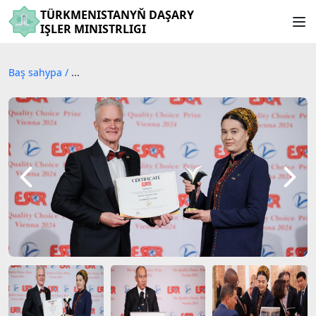
TÜRKMENISTANYŇ DAŞARY
IŞLER MINISTRLIGI
Baş sahypa
/
...