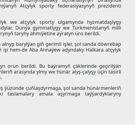
iýanyň Atçylyk sporty federasiýasynyň prezidenti
ylyk we atçylyk sporty ulgamynda hyzmatdaşlygy
aşdylar. Dünýä gymmatlygy we Türkmenistanyň milli
ynyň taryhy ähmiýetine aýratyn üns berildi.
nyp barylýan giň gerimli işler, şol sanda döwrebap
iň işi hem-de Aba Annaýew adyndaky Halkara atçylyk
n orun berildi. Bu baýramyň çäklerinde geçirilýän
leriň arasynda ylmy we hünär alyş-çalyşy üçin täsirli
.
 iş ýüzünde çuňlaşdyrmaga, şol sanda hünärmenleriň
ki taslamalary amala aşyrmaga taýýardyklaryny