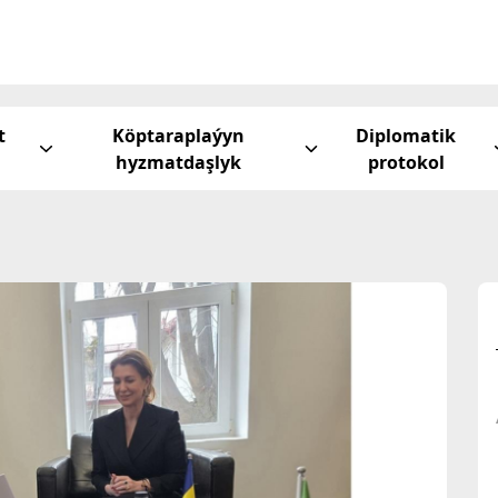
t
Köptaraplaýyn
Diplomatik
hyzmatdaşlyk
protokol