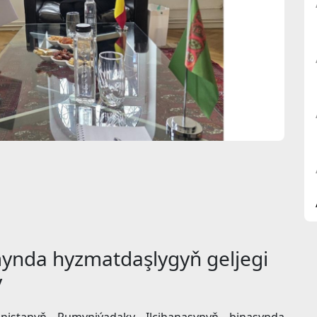
mynda hyzmatdaşlygyň geljegi
y
nistanyň Rumyniýadaky Ilçihanasynyň binasynda