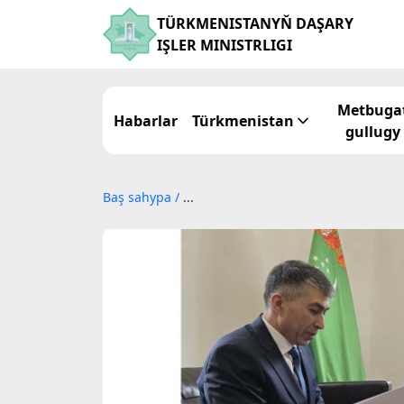
TÜRKMENISTANYŇ DAŞARY
IŞLER MINISTRLIGI
Metbuga
Habarlar
Türkmenistan
gullugy
Baş sahypa
/
...