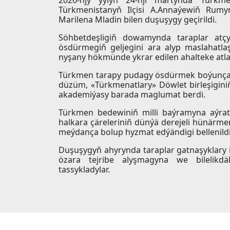
Türkmenistanyň Ilçisi A.Annaýewiň Rumyn
Marilena Mladin bilen duşuşygy geçirildi.
Söhbetdeşligiň dowamynda taraplar atç
ösdürmegiň geljegini ara alyp maslahatl
nyşany hökmünde ykrar edilen ahalteke atlar
Türkmen tarapy pudagy ösdürmek boýunça al
düzüm, «Türkmenatlary» Döwlet birleşigin
akademiýasy barada maglumat berdi.
Türkmen bedewiniň milli baýramyna aýraty
halkara çäreleriniň dünýä derejeli hünärmen
meýdança bolup hyzmat edýändigi bellenildi
Duşuşygyň ahyrynda taraplar gatnaşyklary
özara tejribe alyşmagyna we bilelikdä
tassykladylar.