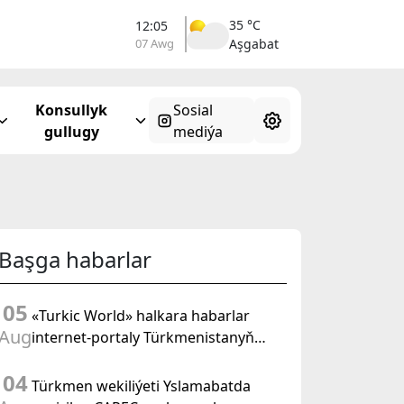
35 °C
12:05
07 Awg
Aşgabat
Konsullyk
Sosial
gullugy
mediýa
Başga habarlar
05
«Turkic World» halkara habarlar
Aug
internet-portaly Türkmenistanyň
Halk Maslahatynyň mejlisine
04
taýýarlygy we onuň geçirilşini giňden
Türkmen wekiliýeti Yslamabatda
beýan eder