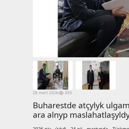
855
26 mart 2026
Buharestde atçylyk ulga
ara alnyp maslahatlaşyld
2026-njy ýylyň 24-nji martynda Türkme