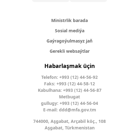
Ministrlik barada
Sosial mediýa
Gaýragoýulmasyz jaň
Gerekli websaýtlar
Habarlaşmak üçin
Telefon: +993 (12) 44-56-92
Faks: +993 (12) 44-58-12
Kabulhana: +993 (12) 44-56-87
Metbugat
gullugy: +993 (12) 44-56-04
E-mail:
ddd@mfa.gov.tm
744000, Aşgabat, Arçabil köç., 108
Aşgabat, Türkmenistan