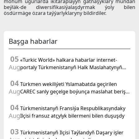
möhüm ugurlarda ikitaraplaýyn gatnaşyklary mundan
beýläk-de diwersifikasiýalaşdyrmak ýoly bilen
ösdürmäge özara taýýarlyklaryny bildirdiler.
Başga habarlar
05
«Turkic World» halkara habarlar internet-
Aug
portaly Türkmenistanyň Halk Maslahatynyň
mejlisine taýýarlygy we onuň geçirilşini giňden
04
beýan eder
Türkmen wekiliýeti Yslamabatda geçirilen
Aug
CAREC sanly geçelge boýunça maslahat beriş
duşuşygyna gatnaşdy
04
Türkmenistanyň Fransiýa Respublikasyndaky
Aug
Ilçisi fransuz atçylyk bilermeni bilen duşuşdy
03
Türkmenistanyň Ilçisi Taýlandyň Daşary işler