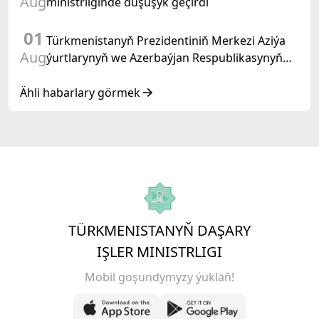
Aug
ministrliginde duşuşyk geçirdi
01
Türkmenistanyň Prezidentiniň Merkezi Aziýa
Aug
ýurtlarynyň we Azerbaýjan Respublikasynyň
döwlet Baştutanlarynyň resmi däl konsultatiw
duşuşygyndaky ÇYKYŞY
Ähli habarlary görmek
TÜRKMENISTANYŇ DAŞARY
IŞLER MINISTRLIGI
Mobil goşundymyzy ýükläň!