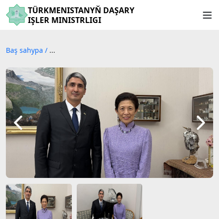
TÜRKMENISTANYŇ DAŞARY
IŞLER MINISTRLIGI
Baş sahypa
/
...