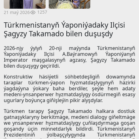
1257
21 maý 2026
Türkmenistanyň Ýaponiýadaky Ilçisi
Şagyzy Takamado bilen duşuşdy
2026-njy ýylyň 20-nji maýynda Türkmenistanyň
Ýaponiýadaky Ilçisi A.Baýramowyň Ýaponiýanyň
Imperator maşgalasynyň agzasy, Şagyzy Takamado
bilen duşuşygy geçirildi.
Konstruktiw häsiýetli söhbetdeşligiň dowamynda
taraplar türkmen-ýapon hyzmatdaşlygynyň häzirki
ýagdaýyna ýokary baha berdiler, şeýle hem adaty
medeni-ynsanperwer hyzmatdaşlygy ösdürmegiň esasy
ugurlary boýunça giňişleýin pikir alyşdylar.
Türkmen tarapy Şagyzy Takamado halkara dostluk
gatnaşyklaryny berkitmäge, medeni dialogy giňeltmäge
we ynsanperwer hyzmatdaşlygy çuňlaşdyrmaga goşan
goşandy üçin minnetdarlyk bildirdi. Türkmenistanyň
Prezidentiniň ýolbaşçylygynda Türkmenistanyň