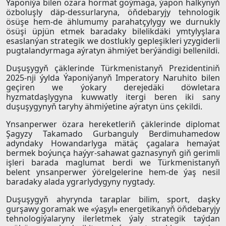
Ýaponiýa bilen özara hormat goýmaga, ýapon halkynyň
özboluşly däp-dessurlaryna, öňdebaryjy tehnologik
ösüşe hem-de ählumumy parahatçylygy we durnukly
ösüşi üpjün etmek baradaky bilelikdäki ymtylyşlara
esaslanýan strategik we dostlukly gepleşikleri yzygiderli
pugtalandyrmaga aýratyn ähmiýet berýändigi bellenildi.
Duşuşygyň çäklerinde Türkmenistanyň Prezidentiniň
2025-nji ýylda Ýaponiýanyň Imperatory Naruhito bilen
geçiren we ýokary derejedäki döwletara
hyzmatdaşlygyna kuwwatly itergi beren iki sany
duşuşygynyň taryhy ähmiýetine aýratyn üns çekildi.
Ynsanperwer özara hereketleriň çäklerinde diplomat
Şagyzy Takamado Gurbanguly Berdimuhamedow
adyndaky Howandarlyga mätäç çagalara hemaýat
bermek boýunça haýyr-sahawat gaznasynyň giň gerimli
işleri barada maglumat berdi we Türkmenistanyň
belent ynsanperwer ýörelgelerine hem-de ýaş nesil
baradaky alada ygrarlydygyny nygtady.
Duşuşygyň ahyrynda taraplar bilim, sport, daşky
gurşawy goramak we «ýaşyl» energetikanyň öňdebaryjy
tehnologiýalaryny ilerletmek ýaly strategik taýdan