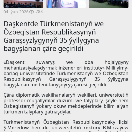
788
04 iýun 2026
Daşkentde Türkmenistanyň we
Özbegistan Respublikasynyň
Garaşsyzlygynyň 35 ýyllygyna
bagyşlanan çäre geçirildi
«Daşkent suwaryş we oba hojalygyny
mehanizasiýalaşdyrmak inženerleri instituty» Milli ylmy-
barlag uniwersitetinde Türkmenistanyň we Özbegistan
Respublikasynyň Garaşsyzlygynyň 35 ýyllygyna
bagyşlanan medeni-tanyşdyryş çäresi geçirildi.
Çärä diplomatik wekilhanalaryň wekilleri, uniwersitetiň
professor-mugallymlar düzümi we talyplary, şeýle hem
Özbegistanyň ýokary okuw mekdeplerinde bilim alýan
türkmen talyplary gatnaşdylar.
Türkmenistanyň Özbegistan Respublikasyndaky Ilçisi
Ş.Meredow hem-de uniwersitetiň rektory B.Mirzaýew