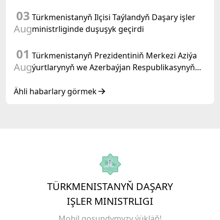
03
Türkmenistanyň Ilçisi Taýlandyň Daşary işler
Aug
ministrliginde duşuşyk geçirdi
01
Türkmenistanyň Prezidentiniň Merkezi Aziýa
Aug
ýurtlarynyň we Azerbaýjan Respublikasynyň
döwlet Baştutanlarynyň resmi däl konsultatiw
duşuşygyndaky ÇYKYŞY
Ähli habarlary görmek
TÜRKMENISTANYŇ DAŞARY
IŞLER MINISTRLIGI
Mobil goşundymyzy ýükläň!