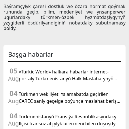
Baýramçylyk çäresi dostluk we özara hormat goýmak
ruhunda geçip, bilim, medeniýet we ynsanperwer
ugurlardaky türkmen-özbek hyzmatdaşlygynyň
yzygiderli ösdürilýändiginiň nobatdaky subutnamasy
boldy.
Başga habarlar
05
«Turkic World» halkara habarlar internet-
Aug
portaly Türkmenistanyň Halk Maslahatynyň
mejlisine taýýarlygy we onuň geçirilşini giňden
04
beýan eder
Türkmen wekiliýeti Yslamabatda geçirilen
Aug
CAREC sanly geçelge boýunça maslahat beriş
duşuşygyna gatnaşdy
04
Türkmenistanyň Fransiýa Respublikasyndaky
Aug
Ilçisi fransuz atçylyk bilermeni bilen duşuşdy