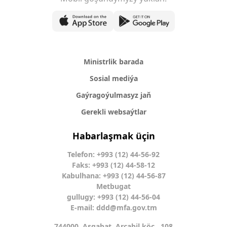
Ministrlik barada
Sosial mediýa
Gaýragoýulmasyz jaň
Gerekli websaýtlar
Habarlaşmak üçin
Telefon: +993 (12) 44-56-92
Faks: +993 (12) 44-58-12
Kabulhana: +993 (12) 44-56-87
Metbugat
gullugy: +993 (12) 44-56-04
E-mail:
ddd@mfa.gov.tm
744000, Aşgabat, Arçabil köç., 108