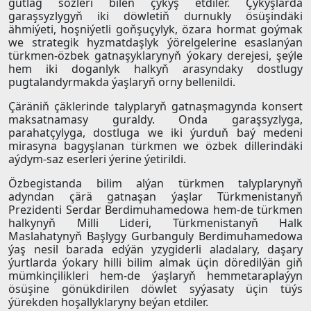
gutlag sözleri bilen çykyş etdiler. Çykyşlarda
garaşsyzlygyň iki döwletiň durnukly ösüşindäki
ähmiýeti, hoşniýetli goňşuçylyk, özara hormat goýmak
we strategik hyzmatdaşlyk ýörelgelerine esaslanýan
türkmen-özbek gatnaşyklarynyň ýokary derejesi, şeýle
hem iki doganlyk halkyň arasyndaky dostlugy
pugtalandyrmakda ýaşlaryň orny bellenildi.
Çäräniň çäklerinde talyplaryň gatnaşmagynda konsert
maksatnamasy guraldy. Onda garaşsyzlyga,
parahatçylyga, dostluga we iki ýurduň baý medeni
mirasyna bagyşlanan türkmen we özbek dillerindäki
aýdym-saz eserleri ýerine ýetirildi.
Özbegistanda bilim alýan türkmen talyplarynyň
adyndan çärä gatnaşan ýaşlar Türkmenistanyň
Prezidenti Serdar Berdimuhamedowa hem-de türkmen
halkynyň Milli Lideri, Türkmenistanyň Halk
Maslahatynyň Başlygy Gurbanguly Berdimuhamedowa
ýaş nesil barada edýän yzygiderli aladalary, daşary
ýurtlarda ýokary hilli bilim almak üçin döredilýän giň
mümkinçilikleri hem-de ýaşlaryň hemmetaraplaýyn
ösüşine gönükdirilen döwlet syýasaty üçin tüýs
ýürekden hoşallyklaryny beýan etdiler.