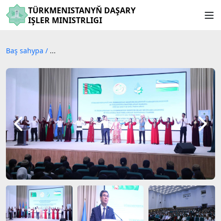
TÜRKMENISTANYŇ DAŞARY
IŞLER MINISTRLIGI
Baş sahypa
/
...