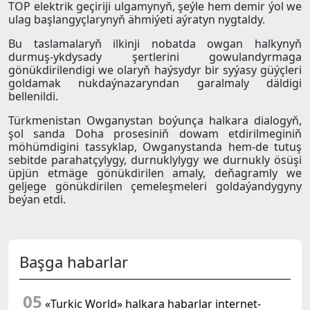
TOP elektrik geçiriji ulgamynyň, şeýle hem demir ýol we
ulag başlangyçlarynyň ähmiýeti aýratyn nygtaldy.
Bu taslamalaryň ilkinji nobatda owgan halkynyň
durmuş-ykdysady şertlerini gowulandyrmaga
gönükdirilendigi we olaryň haýsydyr bir syýasy güýçleri
goldamak nukdaýnazaryndan garalmaly däldigi
bellenildi.
Türkmenistan Owganystan boýunça halkara dialogyň,
şol sanda Doha prosesiniň dowam etdirilmeginiň
möhümdigini tassyklap, Owganystanda hem-de tutuş
sebitde parahatçylygy, durnuklylygy we durnukly ösüşi
üpjün etmäge gönükdirilen amaly, deňagramly we
geljege gönükdirilen çemeleşmeleri goldaýandygyny
beýan etdi.
Başga habarlar
05
«Turkic World» halkara habarlar internet-