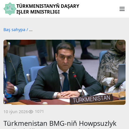
TÜRKMENISTANYŇ DAŞARY
IŞLER MINISTRLIGI
Baş sahypa
/
...
1071
10 iýun 2026
Türkmenistan BMG-niň Howpsuzlyk