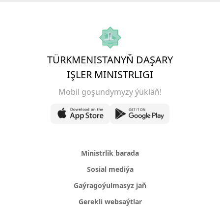
TÜRKMENISTANYŇ DAŞARY
IŞLER MINISTRLIGI
Mobil goşundymyzy ýükläň!
Ministrlik barada
Sosial mediýa
Gaýragoýulmasyz jaň
Gerekli websaýtlar