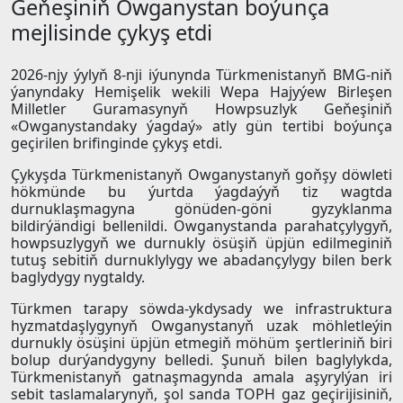
Geňeşiniň Owganystan boýunça
mejlisinde çykyş etdi
2026-njy ýylyň 8-nji iýunynda Türkmenistanyň BMG-niň
ýanyndaky Hemişelik wekili Wepa Hajyýew Birleşen
Milletler Guramasynyň Howpsuzlyk Geňeşiniň
«Owganystandaky ýagdaý» atly gün tertibi boýunça
geçirilen brifinginde çykyş etdi.
Çykyşda Türkmenistanyň Owganystanyň goňşy döwleti
hökmünde bu ýurtda ýagdaýyň tiz wagtda
durnuklaşmagyna gönüden-göni gyzyklanma
bildirýändigi bellenildi. Owganystanda parahatçylygyň,
howpsuzlygyň we durnukly ösüşiň üpjün edilmeginiň
tutuş sebitiň durnuklylygy we abadançylygy bilen berk
baglydygy nygtaldy.
Türkmen tarapy söwda-ykdysady we infrastruktura
hyzmatdaşlygynyň Owganystanyň uzak möhletleýin
durnukly ösüşini üpjün etmegiň möhüm şertleriniň biri
bolup durýandygyny belledi. Şunuň bilen baglylykda,
Türkmenistanyň gatnaşmagynda amala aşyrylýan iri
sebit taslamalarynyň, şol sanda TOPH gaz geçirijisiniň,