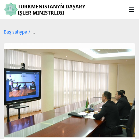
TÜRKMENISTANYŇ DAŞARY
IŞLER MINISTRLIGI
Baş sahypa
/
...