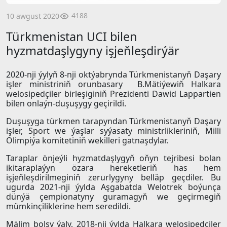
4188
10 awgust 2020
Türkmenistan UCI bilen
hyzmatdaşlygyny işjeňleşdirýär
2020-nji ýylyň 8-nji oktýabrynda Türkmenistanyň Daşary
işler ministriniň orunbasary B.Mätiýewiň Halkara
welosipedçiler birleşiginiň Prezidenti Dawid Lappartien
bilen onlaýn-duşuşygy geçirildi.
Duşuşyga türkmen tarapyndan Türkmenistanyň Daşary
işler, Sport we ýaşlar syýasaty ministrlikleriniň, Milli
Olimpiýa komitetiniň wekilleri gatnaşdylar.
Taraplar önjeýli hyzmatdaşlygyň oňyn tejribesi bolan
ikitaraplaýyn özara hereketleriň has hem
işjeňleşdirilmeginiň zerurlygyny belläp geçdiler. Bu
ugurda 2021-nji ýylda Aşgabatda Welotrek boýunça
dünýä çempionatyny guramagyň we geçirmegiň
mümkinçiliklerine hem seredildi.
Mälim bolşy ýaly, 2018-nji ýylda Halkara welosipedçiler