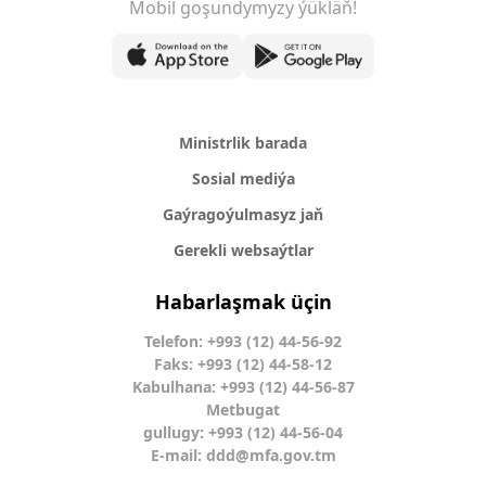
Mobil goşundymyzy ýükläň!
Ministrlik barada
Sosial mediýa
Gaýragoýulmasyz jaň
Gerekli websaýtlar
Habarlaşmak üçin
Telefon: +993 (12) 44-56-92
Faks: +993 (12) 44-58-12
Kabulhana: +993 (12) 44-56-87
Metbugat
gullugy: +993 (12) 44-56-04
E-mail:
ddd@mfa.gov.tm