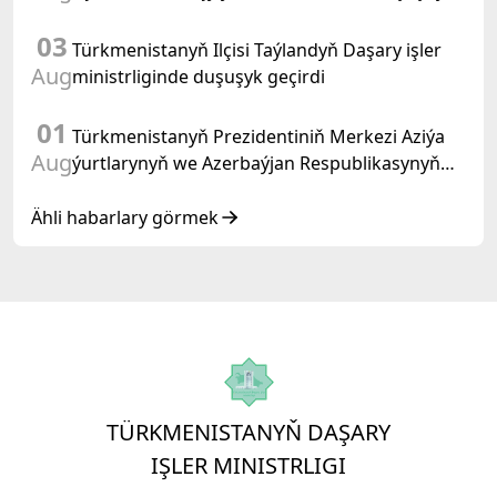
03
Türkmenistanyň Ilçisi Taýlandyň Daşary işler
Aug
ministrliginde duşuşyk geçirdi
01
Türkmenistanyň Prezidentiniň Merkezi Aziýa
Aug
ýurtlarynyň we Azerbaýjan Respublikasynyň
döwlet Baştutanlarynyň resmi däl konsultatiw
duşuşygyndaky ÇYKYŞY
Ähli habarlary görmek
TÜRKMENISTANYŇ DAŞARY
IŞLER MINISTRLIGI